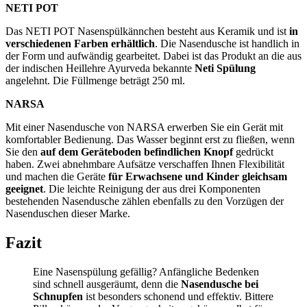
NETI POT
Das NETI POT Nasenspülkännchen besteht aus Keramik und ist
in
verschiedenen Farben erhältlich
. Die Nasendusche ist handlich in
der Form und aufwändig gearbeitet. Dabei ist das Produkt an die aus
der indischen Heillehre Ayurveda bekannte
Neti Spülung
angelehnt. Die Füllmenge beträgt 250 ml.
NARSA
Mit einer Nasendusche von NARSA erwerben Sie ein Gerät mit
komfortabler Bedienung. Das Wasser beginnt erst zu fließen, wenn
Sie den
auf dem Geräteboden befindlichen Knopf
gedrückt
haben. Zwei abnehmbare Aufsätze verschaffen Ihnen Flexibilität
und machen die Geräte
für Erwachsene und Kinder gleichsam
geeignet
. Die leichte Reinigung der aus drei Komponenten
bestehenden Nasendusche zählen ebenfalls zu den Vorzügen der
Nasenduschen dieser Marke.
Fazit
Eine Nasenspülung gefällig? Anfängliche Bedenken
sind schnell ausgeräumt, denn die
Nasendusche bei
Schnupfen
ist besonders schonend und effektiv. Bittere