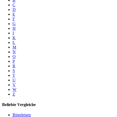
B
C
D
E
F
G
H
I
K
L
M
N
O
P
R
S
T
U
V
W
Z
Beliebte Vergleiche
Bügeleisen