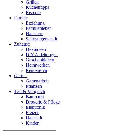
Grillen
Küchentipps
Rezepte
Familie
Erziehung
Familienleben
Haustiere
Schwangerschaft
Zuhause
Dekoideen
DIY Anleitungen
Geschenkideen
Heimwerken
Renovieren
Garten
Gartenarbeit
Pflanzen
Test & Vergleich
Baumarkt
Drogerie & Pflege
Elektronik
Freizeit
Haushalt
Kinder