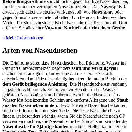
Behandlungsmethode
spricht nichts gegen häufige Nasenduschen,
um sich von einer verstopften Nase zu befreien. Das Nasenspülsalz
erweist sich dabei als ebenso wirkungsvoll, wie Nasenspray oder
gegen Sinusitis verordnete Tabletten. Um herauszufinden, welches
Modell für Sie das beste ist, ist ein Nasendusche Test
sinnvoll. Dort
erfahren Sie alles über
Vor- und Nachteile der einzelnen Geräte
.
» Mehr Informationen
Arten von Nasenduschen
Die Erfahrung zeigt, dass Nasenduschen bei Erkältung, Wasser im
Ohr und Ohrenschmerzen besonders
sanft und wirkungsvoll
erscheinen. Ganz gleich, für welche Art der Geräte Sie sich
entscheiden, damit Sie diese richtig benutzen, lohnt ein Blick in die
dem Gerät beiliegende Anleitung
. Die Nasendusche Anwendung
ist jedoch recht einfach. Sie füllen den Behälter mit in Wasser
gelöstem Nasenspülsalz und führen diesen in die Nase ein. Das
Wasser löst festsitzenden Schleim und entfernt Allergene und
Staub
aus den Nasennebenhöhlen
. Bevor Sie eine Nasendusche kaufen,
steht die Information an erster Stelle. Die beste Nasendusche zu
finden, ist besonders wichtig, wenn Sie die Nasendusche nach OP
verwenden möchten, die Nasendusche bei Sinusitis nutzen oder die
Nasendusche für 2jährige kaufen
möchten. Helfen kann hier ein
Nasendusche Test
. Bei medizinischen Produkten kommt es auf