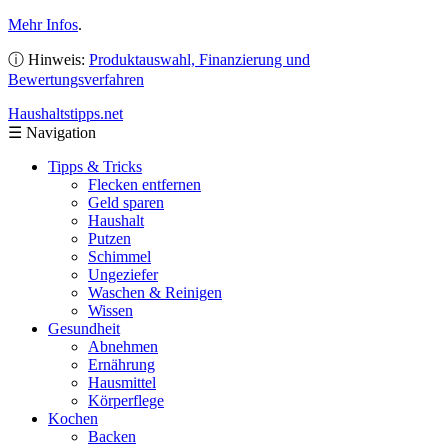
Mehr Infos
.
ⓘ Hinweis:
Produktauswahl, Finanzierung und
Bewertungsverfahren
Haushaltstipps
.net
☰
Navigation
Tipps & Tricks
Flecken entfernen
Geld sparen
Haushalt
Putzen
Schimmel
Ungeziefer
Waschen & Reinigen
Wissen
Gesundheit
Abnehmen
Ernährung
Hausmittel
Körperflege
Kochen
Backen