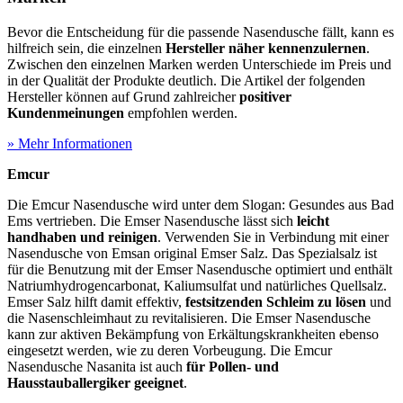
Bevor die Entscheidung für die passende Nasendusche fällt, kann es
hilfreich sein, die einzelnen
Hersteller näher kennenzulernen
.
Zwischen den einzelnen Marken werden Unterschiede im Preis und
in der Qualität der Produkte deutlich. Die Artikel der folgenden
Hersteller können auf Grund zahlreicher
positiver
Kundenmeinungen
empfohlen werden.
» Mehr Informationen
Emcur
Die Emcur Nasendusche wird unter dem Slogan: Gesundes aus Bad
Ems vertrieben. Die Emser Nasendusche lässt sich
leicht
handhaben und reinigen
. Verwenden Sie in Verbindung mit einer
Nasendusche von Emsan original Emser Salz. Das Spezialsalz ist
für die Benutzung mit der Emser Nasendusche optimiert und enthält
Natriumhydrogencarbonat, Kaliumsulfat und natürliches Quellsalz.
Emser Salz hilft damit effektiv,
festsitzenden Schleim zu lösen
und
die Nasenschleimhaut zu revitalisieren. Die Emser Nasendusche
kann zur aktiven Bekämpfung von Erkältungskrankheiten ebenso
eingesetzt werden, wie zu deren Vorbeugung. Die Emcur
Nasendusche Nasanita ist auch
für Pollen- und
Hausstauballergiker geeignet
.