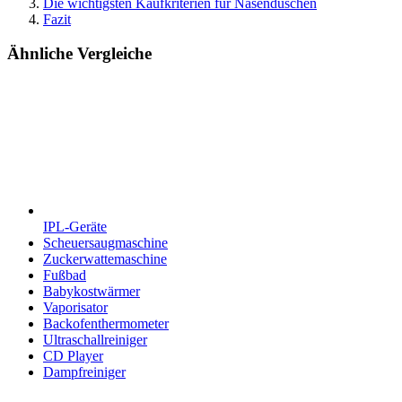
Die wichtigsten Kaufkriterien für Nasenduschen
Fazit
Ähnliche Vergleiche
IPL-Geräte
Scheuersaugmaschine
Zuckerwattemaschine
Fußbad
Babykostwärmer
Vaporisator
Backofenthermometer
Ultraschallreiniger
CD Player
Dampfreiniger