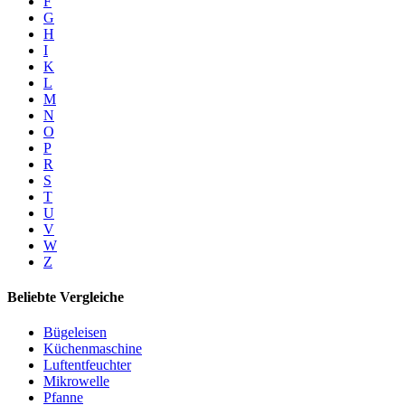
F
G
H
I
K
L
M
N
O
P
R
S
T
U
V
W
Z
Beliebte Vergleiche
Bügeleisen
Küchenmaschine
Luftentfeuchter
Mikrowelle
Pfanne