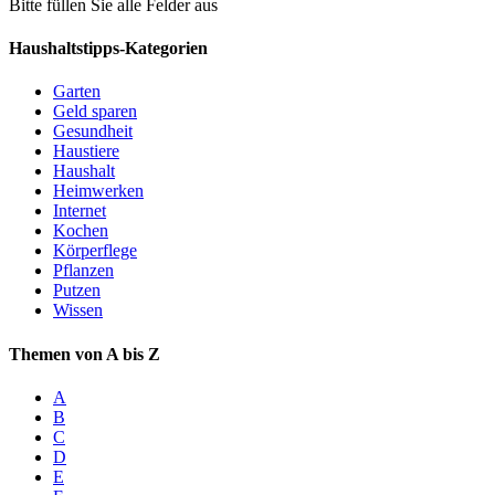
Bitte füllen Sie alle Felder aus
Haushaltstipps-Kategorien
Garten
Geld sparen
Gesundheit
Haustiere
Haushalt
Heimwerken
Internet
Kochen
Körperflege
Pflanzen
Putzen
Wissen
Themen von A bis Z
A
B
C
D
E