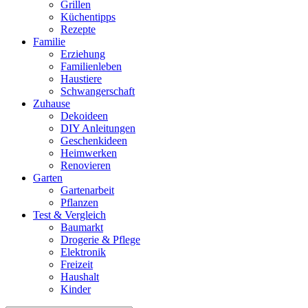
Grillen
Küchentipps
Rezepte
Familie
Erziehung
Familienleben
Haustiere
Schwangerschaft
Zuhause
Dekoideen
DIY Anleitungen
Geschenkideen
Heimwerken
Renovieren
Garten
Gartenarbeit
Pflanzen
Test & Vergleich
Baumarkt
Drogerie & Pflege
Elektronik
Freizeit
Haushalt
Kinder