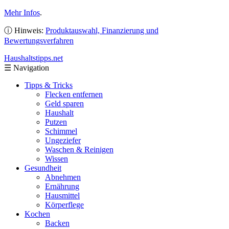
Mehr Infos
.
ⓘ Hinweis:
Produktauswahl, Finanzierung und
Bewertungsverfahren
Haushaltstipps
.net
☰
Navigation
Tipps & Tricks
Flecken entfernen
Geld sparen
Haushalt
Putzen
Schimmel
Ungeziefer
Waschen & Reinigen
Wissen
Gesundheit
Abnehmen
Ernährung
Hausmittel
Körperflege
Kochen
Backen