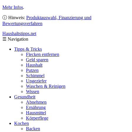
Mehr Infos
.
ⓘ Hinweis:
Produktauswahl, Finanzierung und
Bewertungsverfahren
Haushaltstipps
.net
☰
Navigation
Tipps & Tricks
Flecken entfernen
Geld sparen
Haushalt
Putzen
Schimmel
Ungeziefer
Waschen & Reinigen
Wissen
Gesundheit
Abnehmen
Ernährung
Hausmittel
Körperflege
Kochen
Backen