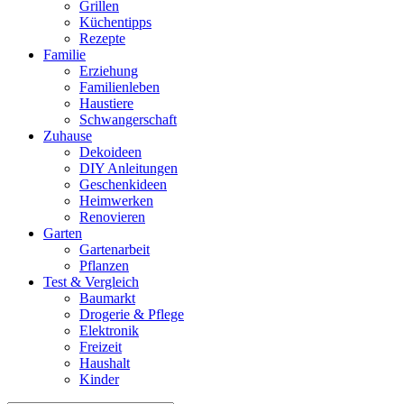
Grillen
Küchentipps
Rezepte
Familie
Erziehung
Familienleben
Haustiere
Schwangerschaft
Zuhause
Dekoideen
DIY Anleitungen
Geschenkideen
Heimwerken
Renovieren
Garten
Gartenarbeit
Pflanzen
Test & Vergleich
Baumarkt
Drogerie & Pflege
Elektronik
Freizeit
Haushalt
Kinder