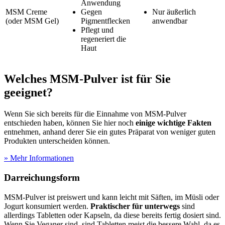
Anwendung
MSM Creme
Gegen
Nur äußerlich
(oder MSM Gel)
Pigmentflecken
anwendbar
Pflegt und
regeneriert die
Haut
Welches MSM-Pulver ist für Sie
geeignet?
Wenn Sie sich bereits für die Einnahme von MSM-Pulver
entschieden haben, können Sie hier noch
einige wichtige Fakten
entnehmen, anhand derer Sie ein gutes Präparat von weniger guten
Produkten unterscheiden können.
» Mehr Informationen
Darreichungsform
MSM-Pulver ist preiswert und kann leicht mit Säften, im Müsli oder
Jogurt konsumiert werden.
Praktischer für unterwegs
sind
allerdings Tabletten oder Kapseln, da diese bereits fertig dosiert sind.
Wenn Sie Veganer sind, sind Tabletten meist die bessere Wahl, da es