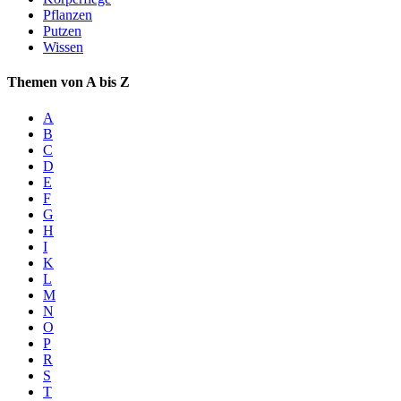
Pflanzen
Putzen
Wissen
Themen von A bis Z
A
B
C
D
E
F
G
H
I
K
L
M
N
O
P
R
S
T