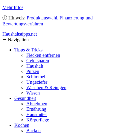
Mehr Infos
.
ⓘ Hinweis:
Produktauswahl, Finanzierung und
Bewertungsverfahren
Haushaltstipps
.net
☰
Navigation
Tipps & Tricks
Flecken entfernen
Geld sparen
Haushalt
Putzen
Schimmel
Ungeziefer
Waschen & Reinigen
Wissen
Gesundheit
Abnehmen
Ernährung
Hausmittel
Körperflege
Kochen
Backen