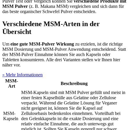
Pulver Test
oder Vergleich können Sie
verschiedene Produkte mit
MSM Pulver
(z. B. Makana MSM) vergleichen und sich dann für
das beste organischer Schwefel Pulver entscheiden.
Verschiedene MSM-Arten in der
Übersicht
Um
eine gute MSM-Pulver Wirkung
zu erzielen, ist die richtige
MSM Dosierung und MSM-Pulver Anwendung entscheidend. Statt
der MSM-Pulver Einnahme können Sie auch Kapseln oder
Tabletten konsumieren. Alle drei Varianten stellen wir Ihnen hier
näher vor.
» Mehr Informationen
MSM-
Beschreibung
Art
MSM-Kapseln sind mit MSM Pulver gefüllt und meist in
einer festen Kapselhülle aus Gelatine oder Zellulose
verpackt. Während die Gelatine Lösung für Veganer
nicht geeignet ist, können Sie die Kapsel auf
MSM-
Zellulosebasis bedenkenlos einnehmen. Vorteilhaft bei
Kapseln
den Gelenkkapseln ist die exakte Dosierung und eine
relativ einfache Einnahme, die auch unterwegs gut
möglich ist. Sollten Sie Kapseln generell nur schwer