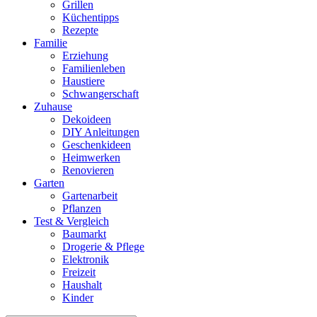
Grillen
Küchentipps
Rezepte
Familie
Erziehung
Familienleben
Haustiere
Schwangerschaft
Zuhause
Dekoideen
DIY Anleitungen
Geschenkideen
Heimwerken
Renovieren
Garten
Gartenarbeit
Pflanzen
Test & Vergleich
Baumarkt
Drogerie & Pflege
Elektronik
Freizeit
Haushalt
Kinder