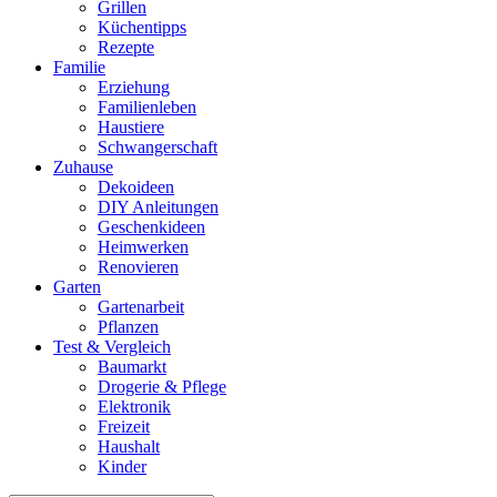
Grillen
Küchentipps
Rezepte
Familie
Erziehung
Familienleben
Haustiere
Schwangerschaft
Zuhause
Dekoideen
DIY Anleitungen
Geschenkideen
Heimwerken
Renovieren
Garten
Gartenarbeit
Pflanzen
Test & Vergleich
Baumarkt
Drogerie & Pflege
Elektronik
Freizeit
Haushalt
Kinder