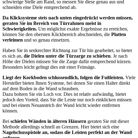
schwierige Stelle am Rand, so messen Sie diese genau aus und
schneiden eine Diele entsprechend ab.
Da Klicksysteme stets nach unten eingedrückt werden müssen,
geraten Sie im Bereich von Türrahmen meist in
Schwierigkeiten.
Um möglichst exakte Ergebnisse zu erreichen,
können Sie den obersten Klickbereich abschneiden, die
Platten
verleimen
und so genau einsetzen.
Haben Sie in senkrechter Richtung zur Tür hin gearbeitet, so bietet
es sich an,
die Dielen unter die Türzarge zu schieben
. Je nach
Höhe der Dielen müssen Sie die Zarge dafür entsprechend kürzen.
Besonders leicht gelingt dies mit einer Feinsäge.
Liegt der Korkboden schlussendlich, folgen die Fußleisten.
Viele
Hersteller bieten Ihnen Systeme, bei denen Sie einen Halter direkt
auf dem Boden in die Wand schrauben.
Dazu bohren Sie ein Loch vor. Dies ist relativ aufwändig, bietet
jedoch den Vorteil, dass Sie die Leiste nur noch einklicken müssen
und bei einem Neuanstrich der Wand leicht wieder entfernen
können.
Bei
schiefen Wänden in älteren Häusern
geraten Sie mit dieser
Methode allerdings schnell an Grenzen. Hier bietet sich eine
Nagelschusspistole an, sodass die Leisten perfekt an der Wand
anliegen
.