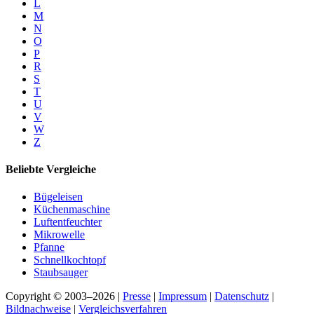
L
M
N
O
P
R
S
T
U
V
W
Z
Beliebte Vergleiche
Bügeleisen
Küchenmaschine
Luftentfeuchter
Mikrowelle
Pfanne
Schnellkochtopf
Staubsauger
Copyright © 2003–2026 |
Presse
|
Impressum
|
Datenschutz
|
Bildnachweise
|
Vergleichsverfahren