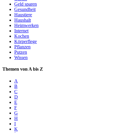
Geld sparen
Gesundheit
Haustiere
Haushalt
Heimwerken
Internet
Kochen
Körperflege
Pflanzen
Putzen
Wissen
Themen von A bis Z
A
B
C
D
E
F
G
H
I
K