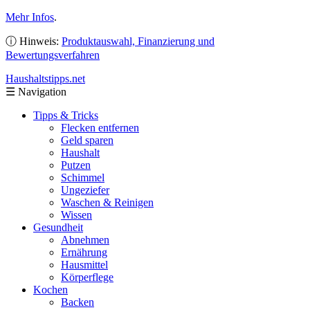
Mehr Infos
.
ⓘ Hinweis:
Produktauswahl, Finanzierung und
Bewertungsverfahren
Haushaltstipps
.net
☰
Navigation
Tipps & Tricks
Flecken entfernen
Geld sparen
Haushalt
Putzen
Schimmel
Ungeziefer
Waschen & Reinigen
Wissen
Gesundheit
Abnehmen
Ernährung
Hausmittel
Körperflege
Kochen
Backen