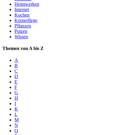
Heimwerken
Internet
Kochen
Körperflege
Pflanzen
Putzen
Wissen
Themen von A bis Z
A
B
C
D
E
F
G
H
I
K
L
M
N
O