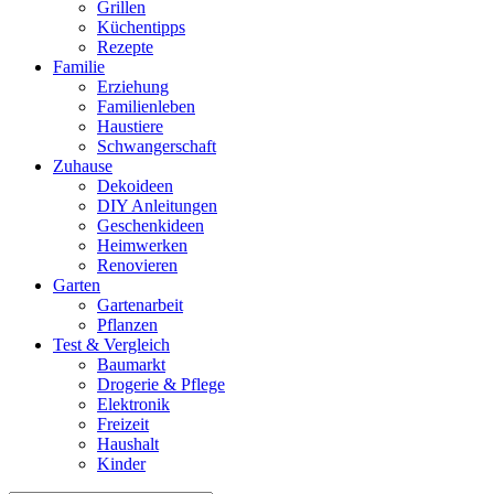
Grillen
Küchentipps
Rezepte
Familie
Erziehung
Familienleben
Haustiere
Schwangerschaft
Zuhause
Dekoideen
DIY Anleitungen
Geschenkideen
Heimwerken
Renovieren
Garten
Gartenarbeit
Pflanzen
Test & Vergleich
Baumarkt
Drogerie & Pflege
Elektronik
Freizeit
Haushalt
Kinder