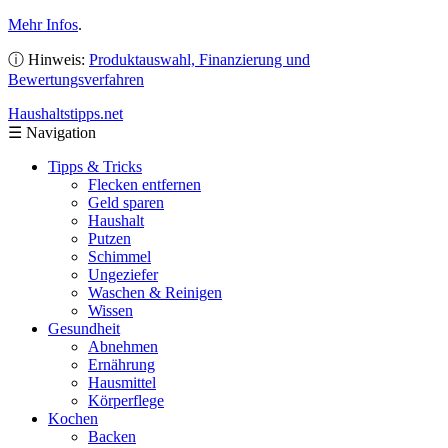
Mehr Infos
.
ⓘ Hinweis:
Produktauswahl, Finanzierung und
Bewertungsverfahren
Haushaltstipps
.net
☰
Navigation
Tipps & Tricks
Flecken entfernen
Geld sparen
Haushalt
Putzen
Schimmel
Ungeziefer
Waschen & Reinigen
Wissen
Gesundheit
Abnehmen
Ernährung
Hausmittel
Körperflege
Kochen
Backen