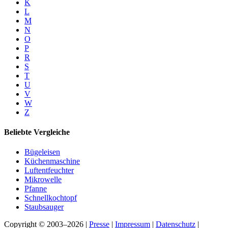
K
L
M
N
O
P
R
S
T
U
V
W
Z
Beliebte Vergleiche
Bügeleisen
Küchenmaschine
Luftentfeuchter
Mikrowelle
Pfanne
Schnellkochtopf
Staubsauger
Copyright © 2003–2026 |
Presse
|
Impressum
|
Datenschutz
|