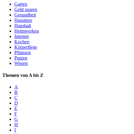
Garten
Geld sparen
Gesundheit
Haustiere
Haushalt
Heimwerken
Internet
Kochen
Körperflege
Pflanzen
Putzen
Wissen
Themen von A bis Z
A
B
C
D
E
F
G
H
I