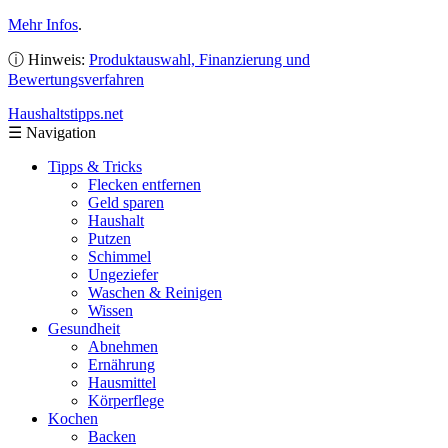
Mehr Infos
.
ⓘ Hinweis:
Produktauswahl, Finanzierung und
Bewertungsverfahren
Haushaltstipps
.net
☰
Navigation
Tipps & Tricks
Flecken entfernen
Geld sparen
Haushalt
Putzen
Schimmel
Ungeziefer
Waschen & Reinigen
Wissen
Gesundheit
Abnehmen
Ernährung
Hausmittel
Körperflege
Kochen
Backen