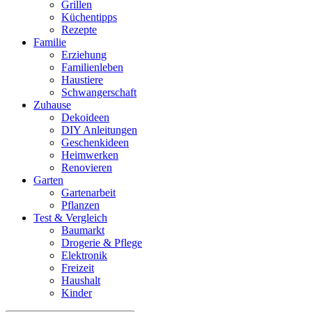
Grillen
Küchentipps
Rezepte
Familie
Erziehung
Familienleben
Haustiere
Schwangerschaft
Zuhause
Dekoideen
DIY Anleitungen
Geschenkideen
Heimwerken
Renovieren
Garten
Gartenarbeit
Pflanzen
Test & Vergleich
Baumarkt
Drogerie & Pflege
Elektronik
Freizeit
Haushalt
Kinder