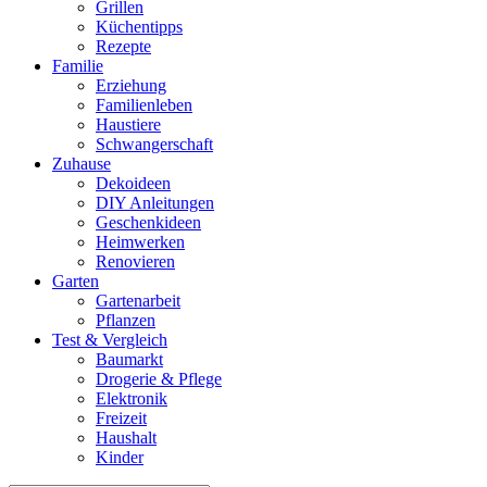
Grillen
Küchentipps
Rezepte
Familie
Erziehung
Familienleben
Haustiere
Schwangerschaft
Zuhause
Dekoideen
DIY Anleitungen
Geschenkideen
Heimwerken
Renovieren
Garten
Gartenarbeit
Pflanzen
Test & Vergleich
Baumarkt
Drogerie & Pflege
Elektronik
Freizeit
Haushalt
Kinder