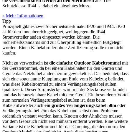
die
verschließbaren Deckel an den Steckdosen
aus. Die
Schutzklasse IP44 ist dabei ein absolutes Muss.
» Mehr Informationen
Tipp
Prinzipiell gibt es zwei Sicherheitsmerkmale: IP20 und IP44. IP20
ist für den Innenbereich geeignet, wohingegen die IP44
Stromverteiler außen eingesetzt werden können. Die
Sicherheitsstandards sind zur Überprüfung einheitlich festgelegt
worden. Einen Kabelabroller ohne Zertifizierung sollte man nicht
kaufen.
Nicht zu verwechseln ist
die einfache Outdoor Kabeltrommel
mit
der Gerätetrommel, da bei einem Kabelhalter für den Garten und
Geräte das Netzkabel andersherum gewickelt ist. Das bedeutet, dass
sich eine sogenannte Kupplung am Ende vom Kabelzug befindet,
was diese Kabeltrommel zu einem Verlängerungskabel außen
qualifiziert. Dieser Stromstecker wird mit der Steckdose verbunden
und das herausziehbare Kabel mit dem Gerät. Ein besonderer Vorteil
zum normalen Verlängerungskabel außen ist, dass beim
Kabelaufwickler auch
ein großes Verlängerungskabel 50m
oder
Verlängerungskabel 25m das Kabelband selbst ohne Probleme
ordentlich verstaut werden kann. Knoten oder Ähnliches müssen
vor dem Gebrauch nicht erst mühsam entfernt werden. Eine weitere
Variante ist die Kabeltrommel für das Camping, die dem normalen
Outdoor Modell sehr ähnlich ist. Auch diese besitzt einen