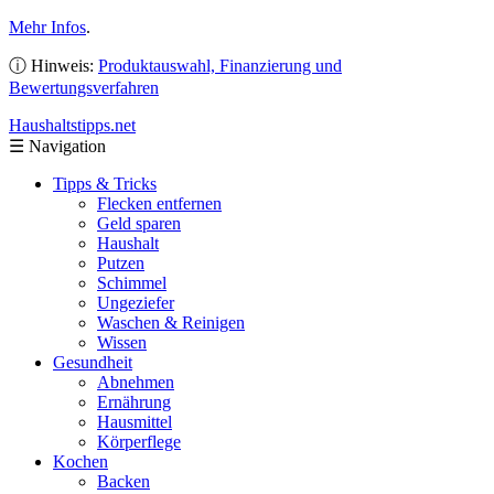
Mehr Infos
.
ⓘ Hinweis:
Produktauswahl, Finanzierung und
Bewertungsverfahren
Haushaltstipps
.net
☰
Navigation
Tipps & Tricks
Flecken entfernen
Geld sparen
Haushalt
Putzen
Schimmel
Ungeziefer
Waschen & Reinigen
Wissen
Gesundheit
Abnehmen
Ernährung
Hausmittel
Körperflege
Kochen
Backen