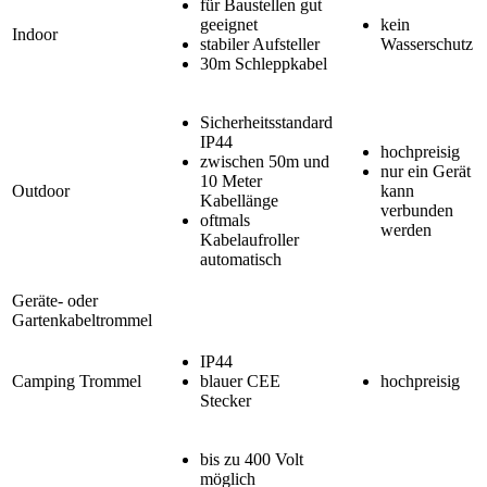
für Baustellen gut
geeignet
kein
Indoor
stabiler Aufsteller
Wasserschutz
30m Schleppkabel
Sicherheitsstandard
IP44
hochpreisig
zwischen 50m und
nur ein Gerät
10 Meter
Outdoor
kann
Kabellänge
verbunden
oftmals
werden
Kabelaufroller
automatisch
Geräte- oder
Gartenkabeltrommel
IP44
Camping Trommel
blauer CEE
hochpreisig
Stecker
bis zu 400 Volt
möglich