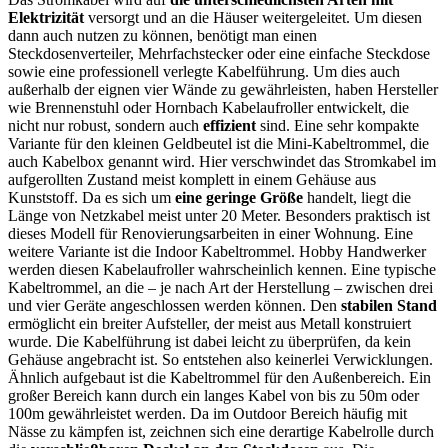
Elektrizität
versorgt und an die Häuser weitergeleitet. Um diesen
dann auch nutzen zu können, benötigt man einen
Steckdosenverteiler, Mehrfachstecker oder eine einfache Steckdose
sowie eine professionell verlegte Kabelführung. Um dies auch
außerhalb der eignen vier Wände zu gewährleisten, haben Hersteller
wie Brennenstuhl oder Hornbach Kabelaufroller entwickelt, die
nicht nur robust, sondern auch
effizient
sind. Eine sehr kompakte
Variante für den kleinen Geldbeutel ist die Mini-Kabeltrommel, die
auch Kabelbox genannt wird. Hier verschwindet das Stromkabel im
aufgerollten Zustand meist komplett in einem Gehäuse aus
Kunststoff. Da es sich um
eine geringe Größe
handelt, liegt die
Länge von Netzkabel meist unter 20 Meter. Besonders praktisch ist
dieses Modell für Renovierungsarbeiten in einer Wohnung. Eine
weitere Variante ist die Indoor Kabeltrommel. Hobby Handwerker
werden diesen Kabelaufroller wahrscheinlich kennen. Eine typische
Kabeltrommel, an die – je nach Art der Herstellung – zwischen drei
und vier Geräte angeschlossen werden können. Den
stabilen Stand
ermöglicht ein breiter Aufsteller, der meist aus Metall konstruiert
wurde. Die Kabelführung ist dabei leicht zu überprüfen, da kein
Gehäuse angebracht ist. So entstehen also keinerlei Verwicklungen.
Ähnlich aufgebaut ist die Kabeltrommel für den Außenbereich. Ein
großer Bereich kann durch ein langes Kabel von bis zu 50m oder
100m gewährleistet werden. Da im Outdoor Bereich häufig mit
Nässe zu kämpfen ist, zeichnen sich eine derartige Kabelrolle durch