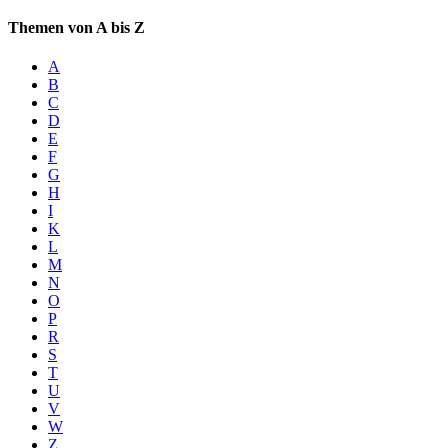
Themen von A bis Z
A
B
C
D
E
F
G
H
I
K
L
M
N
O
P
R
S
T
U
V
W
Z