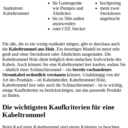
für Gartengeräte
hochpreisig
Starkstrom
wie Pumpen und
meist zwei
Kabeltrommel
Ähnliches
Steckdosen
bis zu 50m außen
angebracht
anzuwenden
roter CEE Stecker
Für alle, die es ein wenig rustikaler mögen, gibt es durchaus auch
die
Kabeltrommel aus Holz
. Ein derartiges Modell ist meist sehr
groß und ohne Steckdosen oder Ähnlichem ausgestattet. Die
Kabeltrommel Holz dient lediglich dem einfachen Aufwickeln des
Kabels. Auch können Sie eine Kabeltrommel leer kaufen, sodass Sie
– ähnlich einer Schlauchtrommel – ein
bereits vorhandenes
Stromkabel ordentlich verstauen
können. Unabhängig von der
Art des Produkts – ob Kabelabroller, Kabeltrommel Holz,
Kabeltrommel leer oder auch die Schlauchtrommel – ist es wichtig,
einige Kaufkriterien zu berücksichtigen, um das passende Produkt
zu finden.
Die wichtigsten Kaufkriterien für eine
Kabeltrommel
Beim Kauf einer Kabeltrommel sind einige Kriterien zu beachten.