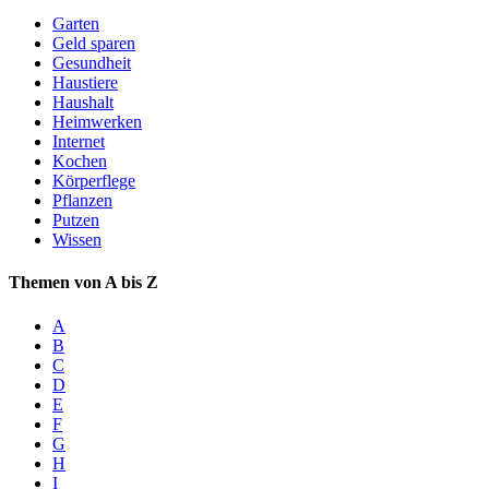
Garten
Geld sparen
Gesundheit
Haustiere
Haushalt
Heimwerken
Internet
Kochen
Körperflege
Pflanzen
Putzen
Wissen
Themen von A bis Z
A
B
C
D
E
F
G
H
I