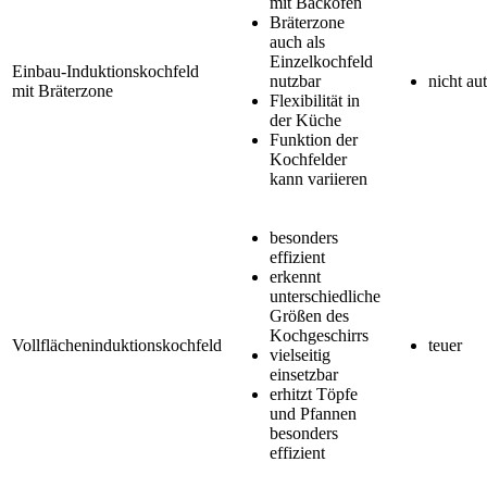
mit Backofen
Bräterzone
auch als
Einzelkochfeld
Einbau-Induktionskochfeld
nutzbar
nicht au
mit Bräterzone
Flexibilität in
der Küche
Funktion der
Kochfelder
kann variieren
besonders
effizient
erkennt
unterschiedliche
Größen des
Kochgeschirrs
Vollflächeninduktionskochfeld
teuer
vielseitig
einsetzbar
erhitzt Töpfe
und Pfannen
besonders
effizient