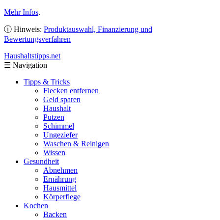
Mehr Infos
.
ⓘ Hinweis:
Produktauswahl, Finanzierung und
Bewertungsverfahren
Haushaltstipps
.net
☰
Navigation
Tipps & Tricks
Flecken entfernen
Geld sparen
Haushalt
Putzen
Schimmel
Ungeziefer
Waschen & Reinigen
Wissen
Gesundheit
Abnehmen
Ernährung
Hausmittel
Körperflege
Kochen
Backen