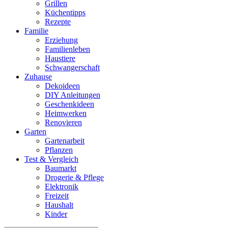
Grillen
Küchentipps
Rezepte
Familie
Erziehung
Familienleben
Haustiere
Schwangerschaft
Zuhause
Dekoideen
DIY Anleitungen
Geschenkideen
Heimwerken
Renovieren
Garten
Gartenarbeit
Pflanzen
Test & Vergleich
Baumarkt
Drogerie & Pflege
Elektronik
Freizeit
Haushalt
Kinder