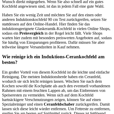
Wunsch direkt mitgegeben. Wenn Sie also schnell auf ein gutes
Kochfeld angewiesen sind, ist das in jedem Fall eine gute Wahl.
Haben Sie ein wenig Zeit und möchten Sie auf den einen oder
anderen Induktionskochfeld 90 cm Test
zurückgreifen, setzen Sie
stattdessen auf den Online-Handel. Hier finden Sie das
induktionsgeeignete Glaskeramik-Kochfeld in vielen Online Shops,
sodass ein
Preisvergleich
in der Regel leicht fällt. Viele Shops
warten hier zudem mit besonders preiswerten Angeboten auf, sodass
Sie häufig von Einsparungen profitieren. Dafür müssen Sie aber
teilweise längere Versandzeiten in Kauf nehmen.
Wie reinige ich ein Induktions-Cerankochfeld am
besten?
Ein großer Vorteil von diesem Kochfeld ist die leichte und einfache
Reinigung. Die meisten Induktionsherde haben ein Ceranfeld,
wodurch sie sich leicht reinigen lassen. Wischen Sie nach dem
Kochen sowohl die Kochplatte als auch den eventuell vorhandenen
Rahmen mit einem feuchten Lappen ab, um das Einbrennen von
Speiseresten zu vermeiden. Wenn sich auf dem Kochfeld
hartnäckigere Verschmutzungen zeigen, können Sie auf einen
Spezialreiniger und einen
Ceranfeldschaber
zurückgreifen. Damit
lassen sich diese leicht wieder entfernen. Um Fettreste zu entfernen,
greifen Sie am besten auf Spülmittel zurück. Dieses ist fettlösend.