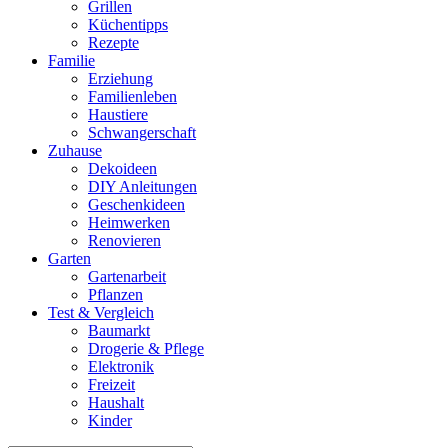
Grillen
Küchentipps
Rezepte
Familie
Erziehung
Familienleben
Haustiere
Schwangerschaft
Zuhause
Dekoideen
DIY Anleitungen
Geschenkideen
Heimwerken
Renovieren
Garten
Gartenarbeit
Pflanzen
Test & Vergleich
Baumarkt
Drogerie & Pflege
Elektronik
Freizeit
Haushalt
Kinder