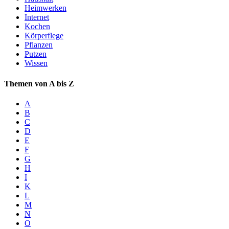
Heimwerken
Internet
Kochen
Körperflege
Pflanzen
Putzen
Wissen
Themen von A bis Z
A
B
C
D
E
F
G
H
I
K
L
M
N
O