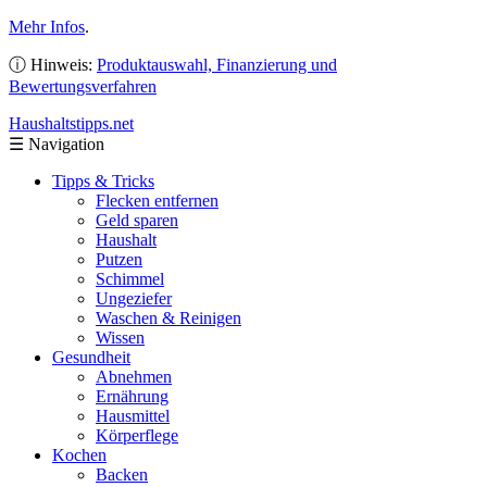
Mehr Infos
.
ⓘ Hinweis:
Produktauswahl, Finanzierung und
Bewertungsverfahren
Haushaltstipps
.net
☰
Navigation
Tipps & Tricks
Flecken entfernen
Geld sparen
Haushalt
Putzen
Schimmel
Ungeziefer
Waschen & Reinigen
Wissen
Gesundheit
Abnehmen
Ernährung
Hausmittel
Körperflege
Kochen
Backen