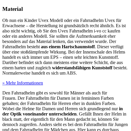
Material
Ob nun ein Kinder Uvex Modell oder ein Fahrradhelm Uvex für
Erwachsene – die Herstellung ist grundsätzlich recht ähnlich. Es ist
also nicht wichtig, ob Sie den Uvex Fahrradhelm i-vo cc kaufen
oder ein anderes Modell. Sie sollten die Aufmerksamkeit eher
besonders auf das Material lenken, das verwendet wurde. Der
Fahrradhelm besteht
aus einem Hartschaumstoff
. Dieser verfügt
über eine stoßdämpfende Wirkung. Bei der Innenschale des Helms
handelt es sich immer um EPS – einen sehr leichten Kunststoff.
Darüber befindet sich dann meistens eine weitere Schicht, die aus
einem harten und zugleich
widerstandsfähigen Kunststoff
besteht.
Normalerweise handelt es sich um ABS.
» Mehr Informationen
Den Fahrradhelm gibt es sowohl für Männer als auch für
Frauen. Der Fahrradhelm für Damen ist in femininen Farben
gehalten; der Fahrradhelm für Herren eher in dunklen Farben.
Wobei die Helme für Damen und Herren sich grundlegend nur
in
der Optik voneinander unterscheiden
. Gefällt Ihnen der Helm in
black matt, der eigentlich für den Mann gedacht ist, können Sie
dennoch zugreifen. Anders sieht es bei dem Fahrradhelm für Jungen
und dem Fahrradhelm für Mädchen aus. Hier kann es durchaus