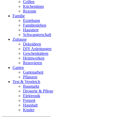
Grillen
Küchentipps
Rezepte
Familie
Erziehung
Familienleben
Haustiere
Schwangerschaft
Zuhause
Dekoideen
DIY Anleitungen
Geschenkideen
Heimwerken
Renovieren
Garten
Gartenarbeit
Pflanzen
Test & Vergleich
Baumarkt
Drogerie & Pflege
Elektronik
Freizeit
Haushalt
Kinder