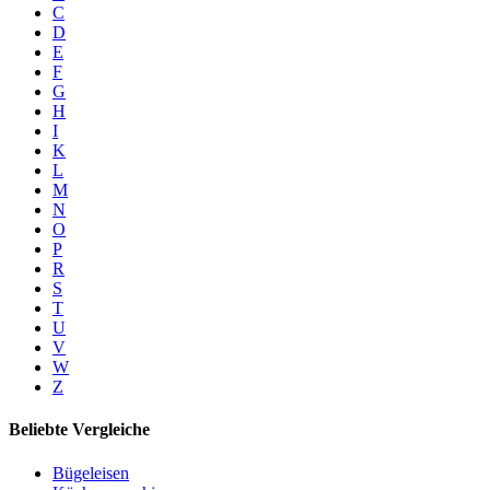
C
D
E
F
G
H
I
K
L
M
N
O
P
R
S
T
U
V
W
Z
Beliebte Vergleiche
Bügeleisen