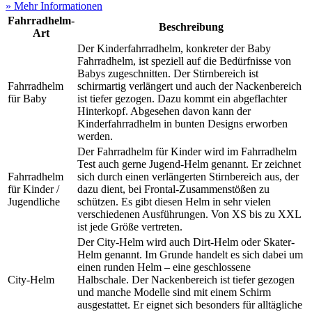
» Mehr Informationen
Fahrradhelm-
Beschreibung
Art
Der Kinderfahrradhelm, konkreter der Baby
Fahrradhelm, ist speziell auf die Bedürfnisse von
Babys zugeschnitten. Der Stirnbereich ist
Fahrradhelm
schirmartig verlängert und auch der Nackenbereich
für Baby
ist tiefer gezogen. Dazu kommt ein abgeflachter
Hinterkopf. Abgesehen davon kann der
Kinderfahrradhelm in bunten Designs erworben
werden.
Der Fahrradhelm für Kinder wird im Fahrradhelm
Test
auch gerne Jugend-Helm genannt. Er zeichnet
Fahrradhelm
sich durch einen verlängerten Stirnbereich aus, der
für Kinder /
dazu dient, bei Frontal-Zusammenstößen zu
Jugendliche
schützen. Es gibt diesen Helm in sehr vielen
verschiedenen Ausführungen. Von XS bis zu XXL
ist jede Größe vertreten.
Der City-Helm wird auch Dirt-Helm oder Skater-
Helm genannt. Im Grunde handelt es sich dabei um
einen runden Helm – eine geschlossene
City-Helm
Halbschale. Der Nackenbereich ist tiefer gezogen
und manche Modelle sind mit einem Schirm
ausgestattet. Er eignet sich besonders für alltägliche