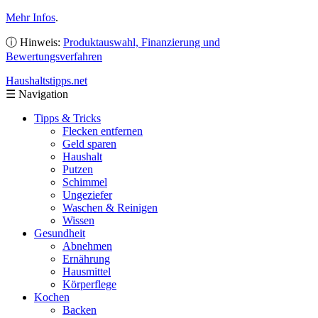
Mehr Infos
.
ⓘ Hinweis:
Produktauswahl, Finanzierung und
Bewertungsverfahren
Haushaltstipps
.net
☰
Navigation
Tipps & Tricks
Flecken entfernen
Geld sparen
Haushalt
Putzen
Schimmel
Ungeziefer
Waschen & Reinigen
Wissen
Gesundheit
Abnehmen
Ernährung
Hausmittel
Körperflege
Kochen
Backen