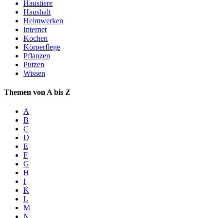
Haustiere
Haushalt
Heimwerken
Internet
Kochen
Körperflege
Pflanzen
Putzen
Wissen
Themen von A bis Z
A
B
C
D
E
F
G
H
I
K
L
M
N