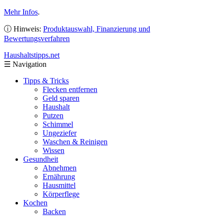
Mehr Infos
.
ⓘ Hinweis:
Produktauswahl, Finanzierung und
Bewertungsverfahren
Haushaltstipps
.net
☰
Navigation
Tipps & Tricks
Flecken entfernen
Geld sparen
Haushalt
Putzen
Schimmel
Ungeziefer
Waschen & Reinigen
Wissen
Gesundheit
Abnehmen
Ernährung
Hausmittel
Körperflege
Kochen
Backen