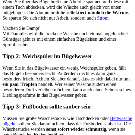
Wenn Sie über das Bügelbrett eine Alufolie spannen und diese mit
einem Tuch abdecken, wird die Wäsche auch gleich von unten
mitgebügelt. Die Aluminiumfolie
reflektiert nämlich die Wärme
.
So sparen Sie sich nicht nur Arbeit, sondern auch
Strom
.
Machen Sie Dampf
Mit Dampfes wird die trockene Wäsche noch einmal angefeuchtet.
Günstiger geht es mit einem einfachen Bügeleisen und einer
Sprühflasche.
Tipp 2: Weichspüler im Bügelwasser
Wenn Sie in das Bügelwasser ein wenig Weichspüler geben, fällt
das Bügeln besonders leicht. Außerdem riecht es dann ganz
besonders frisch. Achten Sie aber darauf, dass es sich dabei nur um
ein paar Tropfen
handelt. Wer seiner Wäsche zudem einen
besonderen Duft verleihen möchten, kann auch einen Schuss seines
Lieblingsparfums in das Bügelwasser geben.
Tipp 3: Fußboden sollte sauber sein
Müssen Sie große Wäschestücke, wie Tischdecken oder
Bettwäsche
bügeln
, sollten Sie darauf achten, dass der Fußboden sauber ist. Die
Wäschestücke werden
sonst sofort wieder schmutzig
, wenn sie
beim Bügel den Boden berühren.