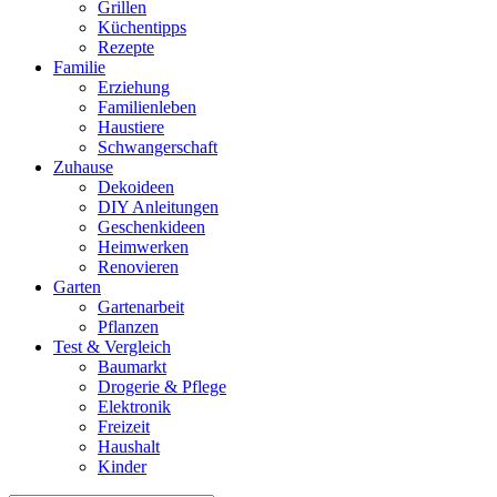
Grillen
Küchentipps
Rezepte
Familie
Erziehung
Familienleben
Haustiere
Schwangerschaft
Zuhause
Dekoideen
DIY Anleitungen
Geschenkideen
Heimwerken
Renovieren
Garten
Gartenarbeit
Pflanzen
Test & Vergleich
Baumarkt
Drogerie & Pflege
Elektronik
Freizeit
Haushalt
Kinder