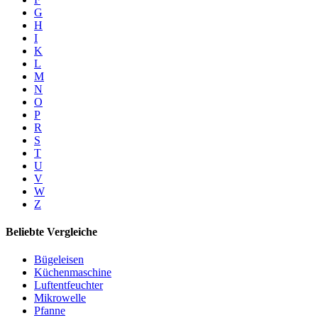
G
H
I
K
L
M
N
O
P
R
S
T
U
V
W
Z
Beliebte Vergleiche
Bügeleisen
Küchenmaschine
Luftentfeuchter
Mikrowelle
Pfanne