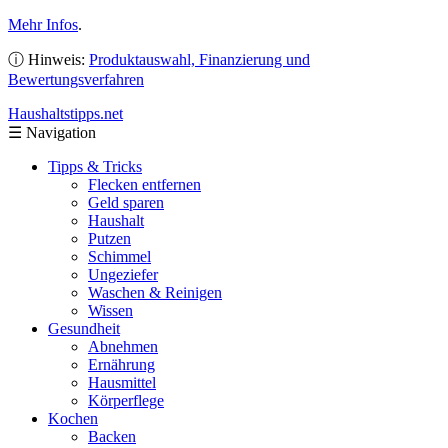
Mehr Infos
.
ⓘ Hinweis:
Produktauswahl, Finanzierung und
Bewertungsverfahren
Haushaltstipps
.net
☰
Navigation
Tipps & Tricks
Flecken entfernen
Geld sparen
Haushalt
Putzen
Schimmel
Ungeziefer
Waschen & Reinigen
Wissen
Gesundheit
Abnehmen
Ernährung
Hausmittel
Körperflege
Kochen
Backen