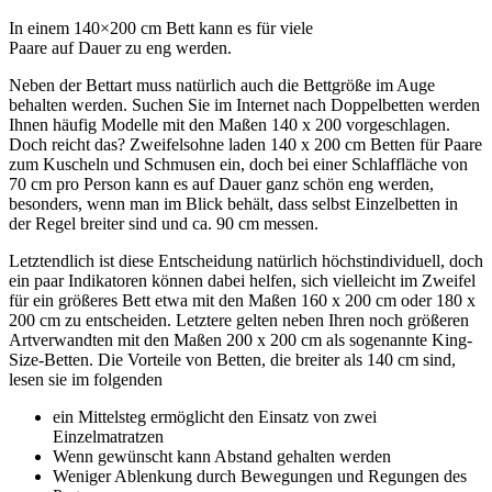
In einem 140×200 cm Bett kann es für viele
Paare auf Dauer zu eng werden.
Neben der Bettart muss natürlich auch die Bettgröße im Auge
behalten werden. Suchen Sie im Internet nach Doppelbetten werden
Ihnen häufig Modelle mit den Maßen 140 x 200 vorgeschlagen.
Doch reicht das? Zweifelsohne laden 140 x 200 cm Betten für Paare
zum Kuscheln und Schmusen ein, doch bei einer Schlaffläche von
70 cm pro Person kann es auf Dauer ganz schön eng werden,
besonders, wenn man im Blick behält, dass selbst Einzelbetten in
der Regel breiter sind und ca. 90 cm messen.
Letztendlich ist diese Entscheidung natürlich höchstindividuell, doch
ein paar Indikatoren können dabei helfen, sich vielleicht im Zweifel
für ein größeres Bett etwa mit den Maßen 160 x 200 cm oder 180 x
200 cm zu entscheiden. Letztere gelten neben Ihren noch größeren
Artverwandten mit den Maßen 200 x 200 cm als sogenannte King-
Size-Betten. Die Vorteile von Betten, die breiter als 140 cm sind,
lesen sie im folgenden
ein Mittelsteg ermöglicht den Einsatz von zwei
Einzelmatratzen
Wenn gewünscht kann Abstand gehalten werden
Weniger Ablenkung durch Bewegungen und Regungen des