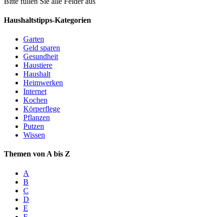
Bitte füllen Sie alle Felder aus
Haushaltstipps-Kategorien
Garten
Geld sparen
Gesundheit
Haustiere
Haushalt
Heimwerken
Internet
Kochen
Körperflege
Pflanzen
Putzen
Wissen
Themen von A bis Z
A
B
C
D
E
F