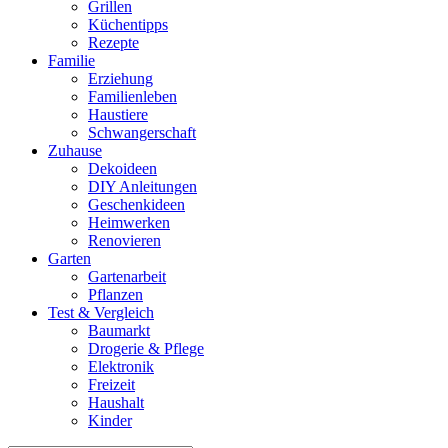
Grillen
Küchentipps
Rezepte
Familie
Erziehung
Familienleben
Haustiere
Schwangerschaft
Zuhause
Dekoideen
DIY Anleitungen
Geschenkideen
Heimwerken
Renovieren
Garten
Gartenarbeit
Pflanzen
Test & Vergleich
Baumarkt
Drogerie & Pflege
Elektronik
Freizeit
Haushalt
Kinder