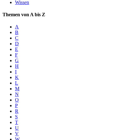
Wissen
Themen von A bis Z
A
B
C
D
E
F
G
H
I
K
L
M
N
O
P
R
S
T
U
V
W