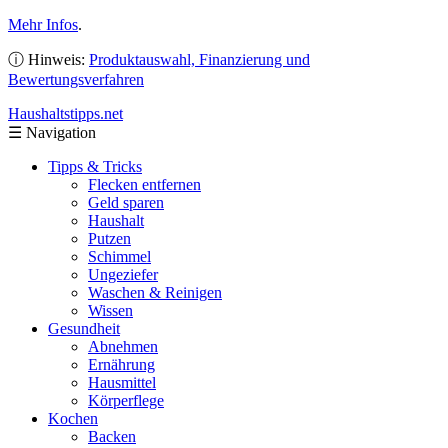
Mehr Infos
.
ⓘ Hinweis:
Produktauswahl, Finanzierung und
Bewertungsverfahren
Haushaltstipps
.net
☰
Navigation
Tipps & Tricks
Flecken entfernen
Geld sparen
Haushalt
Putzen
Schimmel
Ungeziefer
Waschen & Reinigen
Wissen
Gesundheit
Abnehmen
Ernährung
Hausmittel
Körperflege
Kochen
Backen