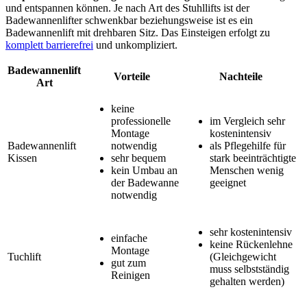
und entspannen können. Je nach Art des Stuhllifts ist der
Badewannenlifter schwenkbar beziehungsweise ist es ein
Badewannenlift mit drehbaren Sitz. Das Einsteigen erfolgt zu
komplett barrierefrei
und unkompliziert.
Badewannenlift
Vorteile
Nachteile
Art
keine
professionelle
im Vergleich sehr
Montage
kostenintensiv
Badewannenlift
notwendig
als Pflegehilfe für
Kissen
sehr bequem
stark beeinträchtigte
kein Umbau an
Menschen wenig
der Badewanne
geeignet
notwendig
sehr kostenintensiv
einfache
keine Rückenlehne
Montage
Tuchlift
(Gleichgewicht
gut zum
muss selbstständig
Reinigen
gehalten werden)