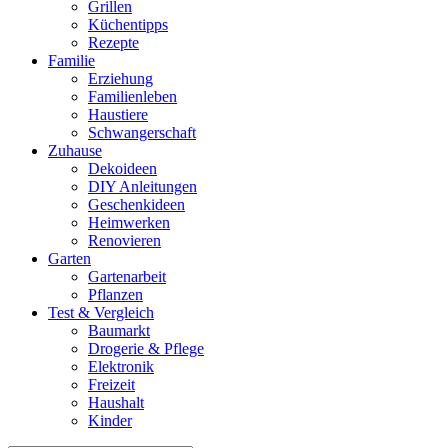
Grillen
Küchentipps
Rezepte
Familie
Erziehung
Familienleben
Haustiere
Schwangerschaft
Zuhause
Dekoideen
DIY Anleitungen
Geschenkideen
Heimwerken
Renovieren
Garten
Gartenarbeit
Pflanzen
Test & Vergleich
Baumarkt
Drogerie & Pflege
Elektronik
Freizeit
Haushalt
Kinder