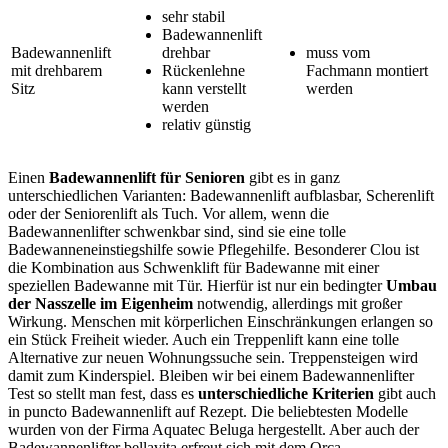
sehr stabil
Badewannenlift
Badewannenlift
drehbar
muss vom
mit drehbarem
Rückenlehne
Fachmann montiert
Sitz
kann verstellt
werden
werden
relativ günstig
Einen
Badewannenlift für Senioren
gibt es in ganz
unterschiedlichen Varianten: Badewannenlift aufblasbar, Scherenlift
oder der Seniorenlift als Tuch. Vor allem, wenn die
Badewannenlifter schwenkbar sind, sind sie eine tolle
Badewanneneinstiegshilfe sowie Pflegehilfe. Besonderer Clou ist
die Kombination aus Schwenklift für Badewanne mit einer
speziellen Badewanne mit Tür. Hierfür ist nur ein bedingter
Umbau
der Nasszelle im Eigenheim
notwendig, allerdings mit großer
Wirkung. Menschen mit körperlichen Einschränkungen erlangen so
ein Stück Freiheit wieder. Auch ein Treppenlift kann eine tolle
Alternative zur neuen Wohnungssuche sein. Treppensteigen wird
damit zum Kinderspiel. Bleiben wir bei einem Badewannenlifter
Test
so stellt man fest, dass es
unterschiedliche Kriterien
gibt auch
in puncto Badewannenlift auf Rezept. Die beliebtesten Modelle
wurden von der Firma Aquatec Beluga hergestellt. Aber auch der
Badewannenlifter bellavita erfreut sich mit dem Orca