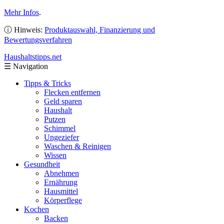
Mehr Infos
.
ⓘ Hinweis:
Produktauswahl, Finanzierung und
Bewertungsverfahren
Haushaltstipps
.net
☰
Navigation
Tipps & Tricks
Flecken entfernen
Geld sparen
Haushalt
Putzen
Schimmel
Ungeziefer
Waschen & Reinigen
Wissen
Gesundheit
Abnehmen
Ernährung
Hausmittel
Körperflege
Kochen
Backen