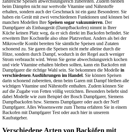
zahlreiche Speisen abwechslungsreich zubereiten. Zudem bleiben
beim Dämpfen nicht nur wertvolle Vitamine und Nährstoffe
erhalten, sondern auch der Geschmack ist ein ganz Besonderer. Sie
haben ein Gerät mit zwei verschiedenen Funktionen und können bei
manchen Modellen Ihre
Speisen sogar vakuumieren
. Der
Dampfgarer als Einbaugerät (Dampfbackofen) nimmt in Ihrer
Küche keinen Platz weg, da er sich direkt im Backofen befindet. Sie
erweitern Ihre Kochstelle also ohne Platzverlust. Anders als bei der
Mikrowelle Kombi bereiten Sie sämtliche Speisen und Zutaten
schonend zu. Sie garen die Speisen nicht mehr alleine durch die
Hitze, sondern durch Dampf, wodurch in der Regel auch weniger
Strom verbraucht wird. Wenn Sie gerne abwechslungsreich kochen
und viele Vitamine erhalten bleiben sollten, kann ein Backofen mit
Dampfgarer die richtige Wahl sein. Sie bekommen die Modelle
in
verschiedenen Ausführungen im Handel
. Sie können Speisen
darin schonend zubereiten, denn beim Garen mit Dampf bleiben alle
wichtigen Vitamine und Nährstoffe enthalten. Zudem können Sie
auf die Zugabe von Fetten völlig verzichten. Besonders beliebt sind
dabei Modelle wie zum Beispiel der Bosch Dampfgarer, Siemens
Dampfbackofen bzw. Siemens Dampfgarer oder auch der Neff
Dampfgarer. Alles Wissenswerte zum Thema erfahren Sie in einem
Backofen mit Dampfgarer Test
oder auch hier in unserem
Kaufratgeber.
Verschiedene Arten von Backöfen mit