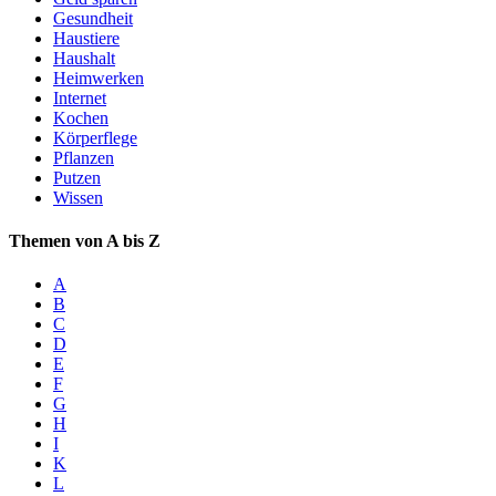
Gesundheit
Haustiere
Haushalt
Heimwerken
Internet
Kochen
Körperflege
Pflanzen
Putzen
Wissen
Themen von A bis Z
A
B
C
D
E
F
G
H
I
K
L