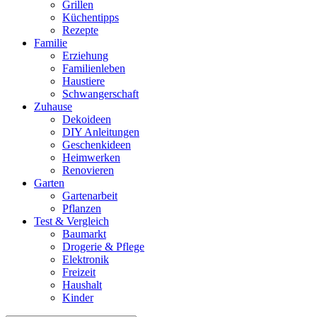
Grillen
Küchentipps
Rezepte
Familie
Erziehung
Familienleben
Haustiere
Schwangerschaft
Zuhause
Dekoideen
DIY Anleitungen
Geschenkideen
Heimwerken
Renovieren
Garten
Gartenarbeit
Pflanzen
Test & Vergleich
Baumarkt
Drogerie & Pflege
Elektronik
Freizeit
Haushalt
Kinder