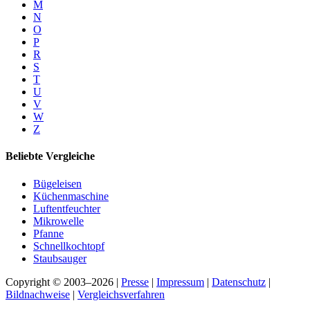
M
N
O
P
R
S
T
U
V
W
Z
Beliebte Vergleiche
Bügeleisen
Küchenmaschine
Luftentfeuchter
Mikrowelle
Pfanne
Schnellkochtopf
Staubsauger
Copyright © 2003–2026 |
Presse
|
Impressum
|
Datenschutz
|
Bildnachweise
|
Vergleichsverfahren