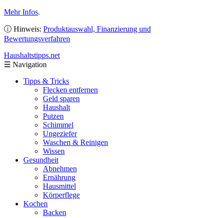
Mehr Infos
.
ⓘ Hinweis:
Produktauswahl, Finanzierung und
Bewertungsverfahren
Haushaltstipps
.net
☰
Navigation
Tipps & Tricks
Flecken entfernen
Geld sparen
Haushalt
Putzen
Schimmel
Ungeziefer
Waschen & Reinigen
Wissen
Gesundheit
Abnehmen
Ernährung
Hausmittel
Körperflege
Kochen
Backen