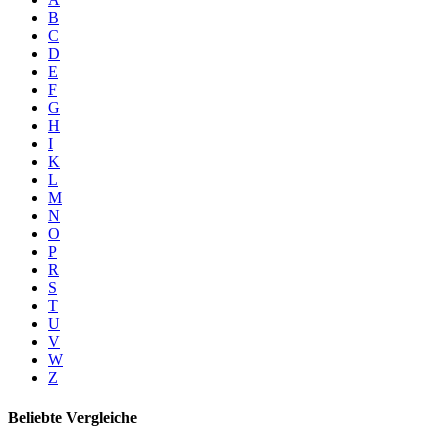
B
C
D
E
F
G
H
I
K
L
M
N
O
P
R
S
T
U
V
W
Z
Beliebte Vergleiche