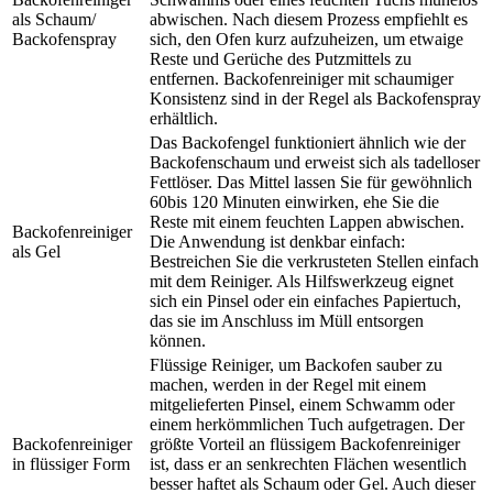
als Schaum/
abwischen. Nach diesem Prozess empfiehlt es
Backofenspray
sich, den Ofen kurz aufzuheizen, um etwaige
Reste und Gerüche des Putzmittels zu
entfernen. Backofenreiniger mit schaumiger
Konsistenz sind in der Regel als Backofenspray
erhältlich.
Das Backofengel funktioniert ähnlich wie der
Backofenschaum und erweist sich als tadelloser
Fettlöser. Das Mittel lassen Sie für gewöhnlich
60bis 120 Minuten einwirken, ehe Sie die
Reste mit einem feuchten Lappen abwischen.
Backofenreiniger
Die Anwendung ist denkbar einfach:
als Gel
Bestreichen Sie die verkrusteten Stellen einfach
mit dem Reiniger. Als Hilfswerkzeug eignet
sich ein Pinsel oder ein einfaches Papiertuch,
das sie im Anschluss im Müll entsorgen
können.
Flüssige Reiniger, um Backofen sauber zu
machen, werden in der Regel mit einem
mitgelieferten Pinsel, einem Schwamm oder
einem herkömmlichen Tuch aufgetragen. Der
Backofenreiniger
größte Vorteil an flüssigem Backofenreiniger
in flüssiger Form
ist, dass er an senkrechten Flächen wesentlich
besser haftet als Schaum oder Gel. Auch dieser