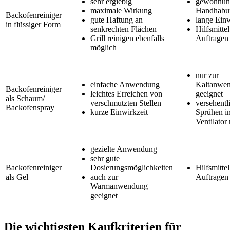
sehr ergiebig
gewöhnung
maximale Wirkung
Handhabu
Backofenreiniger
gute Haftung an
lange Einw
in flüssiger Form
senkrechten Flächen
Hilfsmitte
Grill reinigen ebenfalls
Auftragen 
möglich
nur zur
einfache Anwendung
Kaltanwe
Backofenreiniger
leichtes Erreichen von
geeignet
als Schaum/
verschmutzten Stellen
versehentl
Backofenspray
kurze Einwirkzeit
Sprühen i
Ventilator
gezielte Anwendung
sehr gute
Backofenreiniger
Dosierungsmöglichkeiten
Hilfsmitte
als Gel
auch zur
Auftragen 
Warmanwendung
geeignet
Die wichtigsten Kaufkriterien für