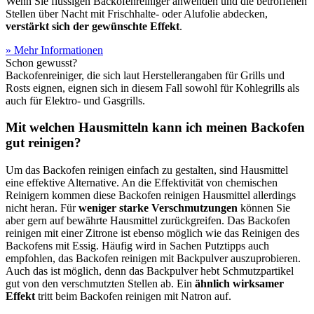
Wenn Sie flüssigen Backofenreiniger anwenden und die betroffenen
Stellen über Nacht mit Frischhalte- oder Alufolie abdecken,
verstärkt sich der gewünschte Effekt
.
» Mehr Informationen
Schon gewusst?
Backofenreiniger, die sich laut Herstellerangaben für Grills und
Rosts eignen, eignen sich in diesem Fall sowohl für Kohlegrills als
auch für Elektro- und Gasgrills.
Mit welchen Hausmitteln kann ich meinen Backofen
gut reinigen?
Um das Backofen reinigen einfach zu gestalten, sind Hausmittel
eine effektive Alternative. An die Effektivität von chemischen
Reinigern kommen diese Backofen reinigen Hausmittel allerdings
nicht heran. Für
weniger starke Verschmutzungen
können Sie
aber gern auf bewährte Hausmittel zurückgreifen. Das Backofen
reinigen mit einer Zitrone ist ebenso möglich wie das Reinigen des
Backofens mit Essig. Häufig wird in Sachen Putztipps auch
empfohlen, das Backofen reinigen mit Backpulver auszuprobieren.
Auch das ist möglich, denn das Backpulver hebt Schmutzpartikel
gut von den verschmutzten Stellen ab. Ein
ähnlich wirksamer
Effekt
tritt beim Backofen reinigen mit Natron auf.