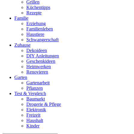
Grillen
Küchentipps
Rezepte
Familie
Erziehung
Familienleben
Haustiere
Schwangerschaft
Zuhause
Dekoideen
DIY Anleitungen
Geschenkideen
Heimwerken
Renovieren
Garten
Gartenarbeit
Pflanzen
Test & Vergleich
Baumarkt
Drogerie & Pflege
Elektronik
Freizeit
Haushalt
Kinder