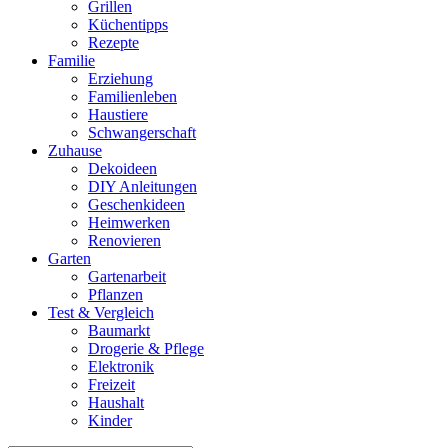
Grillen
Küchentipps
Rezepte
Familie
Erziehung
Familienleben
Haustiere
Schwangerschaft
Zuhause
Dekoideen
DIY Anleitungen
Geschenkideen
Heimwerken
Renovieren
Garten
Gartenarbeit
Pflanzen
Test & Vergleich
Baumarkt
Drogerie & Pflege
Elektronik
Freizeit
Haushalt
Kinder