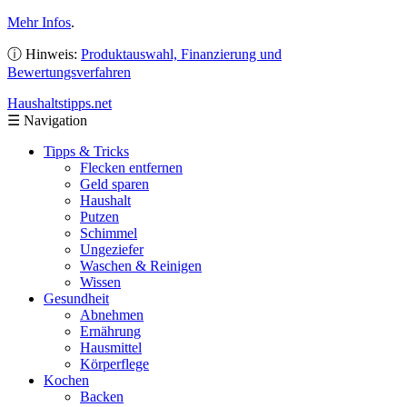
Mehr Infos
.
ⓘ Hinweis:
Produktauswahl, Finanzierung und
Bewertungsverfahren
Haushaltstipps
.net
☰
Navigation
Tipps & Tricks
Flecken entfernen
Geld sparen
Haushalt
Putzen
Schimmel
Ungeziefer
Waschen & Reinigen
Wissen
Gesundheit
Abnehmen
Ernährung
Hausmittel
Körperflege
Kochen
Backen