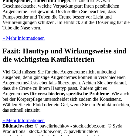
Pumpspender, Tuben und Tiegel
. Letztlich ist es zwar
Geschmacksache, welche Verpackungsart Ihren persönlichen
Augencreme-Test
gewinnt. Doch sollten Sie beachten, dass
Pumpspender und Tuben die Creme besser vor Licht und
Verunreinigungen schützen. Im Hinblick auf die Dosierung hat die
Tube die Nase vorn.
» Mehr Informationen
Fazit: Hauttyp und Wirkungsweise sind
die wichtigsten Kaufkriterien
Viel Geld müssen Sie für eine Augencreme nicht unbedingt
ausgeben, denn günstige Augencremes können in verschiedenen
Augencreme-Tests
ebenfalls überzeugen. Achten Sie aber darauf,
dass die Creme zu Ihrem Hauttyp passt. Zudem gibt es
Augencremes
für verschiedene, spezifische Probleme
. Wie auch
bei der Körperpflege unterscheidet sich zudem die Konsistenz.
Wählen Sie ein Fluid oder ein Gel, wenn Sie ein Produkt möchten,
das schnell einzieht.
» Mehr Informationen
Bildnachweise:
© pavelkriuchkov - stock.adobe.com, © Syda
Productions - stock.adobe.com, © pavelkriuchkov -