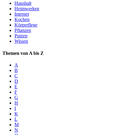
Haushalt
Heimwerken
Internet
Kochen
Körperflege
Pflanzen
Putzen
Wissen
Themen von A bis Z
A
B
C
D
E
F
G
H
I
K
L
M
N