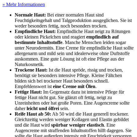
» Mehr Informationen
Normale Haut:
Bei einer normalen Haut sind
Feuchtigkeitsgehalt und Talgproduktion ausgeglichen. Sie ist
weder besonders fettig, noch besonders trocken.
Empfindliche Haut:
Empfindliche Haut neigt zu Rötungen
oder kleinen Pickelchen und reagiert
empfindlich auf
bestimmte Inhaltsstoffe
. Manche Menschen leiden sogar
unter Neurodermitis. Eine Creme für empfindliche Haut sollte
allergenarm und mild sein und idealerweise ohne Duftstoffe
auskommen. Eine gute Lösung ist oft eine Pflege aus der
Naturkosmetik.
Trockene Haut:
Ist die Haut spröde, rissig und trocken,
benötigt sie besonders intensive Pflege. Kleine Fältchen
bilden sich bei trockener Haut besonders schnell.
Empfehlenswert ist
eine Creme mit Ölen
.
Fettige Haut:
Im Gegensatz dazu ist intensive Pflege für
fettige Haut nicht gut. Sie glänzt oft fettig, neigt zu
Unreinheiten oder hat große Poren. Eine Augencreme sollte
daher
leicht und ölfrei
sein.
Reife Haut ab 50:
Ab 50 wird die Haut generell trockener.
Gleichzeitig werden weniger Kollagen und Elastin gebildet
und die Haut wird
spürbar weniger elastisch
. Eine
Augencreme mit straffenden Inhaltsstoffen hilft dagegen. Sie
sollte die Haut außerdem intensiv mit Feuchtigkeit versorgen.