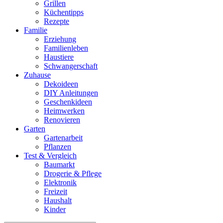
Grillen
Küchentipps
Rezepte
Familie
Erziehung
Familienleben
Haustiere
Schwangerschaft
Zuhause
Dekoideen
DIY Anleitungen
Geschenkideen
Heimwerken
Renovieren
Garten
Gartenarbeit
Pflanzen
Test & Vergleich
Baumarkt
Drogerie & Pflege
Elektronik
Freizeit
Haushalt
Kinder