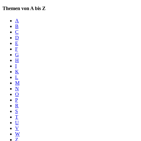
Themen von A bis Z
A
B
C
D
E
F
G
H
I
K
L
M
N
O
P
R
S
T
U
V
W
Z