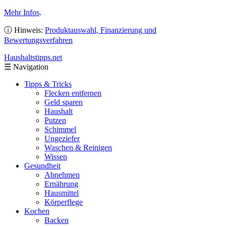
Mehr Infos
.
ⓘ Hinweis:
Produktauswahl, Finanzierung und
Bewertungsverfahren
Haushaltstipps
.net
☰
Navigation
Tipps & Tricks
Flecken entfernen
Geld sparen
Haushalt
Putzen
Schimmel
Ungeziefer
Waschen & Reinigen
Wissen
Gesundheit
Abnehmen
Ernährung
Hausmittel
Körperflege
Kochen
Backen