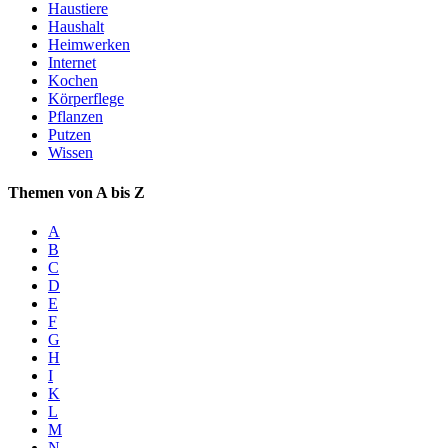
Haustiere
Haushalt
Heimwerken
Internet
Kochen
Körperflege
Pflanzen
Putzen
Wissen
Themen von A bis Z
A
B
C
D
E
F
G
H
I
K
L
M
N