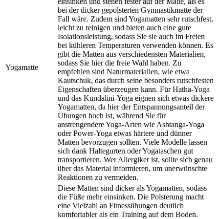
einsinken und stehen fester auf der Matte, als es
bei der dicker gepolsterten Gymnastikmatte der
Fall wäre. Zudem sind Yogamatten sehr rutschfest,
leicht zu reinigen und bieten auch eine gute
Isolationsleistung, sodass Sie sie auch im Freien
bei kühleren Temperaturen verwenden können. Es
gibt die Matten aus verschiedensten Materialien,
sodass Sie hier die freie Wahl haben. Zu
Yogamatte
empfehlen sind Naturmaterialien, wie etwa
Kautschuk, das durch seine besonders rutschfesten
Eigenschaften überzeugen kann. Für Hatha-Yoga
und das Kundalini-Yoga eignen sich etwas dickere
Yogamatten, da hier der Entspannungsanteil der
Übungen hoch ist, während Sie für
anstrengendere Yoga-Arten wie Ashtanga-Yoga
oder Power-Yoga etwas härtere und dünner
Matten bevorzugen sollten. Viele Modelle lassen
sich dank Haltegurten oder Yogataschen gut
transportieren. Wer Allergiker ist, sollte sich genau
über das Material informieren, um unerwünschte
Reaktionen zu vermeiden.
Diese Matten sind dicker als Yogamatten, sodass
die Füße mehr einsinken. Die Polsterung macht
eine Vielzahl an Fitnessübungen deutlich
komfortabler als ein Training auf dem Boden.