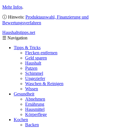
Mehr Infos
.
ⓘ Hinweis:
Produktauswahl, Finanzierung und
Bewertungsverfahren
Haushaltstipps
.net
☰
Navigation
Tipps & Tricks
Flecken entfernen
Geld sparen
Haushalt
Putzen
Schimmel
Ungeziefer
Waschen & Reinigen
Wissen
Gesundheit
Abnehmen
Ernährung
Hausmittel
Körperflege
Kochen
Backen