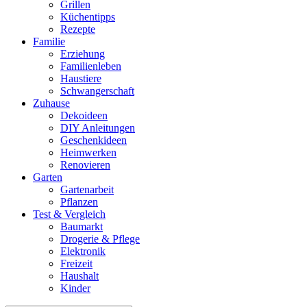
Grillen
Küchentipps
Rezepte
Familie
Erziehung
Familienleben
Haustiere
Schwangerschaft
Zuhause
Dekoideen
DIY Anleitungen
Geschenkideen
Heimwerken
Renovieren
Garten
Gartenarbeit
Pflanzen
Test & Vergleich
Baumarkt
Drogerie & Pflege
Elektronik
Freizeit
Haushalt
Kinder