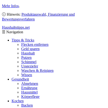
Mehr Infos
.
ⓘ Hinweis:
Produktauswahl, Finanzierung und
Bewertungsverfahren
Haushaltstipps
.net
☰
Navigation
Tipps & Tricks
Flecken entfernen
Geld sparen
Haushalt
Putzen
Schimmel
Ungeziefer
Waschen & Reinigen
Wissen
Gesundheit
Abnehmen
Ernährung
Hausmittel
Körperflege
Kochen
Backen