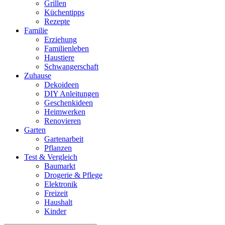
Grillen
Küchentipps
Rezepte
Familie
Erziehung
Familienleben
Haustiere
Schwangerschaft
Zuhause
Dekoideen
DIY Anleitungen
Geschenkideen
Heimwerken
Renovieren
Garten
Gartenarbeit
Pflanzen
Test & Vergleich
Baumarkt
Drogerie & Pflege
Elektronik
Freizeit
Haushalt
Kinder