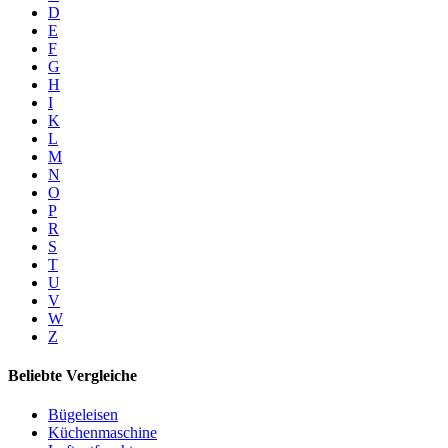
D
E
F
G
H
I
K
L
M
N
O
P
R
S
T
U
V
W
Z
Beliebte Vergleiche
Bügeleisen
Küchenmaschine