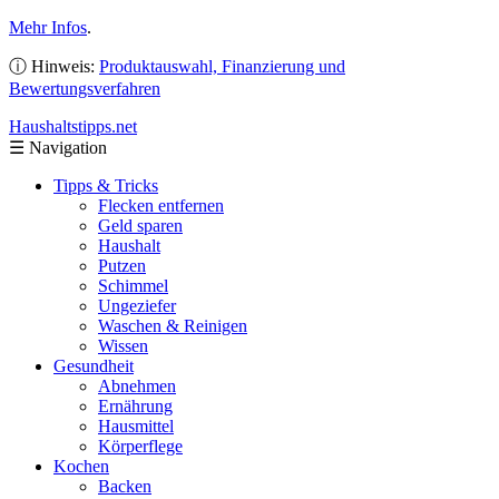
Mehr Infos
.
ⓘ Hinweis:
Produktauswahl, Finanzierung und
Bewertungsverfahren
Haushaltstipps
.net
☰
Navigation
Tipps & Tricks
Flecken entfernen
Geld sparen
Haushalt
Putzen
Schimmel
Ungeziefer
Waschen & Reinigen
Wissen
Gesundheit
Abnehmen
Ernährung
Hausmittel
Körperflege
Kochen
Backen