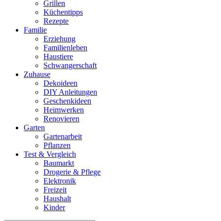
Grillen
Küchentipps
Rezepte
Familie
Erziehung
Familienleben
Haustiere
Schwangerschaft
Zuhause
Dekoideen
DIY Anleitungen
Geschenkideen
Heimwerken
Renovieren
Garten
Gartenarbeit
Pflanzen
Test & Vergleich
Baumarkt
Drogerie & Pflege
Elektronik
Freizeit
Haushalt
Kinder