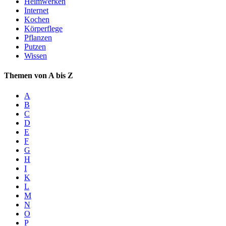
Heimwerken
Internet
Kochen
Körperflege
Pflanzen
Putzen
Wissen
Themen von A bis Z
A
B
C
D
E
F
G
H
I
K
L
M
N
O
P