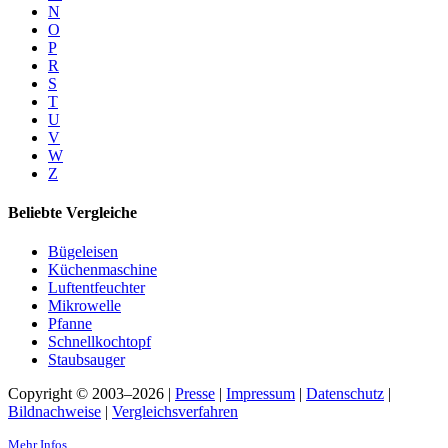
N
O
P
R
S
T
U
V
W
Z
Beliebte Vergleiche
Bügeleisen
Küchenmaschine
Luftentfeuchter
Mikrowelle
Pfanne
Schnellkochtopf
Staubsauger
Copyright © 2003–2026 |
Presse
|
Impressum
|
Datenschutz
|
Bildnachweise
|
Vergleichsverfahren
Mehr Infos