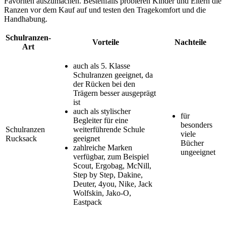
Favoriten auszumachen. Bestenfalls probieren Kinder und Eltern die
Ranzen vor dem Kauf auf und testen den Tragekomfort und die
Handhabung.
Schulranzen-
Vorteile
Nachteile
Art
auch als 5. Klasse
Schulranzen geeignet, da
der Rücken bei den
Trägern besser ausgeprägt
ist
auch als stylischer
für
Begleiter für eine
besonders
Schulranzen
weiterführende Schule
viele
Rucksack
geeignet
Bücher
zahlreiche Marken
ungeeignet
verfügbar, zum Beispiel
Scout, Ergobag, McNill,
Step by Step, Dakine,
Deuter, 4you, Nike, Jack
Wolfskin, Jako-O,
Eastpack