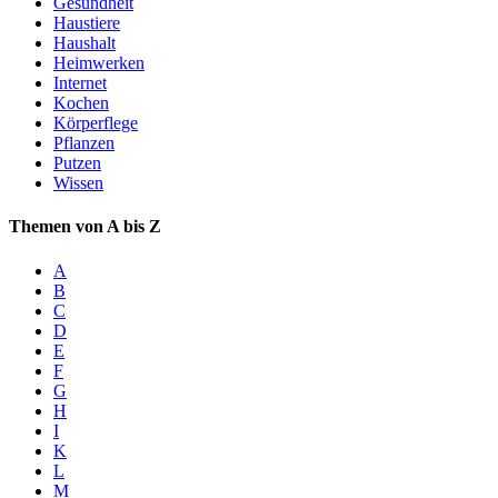
Gesundheit
Haustiere
Haushalt
Heimwerken
Internet
Kochen
Körperflege
Pflanzen
Putzen
Wissen
Themen von A bis Z
A
B
C
D
E
F
G
H
I
K
L
M