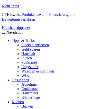
Mehr Infos
.
ⓘ Hinweis:
Produktauswahl, Finanzierung und
Bewertungsverfahren
Haushaltstipps
.net
☰
Navigation
Tipps & Tricks
Flecken entfernen
Geld sparen
Haushalt
Putzen
Schimmel
Ungeziefer
Waschen & Reinigen
Wissen
Gesundheit
Abnehmen
Ernährung
Hausmittel
Körperflege
Kochen
Backen