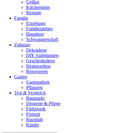
Grillen
Küchentipps
Rezepte
Familie
Erziehung
Familienleben
Haustiere
Schwangerschaft
Zuhause
Dekoideen
DIY Anleitungen
Geschenkideen
Heimwerken
Renovieren
Garten
Gartenarbeit
Pflanzen
Test & Vergleich
Baumarkt
Drogerie & Pflege
Elektronik
Freizeit
Haushalt
Kinder