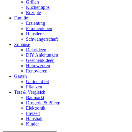
Grillen
Küchentipps
Rezepte
Familie
Erziehung
Familienleben
Haustiere
Schwangerschaft
Zuhause
Dekoideen
DIY Anleitungen
Geschenkideen
Heimwerken
Renovieren
Garten
Gartenarbeit
Pflanzen
Test & Vergleich
Baumarkt
Drogerie & Pflege
Elektronik
Freizeit
Haushalt
Kinder