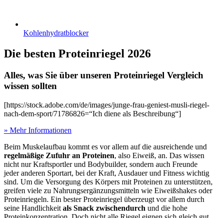
Kohlenhydratblocker
Die besten Proteinriegel 2026
Alles, was Sie über unseren Proteinriegel Vergleich
wissen sollten
[https://stock.adobe.com/de/images/junge-frau-geniest-musli-riegel-
nach-dem-sport/71786826=“Ich diene als Beschreibung“]
» Mehr Informationen
Beim Muskelaufbau kommt es vor allem auf die ausreichende und
regelmäßige Zufuhr an Proteinen
, also Eiweiß, an. Das wissen
nicht nur Kraftsportler und Bodybuilder, sondern auch Freunde
jeder anderen Sportart, bei der Kraft, Ausdauer und Fitness wichtig
sind. Um die Versorgung des Körpers mit Proteinen zu unterstützen,
greifen viele zu Nahrungsergänzungsmitteln wie Eiweißshakes oder
Proteinriegeln. Ein bester Proteinriegel überzeugt vor allem durch
seine Handlichkeit
als Snack zwischendurch
und die hohe
Proteinkonzentration. Doch nicht alle Riegel eignen sich gleich gut