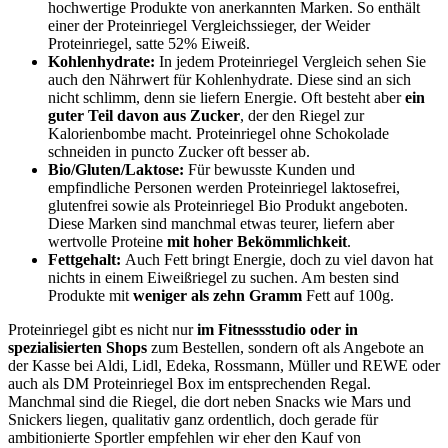
hochwertige Produkte von anerkannten Marken. So enthält
einer der Proteinriegel Vergleichssieger, der Weider
Proteinriegel, satte 52% Eiweiß.
Kohlenhydrate:
In jedem Proteinriegel Vergleich sehen Sie
auch den Nährwert für Kohlenhydrate. Diese sind an sich
nicht schlimm, denn sie liefern Energie. Oft besteht aber
ein
guter Teil davon aus Zucker
, der den Riegel zur
Kalorienbombe macht. Proteinriegel ohne Schokolade
schneiden in puncto Zucker oft besser ab.
Bio/Gluten/Laktose:
Für bewusste Kunden und
empfindliche Personen werden Proteinriegel laktosefrei,
glutenfrei sowie als Proteinriegel Bio Produkt angeboten.
Diese Marken sind manchmal etwas teurer, liefern aber
wertvolle Proteine
mit hoher Bekömmlichkeit
.
Fettgehalt:
Auch Fett bringt Energie, doch zu viel davon hat
nichts in einem Eiweißriegel zu suchen. Am besten sind
Produkte mit
weniger als zehn Gramm
Fett auf 100g.
Proteinriegel gibt es nicht nur
im Fitnessstudio oder in
spezialisierten Shops
zum Bestellen, sondern oft als Angebote an
der Kasse bei Aldi, Lidl, Edeka, Rossmann, Müller und REWE oder
auch als DM Proteinriegel Box im entsprechenden Regal.
Manchmal sind die Riegel, die dort neben Snacks wie Mars und
Snickers liegen, qualitativ ganz ordentlich, doch gerade für
ambitionierte Sportler empfehlen wir eher den Kauf von