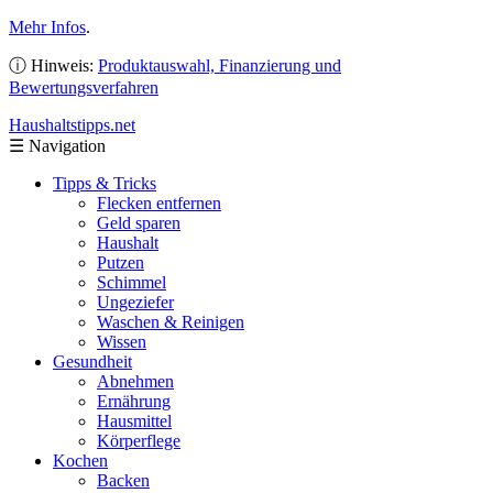
Mehr Infos
.
ⓘ Hinweis:
Produktauswahl, Finanzierung und
Bewertungsverfahren
Haushaltstipps
.net
☰
Navigation
Tipps & Tricks
Flecken entfernen
Geld sparen
Haushalt
Putzen
Schimmel
Ungeziefer
Waschen & Reinigen
Wissen
Gesundheit
Abnehmen
Ernährung
Hausmittel
Körperflege
Kochen
Backen