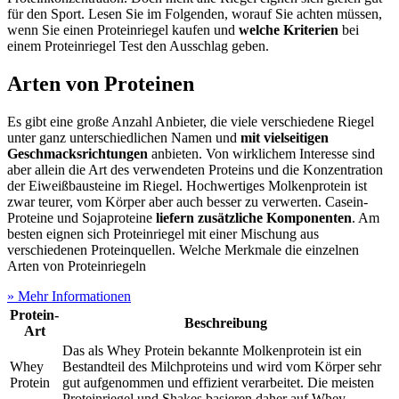
für den Sport. Lesen Sie im Folgenden, worauf Sie achten müssen,
wenn Sie einen Proteinriegel kaufen und
welche Kriterien
bei
einem Proteinriegel Test
den Ausschlag geben.
Arten von Proteinen
Es gibt eine große Anzahl Anbieter, die viele verschiedene Riegel
unter ganz unterschiedlichen Namen und
mit vielseitigen
Geschmacksrichtungen
anbieten. Von wirklichem Interesse sind
aber allein die Art des verwendeten Proteins und die Konzentration
der Eiweißbausteine im Riegel. Hochwertiges Molkenprotein ist
zwar teurer, vom Körper aber auch besser zu verwerten. Casein-
Proteine und Sojaproteine
liefern zusätzliche Komponenten
. Am
besten eignen sich Proteinriegel mit einer Mischung aus
verschiedenen Proteinquellen. Welche Merkmale die einzelnen
Arten von Proteinriegeln
» Mehr Informationen
Protein-
Beschreibung
Art
Das als Whey Protein bekannte Molkenprotein ist ein
Whey
Bestandteil des Milchproteins und wird vom Körper sehr
Protein
gut aufgenommen und effizient verarbeitet. Die meisten
Proteinriegel und Shakes basieren daher auf Whey.