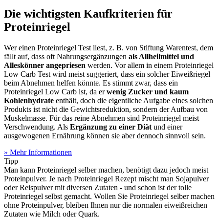
Die wichtigsten Kaufkriterien für
Proteinriegel
Wer einen Proteinriegel Test
liest, z. B. von Stiftung Warentest, dem
fällt auf, dass oft Nahrungsergänzungen
als Allheilmittel und
Alleskönner angepriesen
werden. Vor allem in einem Proteinriegel
Low Carb Test
wird meist suggeriert, dass ein solcher Eiweißriegel
beim Abnehmen helfen könnte. Es stimmt zwar, dass ein
Proteinriegel Low Carb ist, da er
wenig Zucker und kaum
Kohlenhydrate
enthält, doch die eigentliche Aufgabe eines solchen
Produkts ist nicht die Gewichtsreduktion, sondern der Aufbau von
Muskelmasse. Für das reine Abnehmen sind Proteinriegel meist
Verschwendung. Als
Ergänzung zu einer Diät
und einer
ausgewogenen Ernährung können sie aber dennoch sinnvoll sein.
» Mehr Informationen
Tipp
Man kann Proteinriegel selber machen, benötigt dazu jedoch meist
Proteinpulver. Je nach Proteinriegel Rezept mischt man Sojapulver
oder Reispulver mit diversen Zutaten - und schon ist der tolle
Proteinriegel selbst gemacht. Wollen Sie Proteinriegel selber machen
ohne Proteinpulver, bleiben Ihnen nur die normalen eiweißreichen
Zutaten wie Milch oder Quark.