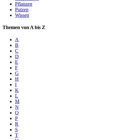
Pflanzen
Putzen
Wissen
Themen von A bis Z
A
B
C
D
E
F
G
H
I
K
L
M
N
O
P
R
S
T