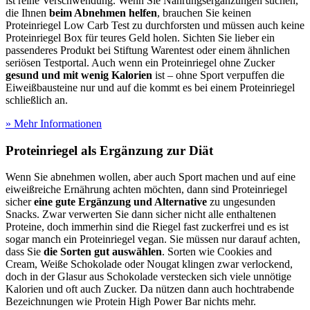
ist reine Verschwendung. Wenn Sie Nahrungsergänzungen suchen,
die Ihnen
beim Abnehmen helfen
, brauchen Sie keinen
Proteinriegel Low Carb Test
zu durchforsten und müssen auch keine
Proteinriegel Box für teures Geld holen. Sichten Sie lieber ein
passenderes Produkt bei Stiftung Warentest oder einem ähnlichen
seriösen Testportal. Auch wenn ein Proteinriegel ohne Zucker
gesund und mit wenig Kalorien
ist – ohne Sport verpuffen die
Eiweißbausteine nur und auf die kommt es bei einem Proteinriegel
schließlich an.
» Mehr Informationen
Proteinriegel als Ergänzung zur Diät
Wenn Sie abnehmen wollen, aber auch Sport machen und auf eine
eiweißreiche Ernährung achten möchten, dann sind Proteinriegel
sicher
eine gute Ergänzung und Alternative
zu ungesunden
Snacks. Zwar verwerten Sie dann sicher nicht alle enthaltenen
Proteine, doch immerhin sind die Riegel fast zuckerfrei und es ist
sogar manch ein Proteinriegel vegan. Sie müssen nur darauf achten,
dass Sie
die Sorten gut auswählen
. Sorten wie Cookies and
Cream, Weiße Schokolade oder Nougat klingen zwar verlockend,
doch in der Glasur aus Schokolade verstecken sich viele unnötige
Kalorien und oft auch Zucker. Da nützen dann auch hochtrabende
Bezeichnungen wie Protein High Power Bar nichts mehr.