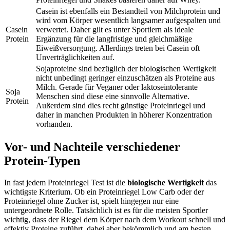
Casein ist ebenfalls ein Bestandteil von Milchprotein und
wird vom Körper wesentlich langsamer aufgespalten und
Casein
verwertet. Daher gilt es unter Sportlern als ideale
Protein
Ergänzung für die langfristige und gleichmäßige
Eiweißversorgung. Allerdings treten bei Casein oft
Unverträglichkeiten auf.
Sojaproteine sind bezüglich der biologischen Wertigkeit
nicht unbedingt geringer einzuschätzen als Proteine aus
Milch. Gerade für Veganer oder laktoseintolerante
Soja
Menschen sind diese eine sinnvolle Alternative.
Protein
Außerdem sind dies recht günstige Proteinriegel und
daher in manchen Produkten in höherer Konzentration
vorhanden.
Vor- und Nachteile verschiedener
Protein-Typen
In fast jedem Proteinriegel Test
ist die
biologische Wertigkeit
das
wichtigste Kriterium. Ob ein Proteinriegel Low Carb oder der
Proteinriegel ohne Zucker ist, spielt hingegen nur eine
untergeordnete Rolle. Tatsächlich ist es für die meisten Sportler
wichtig, dass der Riegel dem Körper nach dem Workout schnell und
effektiv Proteine zuführt, dabei aber bekömmlich und am besten