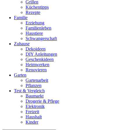
Grillen
Küchentipps
Rezepte
Familie
Erziehung
Familienleben
Haustiere
Schwangerschaft
Zuhause
Dekoideen
DIY Anleitungen
Geschenkideen
Heimwerken
Renovieren
Garten
Gartenarbeit
Pflanzen
Test & Vergleich
Baumarkt
Drogerie & Pflege
Elektronik
Freizeit
Haushalt
Kinder