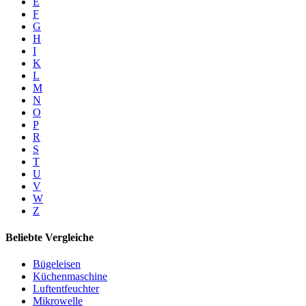
E
F
G
H
I
K
L
M
N
O
P
R
S
T
U
V
W
Z
Beliebte Vergleiche
Bügeleisen
Küchenmaschine
Luftentfeuchter
Mikrowelle