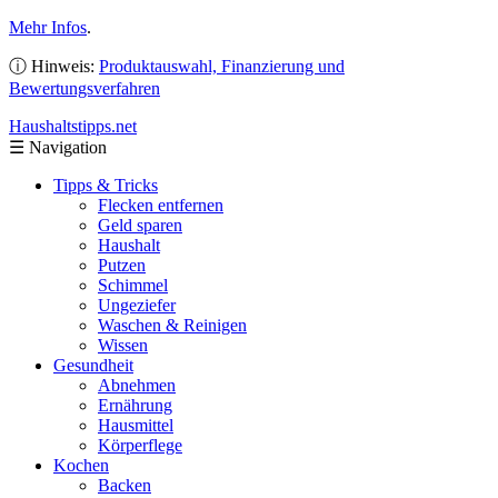
Mehr Infos
.
ⓘ Hinweis:
Produktauswahl, Finanzierung und
Bewertungsverfahren
Haushaltstipps
.net
☰
Navigation
Tipps & Tricks
Flecken entfernen
Geld sparen
Haushalt
Putzen
Schimmel
Ungeziefer
Waschen & Reinigen
Wissen
Gesundheit
Abnehmen
Ernährung
Hausmittel
Körperflege
Kochen
Backen