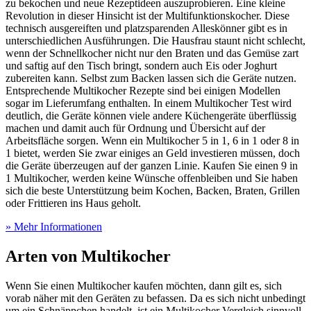
zu bekochen und neue Rezeptideen auszuprobieren. Eine kleine
Revolution in dieser Hinsicht ist der Multifunktionskocher. Diese
technisch ausgereiften und platzsparenden Alleskönner gibt es in
unterschiedlichen Ausführungen. Die Hausfrau staunt nicht schlecht,
wenn der Schnellkocher nicht nur den Braten und das Gemüse zart
und saftig auf den Tisch bringt, sondern auch Eis oder Joghurt
zubereiten kann. Selbst zum Backen lassen sich die Geräte nutzen.
Entsprechende Multikocher Rezepte sind bei einigen Modellen
sogar im Lieferumfang enthalten. In einem Multikocher Test
wird
deutlich, die Geräte können viele andere Küchengeräte überflüssig
machen und damit auch für Ordnung und Übersicht auf der
Arbeitsfläche sorgen. Wenn ein Multikocher 5 in 1, 6 in 1 oder 8 in
1 bietet, werden Sie zwar einiges an Geld investieren müssen, doch
die Geräte überzeugen auf der ganzen Linie. Kaufen Sie einen 9 in
1 Multikocher, werden keine Wünsche offenbleiben und Sie haben
sich die beste Unterstützung beim Kochen, Backen, Braten, Grillen
oder Frittieren ins Haus geholt.
» Mehr Informationen
Arten von Multikocher
Wenn Sie einen Multikocher kaufen möchten, dann gilt es, sich
vorab näher mit den Geräten zu befassen. Da es sich nicht unbedingt
um ein Schnäppchen handelt, ist ein Multikocher Vergleich sinnvoll.