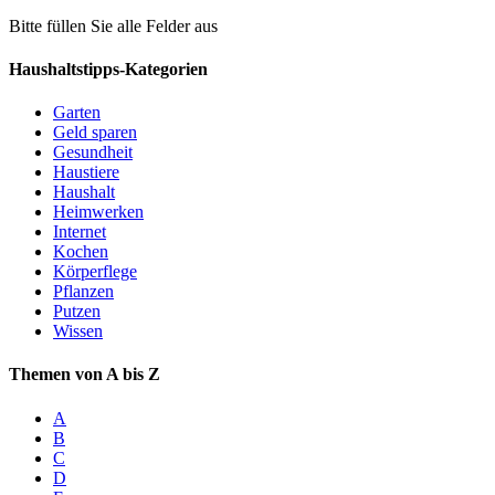
Bitte füllen Sie alle Felder aus
Haushaltstipps-Kategorien
Garten
Geld sparen
Gesundheit
Haustiere
Haushalt
Heimwerken
Internet
Kochen
Körperflege
Pflanzen
Putzen
Wissen
Themen von A bis Z
A
B
C
D