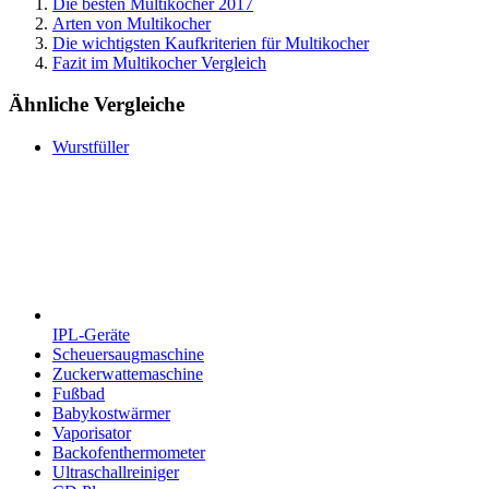
Die besten Multikocher 2017
Arten von Multikocher
Die wichtigsten Kaufkriterien für Multikocher
Fazit im Multikocher Vergleich
Ähnliche Vergleiche
Wurstfüller
IPL-Geräte
Scheuersaugmaschine
Zuckerwattemaschine
Fußbad
Babykostwärmer
Vaporisator
Backofenthermometer
Ultraschallreiniger