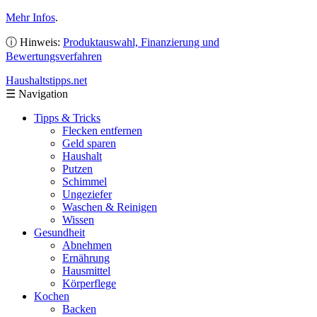
Mehr Infos
.
ⓘ Hinweis:
Produktauswahl, Finanzierung und
Bewertungsverfahren
Haushaltstipps
.net
☰
Navigation
Tipps & Tricks
Flecken entfernen
Geld sparen
Haushalt
Putzen
Schimmel
Ungeziefer
Waschen & Reinigen
Wissen
Gesundheit
Abnehmen
Ernährung
Hausmittel
Körperflege
Kochen
Backen