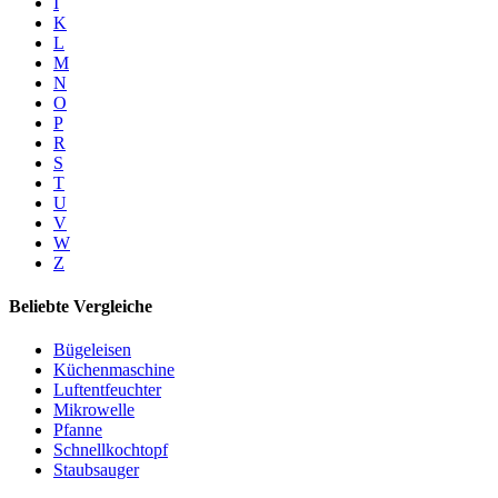
I
K
L
M
N
O
P
R
S
T
U
V
W
Z
Beliebte Vergleiche
Bügeleisen
Küchenmaschine
Luftentfeuchter
Mikrowelle
Pfanne
Schnellkochtopf
Staubsauger