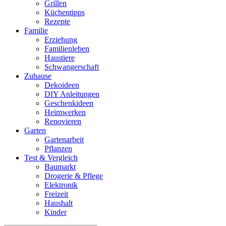
Grillen
Küchentipps
Rezepte
Familie
Erziehung
Familienleben
Haustiere
Schwangerschaft
Zuhause
Dekoideen
DIY Anleitungen
Geschenkideen
Heimwerken
Renovieren
Garten
Gartenarbeit
Pflanzen
Test & Vergleich
Baumarkt
Drogerie & Pflege
Elektronik
Freizeit
Haushalt
Kinder