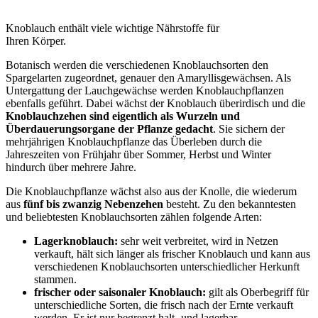
Knoblauch enthält viele wichtige Nährstoffe für
Ihren Körper.
Botanisch werden die verschiedenen Knoblauchsorten den
Spargelarten zugeordnet, genauer den Amaryllisgewächsen. Als
Untergattung der Lauchgewächse werden Knoblauchpflanzen
ebenfalls geführt. Dabei wächst der Knoblauch überirdisch und die
Knoblauchzehen sind eigentlich als Wurzeln und
Überdauerungsorgane der Pflanze gedacht
. Sie sichern der
mehrjährigen Knoblauchpflanze das Überleben durch die
Jahreszeiten von Frühjahr über Sommer, Herbst und Winter
hindurch über mehrere Jahre.
Die Knoblauchpflanze wächst also aus der Knolle, die wiederum
aus
fünf bis zwanzig Nebenzehen
besteht. Zu den bekanntesten
und beliebtesten Knoblauchsorten zählen folgende Arten:
Lagerknoblauch:
sehr weit verbreitet, wird in Netzen
verkauft, hält sich länger als frischer Knoblauch und kann aus
verschiedenen Knoblauchsorten unterschiedlicher Herkunft
stammen.
frischer oder saisonaler Knoblauch:
gilt als Oberbegriff für
unterschiedliche Sorten, die frisch nach der Ernte verkauft
werden. Er ist nur begrenzt halt- und lagerbar.