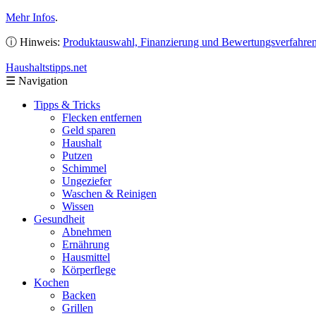
Mehr Infos
.
ⓘ Hinweis:
Produktauswahl, Finanzierung und Bewertungsverfahre
Haushaltstipps
.net
☰
Navigation
Tipps & Tricks
Flecken entfernen
Geld sparen
Haushalt
Putzen
Schimmel
Ungeziefer
Waschen & Reinigen
Wissen
Gesundheit
Abnehmen
Ernährung
Hausmittel
Körperflege
Kochen
Backen
Grillen