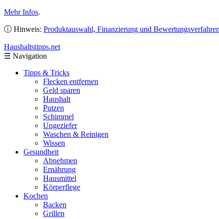
Mehr Infos
.
ⓘ Hinweis:
Produktauswahl, Finanzierung und Bewertungsverfahre
Haushaltstipps
.net
☰
Navigation
Tipps & Tricks
Flecken entfernen
Geld sparen
Haushalt
Putzen
Schimmel
Ungeziefer
Waschen & Reinigen
Wissen
Gesundheit
Abnehmen
Ernährung
Hausmittel
Körperflege
Kochen
Backen
Grillen