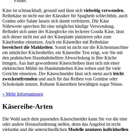
Fissler.
Käse ist schmackhaft, gesund und lässt sich
vielseitig verwenden
.
Reibekäse ist nicht nur der Klassiker für Spaghetti schlechthin, auch
Gratins oder Salate lassen sich damit verfeinern. Die Käse
Nährwerte sprechen für eine möglichst häufige Verwendung.
Befindet sich unter der Käseglocke ein leckerer Gouda Käse, lässt
sich dieser nicht nur auf der Käseplatte platzieren oder zum
Käsefondue einsetzen. Auch ein Käseteller mit Reibekäse
bereichert die Mahlzeiten
. Somit ist nicht nur die Küchenmaschine
ein nützlicher Küchenhelfer, ein Käsereibe Test
zeigt, wie Sie mit
den praktischen Haushaltshelfern Abwechslung in Ihre Küche
bringen. Aus hart gewordenen Käsescheiben lässt sich mit einer
elektrischen Mühle im Handumdrehen Käse reiben und für viele
Gerichte einsetzen. Der Käseschneider lässt sich meist auch
leicht
zweckentfremden
und auch für das Reiben von Gemüse oder
Schokolade nutzen. Robuste Käsereiben bewältigen sogar Nüsse.
» Mehr Informationen
Käsereibe-Arten
Die Wahl nach dem passenden Käseschneider kann Sie vor die eine
oder andere Herausforderung stellen, denn das Angebot ist recht
vielseitig und die unterschiedlichen
Modelle genügen individuellen