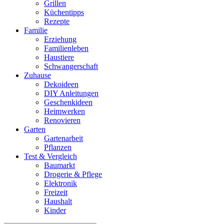
Grillen
Küchentipps
Rezepte
Familie
Erziehung
Familienleben
Haustiere
Schwangerschaft
Zuhause
Dekoideen
DIY Anleitungen
Geschenkideen
Heimwerken
Renovieren
Garten
Gartenarbeit
Pflanzen
Test & Vergleich
Baumarkt
Drogerie & Pflege
Elektronik
Freizeit
Haushalt
Kinder