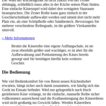
Die Wahl der Küchengeräte ist nicht zuletzt von der Größe
abhängig, schließlich muss alles in der Küche seinen Platz finden.
Eine einfache Käseraspel wird dabei den wenigsten Stauraum
beanspruchen. Die Zester Reibe kann ganz einfach in der
Geschirrschublade aufbewahrt werden und nimmt dort nicht mehr
Platz ein, als eine Schöpfkelle oder Salatbesteck. Bevorzugen Sie
mehrere verschiedene Reibegrade, ist die größere Vierkantreibe
sinnvoll.
» Mehr Informationen
Besitzt die Käsereibe eine eigene Auffangschale, ist sie
zwar ebenfalls größer und wuchtiger, es ist aber für die
Aufbewahrung und Portionierung des Käses bereits
gesorgt und Sie benötigen hierfür kein weiteres
Geschirr.
Die Bedienung
Wie viel Bedienkomfort Sie von Ihrem neuen Küchenhobel
erwarten, hängt sicher auch damit zusammen, wie häufig sich das
Gerät im Einsatz befindet. Wird nur gelegentlich nach frisch
geriebenem Käse verlangt, ist die einfache, manuelle Reibe sicher
vollkommen ausreichend und die Kraftanstrengung des Käsereibens
wird nicht großartig ins Gewicht fallen. Werden Käsereiben