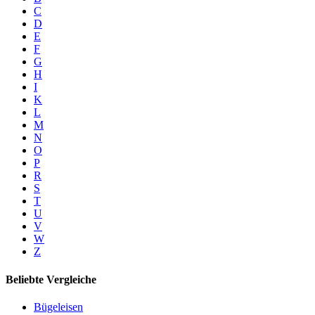
C
D
E
F
G
H
I
K
L
M
N
O
P
R
S
T
U
V
W
Z
Beliebte Vergleiche
Bügeleisen