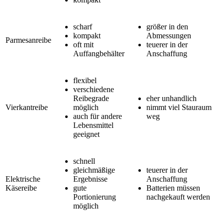
scharf
größer in den
kompakt
Abmessungen
Parmesanreibe
oft mit
teuerer in der
Auffangbehälter
Anschaffung
flexibel
verschiedene
Reibegrade
eher unhandlich
Vierkantreibe
möglich
nimmt viel Stauraum
auch für andere
weg
Lebensmittel
geeignet
schnell
gleichmäßige
teuerer in der
Elektrische
Ergebnisse
Anschaffung
Käsereibe
gute
Batterien müssen
Portionierung
nachgekauft werden
möglich