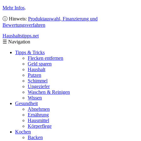
Mehr Infos
.
ⓘ Hinweis:
Produktauswahl, Finanzierung und
Bewertungsverfahren
Haushaltstipps
.net
☰
Navigation
Tipps & Tricks
Flecken entfernen
Geld sparen
Haushalt
Putzen
Schimmel
Ungeziefer
Waschen & Reinigen
Wissen
Gesundheit
Abnehmen
Ernährung
Hausmittel
Körperflege
Kochen
Backen