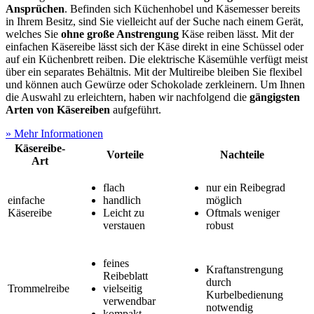
Ansprüchen
. Befinden sich Küchenhobel und Käsemesser bereits
in Ihrem Besitz, sind Sie vielleicht auf der Suche nach einem Gerät,
welches Sie
ohne große Anstrengung
Käse reiben lässt. Mit der
einfachen Käsereibe lässt sich der Käse direkt in eine Schüssel oder
auf ein Küchenbrett reiben. Die elektrische Käsemühle verfügt meist
über ein separates Behältnis. Mit der Multireibe bleiben Sie flexibel
und können auch Gewürze oder Schokolade zerkleinern. Um Ihnen
die Auswahl zu erleichtern, haben wir nachfolgend die
gängigsten
Arten von Käsereiben
aufgeführt.
» Mehr Informationen
Käsereibe-
Vorteile
Nachteile
Art
flach
nur ein Reibegrad
einfache
handlich
möglich
Käsereibe
Leicht zu
Oftmals weniger
verstauen
robust
feines
Kraftanstrengung
Reibeblatt
durch
Trommelreibe
vielseitig
Kurbelbedienung
verwendbar
notwendig
kompakt