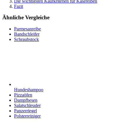
Die wichtigsten Kaufkriterien für Käsereiben
Fazit
Ähnliche Vergleiche
Parmesanreibe
Bandschleifer
Schraubstock
Hundeshampoo
Pizzaöfen
Dampfbesen
Salatschleuder
Panzerriegel
Polsterreiniger