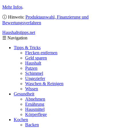
Mehr Infos
.
ⓘ Hinweis:
Produktauswahl, Finanzierung und
Bewertungsverfahren
Haushaltstipps
.net
☰
Navigation
Tipps & Tricks
Flecken entfernen
Geld sparen
Haushalt
Putzen
Schimmel
Ungeziefer
Waschen & Reinigen
Wissen
Gesundheit
Abnehmen
Ernährung
Hausmittel
Körperflege
Kochen
Backen