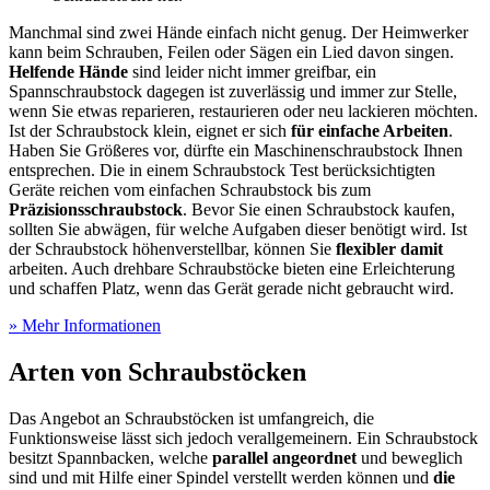
Manchmal sind zwei Hände einfach nicht genug. Der Heimwerker
kann beim Schrauben, Feilen oder Sägen ein Lied davon singen.
Helfende Hände
sind leider nicht immer greifbar, ein
Spannschraubstock dagegen ist zuverlässig und immer zur Stelle,
wenn Sie etwas reparieren, restaurieren oder neu lackieren möchten.
Ist der Schraubstock klein, eignet er sich
für einfache Arbeiten
.
Haben Sie Größeres vor, dürfte ein Maschinenschraubstock Ihnen
entsprechen. Die in einem Schraubstock Test
berücksichtigten
Geräte reichen vom einfachen Schraubstock bis zum
Präzisionsschraubstock
. Bevor Sie einen Schraubstock kaufen,
sollten Sie abwägen, für welche Aufgaben dieser benötigt wird. Ist
der Schraubstock höhenverstellbar, können Sie
flexibler damit
arbeiten. Auch drehbare Schraubstöcke bieten eine Erleichterung
und schaffen Platz, wenn das Gerät gerade nicht gebraucht wird.
» Mehr Informationen
Arten von Schraubstöcken
Das Angebot an Schraubstöcken ist umfangreich, die
Funktionsweise lässt sich jedoch verallgemeinern. Ein Schraubstock
besitzt Spannbacken, welche
parallel angeordnet
und beweglich
sind und mit Hilfe einer Spindel verstellt werden können und
die