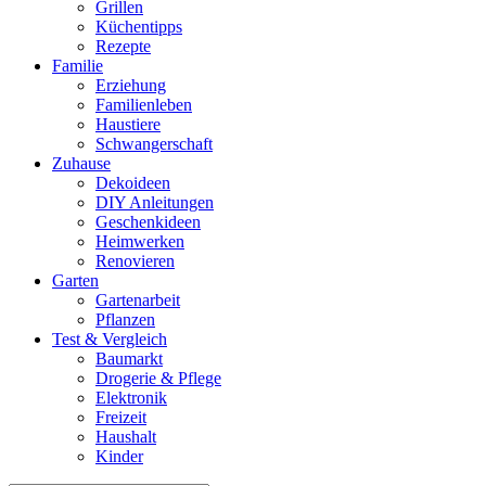
Grillen
Küchentipps
Rezepte
Familie
Erziehung
Familienleben
Haustiere
Schwangerschaft
Zuhause
Dekoideen
DIY Anleitungen
Geschenkideen
Heimwerken
Renovieren
Garten
Gartenarbeit
Pflanzen
Test & Vergleich
Baumarkt
Drogerie & Pflege
Elektronik
Freizeit
Haushalt
Kinder