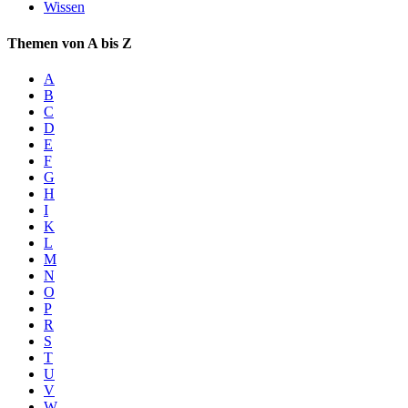
Wissen
Themen von A bis Z
A
B
C
D
E
F
G
H
I
K
L
M
N
O
P
R
S
T
U
V
W