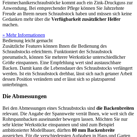
Feinmechanikerschraubstöcke kommt auch ein Zink-Druckguss zur
Anwendung. Bei entsprechender Pflege können Sie Jahrzehnte
Freude an Ihrem neuen Schraubstock haben und müssen sich keine
Gedanken mehr über die
Verfügbarkeit zusätzlicher Helfer
machen.
» Mehr Informationen
Bedienung leicht gemacht
Zusätzliche Features können Ihnen die Bedienung des
Schraubstocks erleichtern. Funktioniert der Schraubstock
pneumatisch, können Sie mehrere Werkstücke unterschiedlicher
Größe einspannen. Eine Empfehlung wert sind austauschbare
Backen. Damit kann die Lebensdauer des Schraubstocks verlängert
werden. Ist ein Schraubstock drehbar, lässt sich nach getaner Arbeit
dessen Position verändern und er lässt sich so platzsparend
unterbringen.
Die Abmessungen
Bei den Abmessungen eines Schraubstocks sind
die Backenbreiten
relevant. Die Angabe der Spannweite verrät Ihnen, wie weit sich die
Rohrspannbacken auseinander bewegen lassen. Möchten Sie nur
sehr kleine Werkstücke einspannen und sind zum Beispiel
ambitionierter Modellbauer, dürften
80 mm Backenbreite
ausreichen. Für die verschiedensten Aufgaben in Haus und Garten