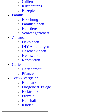
Grillen
Küchentipps
Rezepte
Familie
Erziehung
Familienleben
Haustiere
Schwangerschaft
Zuhause
Dekoideen
DIY Anleitungen
Geschenkideen
Heimwerken
Renovieren
Garten
Gartenarbeit
Pflanzen
Test & Vergleich
Baumarkt
Drogerie & Pflege
Elektronik
Freizeit
Haushalt
Kinder