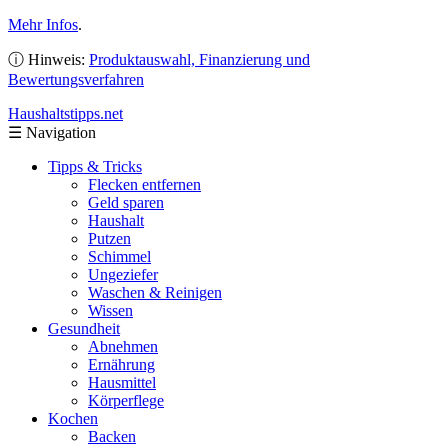
Mehr Infos
.
ⓘ Hinweis:
Produktauswahl, Finanzierung und
Bewertungsverfahren
Haushaltstipps
.net
☰
Navigation
Tipps & Tricks
Flecken entfernen
Geld sparen
Haushalt
Putzen
Schimmel
Ungeziefer
Waschen & Reinigen
Wissen
Gesundheit
Abnehmen
Ernährung
Hausmittel
Körperflege
Kochen
Backen