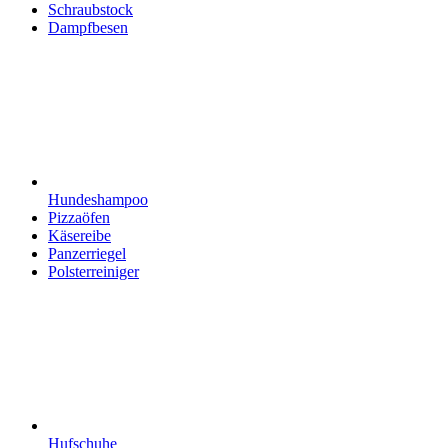
Schraubstock
Dampfbesen
Hundeshampoo
Pizzaöfen
Käsereibe
Panzerriegel
Polsterreiniger
Hufschuhe