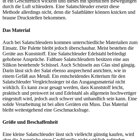
in ein Geschirrtuch wickeln und dieses mit sportlichen Bewegungen
durch die Luft schleudern. Eine Salatschleuder ersetzt diese
Methode allerdings nicht, denn die Salatblätter können knicken und
braune Druckstellen bekommen.
Das Material
Auch bei Salatschleudern kommen unterschiedliche Materialien zum
Einsatz. Die Palette bleibt jedoch überschaubar. Meist bestehen die
Geräte aus Kunststoff. Eine Salatschleuder Edelstahl befriedigt
gehobene Ansprüche. Faltbare Salatschleudern besitzen eine aus
Silikon bestehende Schüssel. Auch Schüsseln aus Glas sind gängig.
Darin lässt sich der Salat ebenso ansprechend anrichten, wie in
einem Gefäß aus Metall. Ein entscheidendes Kriterium für den
Salatschleuder Vergleichssieger ist das Ausgangsmaterial nicht
wirklich. Es kann zwar gesagt werden, dass Kunststoff leicht,
praktisch und preiswert ist und Edelstahl als allgemein hochwertiger
eingestuft wird, jedoch auch schwer und unhandlich sein kann. Eine
solide Verarbeitung ist bei allen Geräten ein Muss. Das Material
bleibt weitestgehend eine Geschmacksfrage.
Größe und Beschaffenheit
Eine kleine Salatschleuder lässt sich vielleicht günstig kaufen, wird
aber die Ansprüche einer Großfamilie nicht wirklich zufrieden