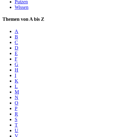
Putzen
Wissen
Themen von A bis Z
A
B
C
D
E
F
G
H
I
K
L
M
N
O
P
R
S
T
U
V