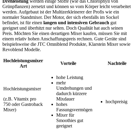
Drehleistung
werden einige Stoffe (wie das Chlorophyll von
Grünpflanzen) zersetzt und können so vom Körper leicht verarbeitet
werden. Aufgebaut ist der Multizerkleinerer der Profis wie ein
normaler Standmixer. Der Motor, der sich ebenfalls im Sockel
befindet, ist für einen
langen und intensiven Gebrauch
gut
geeignet und überhitzt nur selten. Doch Qualität hat auch seinen
Preis. Möchten Sie einen derartigen Mixer kaufen, müssen Sie mit
einem relativ hohen Anschaffungspreis rechnen. Gute Geräte sind
beispielsweise die JTC Omniblend Produkte, Klarstein Mixer sowie
Revoblend Modelle.
Hochleistungsmixer
Vorteile
Nachteile
Art
hohe Leistung
mehr
Umdrehungen und
Hochleistungsmixer
dadurch kürzere
(z.B. Vitamix pro
Mixdauer
hochpreisig
750 oder Gastroback
hohes
Mixer)
Fassungsvermögen
Mixer für
Smoothies gut
geeignet