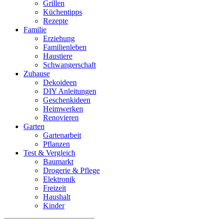
Grillen
Küchentipps
Rezepte
Familie
Erziehung
Familienleben
Haustiere
Schwangerschaft
Zuhause
Dekoideen
DIY Anleitungen
Geschenkideen
Heimwerken
Renovieren
Garten
Gartenarbeit
Pflanzen
Test & Vergleich
Baumarkt
Drogerie & Pflege
Elektronik
Freizeit
Haushalt
Kinder