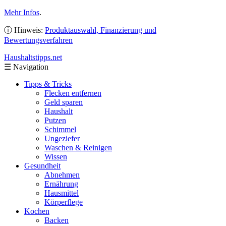
Mehr Infos
.
ⓘ Hinweis:
Produktauswahl, Finanzierung und
Bewertungsverfahren
Haushaltstipps
.net
☰
Navigation
Tipps & Tricks
Flecken entfernen
Geld sparen
Haushalt
Putzen
Schimmel
Ungeziefer
Waschen & Reinigen
Wissen
Gesundheit
Abnehmen
Ernährung
Hausmittel
Körperflege
Kochen
Backen