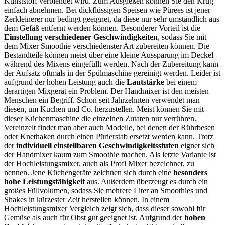
Kunststoff verblendet wird. Zum Ausgießen können Sie den Krug
einfach abnehmen. Bei dickflüssigen Speisen wie Pürees ist jener
Zerkleinerer nur bedingt geeignet, da diese nur sehr umständlich aus
dem Gefäß entfernt werden können. Besonderer Vorteil ist die
Einstellung verschiedener Geschwindigkeiten
, sodass Sie mit
dem Mixer Smoothie verschiedenster Art zubereiten können. Die
Bestandteile können meist über eine kleine Aussparung im Deckel
während des Mixens eingefüllt werden. Nach der Zubereitung kann
der Aufsatz oftmals in der Spülmaschine gereinigt werden. Leider ist
aufgrund der hohen Leistung auch die
Lautstärke
bei einem
derartigen Mixgerät ein Problem. Der Handmixer ist den meisten
Menschen ein Begriff. Schon seit Jahrzehnten verwendet man
diesen, um Kuchen und Co. herzustellen. Meist können Sie mit
dieser Küchenmaschine die einzelnen Zutaten nur verrühren.
Vereinzelt findet man aber auch Modelle, bei denen der Rührbesen
oder Knethaken durch einen Pürierstab ersetzt werden kann. Trotz
der
individuell einstellbaren Geschwindigkeitsstufen
eignet sich
der Handmixer kaum zum Smoothie machen. Als letzte Variante ist
der Hochleistungsmixer, auch als Profi Mixer bezeichnet, zu
nennen. Jene Küchengeräte zeichnen sich durch eine
besonders
hohe Leistungsfähigkeit
aus. Außerdem überzeugt es durch ein
großes Füllvolumen, sodass Sie mehrere Liter an Smoothies und
Shakes in kürzester Zeit herstellen können. In einem
Hochleistungsmixer Vergleich zeigt sich, dass dieser sowohl für
Gemüse als auch für Obst gut geeignet ist. Aufgrund der
hohen