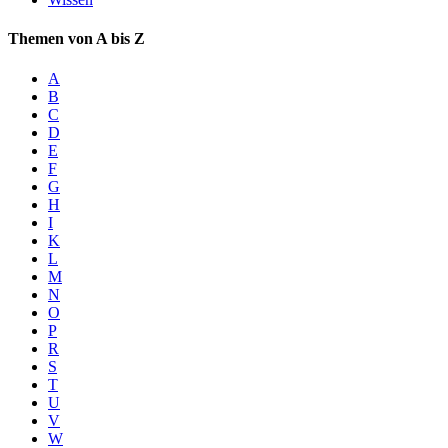
Themen von A bis Z
A
B
C
D
E
F
G
H
I
K
L
M
N
O
P
R
S
T
U
V
W