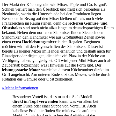
Der Markt der Küchengeräte wie Mixer, Töpfe und Co. ist groß.
Schnell verliert man den Überblick und fragt sich besonders als
Neukunde, worin die Unterschiede bei den Produkten liegen.
Besonders in Bezug auf den Mixer bleiben oftmals noch viele
Fragezeichen im Raum stehen, denn die
leckeren Gemüse- und
Obstshakes
sind noch nicht allzu lange im deutschsprachigen Raum
bekannt. Neben dem normalen Stabmixer finden Sie auch den
Standmixer, den Handmixer wie aus Großmutters Zeiten sowie
einen
extra Hochleistungsmixer i
n den Regalen. Beginnen
möchten wir mit den Eigenschaften des Stabmixers. Dieser ist
bereits als kleiner Mixer im Handel erhältlich und deshalb auch für
Einsteiger oder diejenigen, die nicht viel Platz in der Küche zur
Verfügung haben, gut geeignet. Oft wird jener Mini Mixer auch als
Zauberstab bezeichnet, was Hinweise auf die Form gibt. Der
leistungsstarke Motor
wurde bei diesem Küchenmixer direkt im
Griff angebracht. Am unteren Ende sitzt das Messer, welche durch
Rotation das Gemüse oder Obst zerkleinert.
» Mehr Informationen
Besonderer Vorteil ist, dass man das Stab Modell
direkt im Topf verwenden
kann, was vor allem bei
einem Püree oder einer Suppe von Vorteil ist. Auch
kabellose Produkte finden Sie mittlerweile auf dem
Markt. Durch das Austauschen der Aufsätze ist das