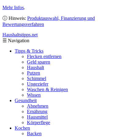
Mehr Infos
.
ⓘ Hinweis:
Produktauswahl, Finanzierung und
Bewertungsverfahren
Haushaltstipps
.net
☰
Navigation
Tipps & Tricks
Flecken entfernen
Geld sparen
Haushalt
Putzen
Schimmel
Ungeziefer
Waschen & Reinigen
Wissen
Gesundheit
Abnehmen
Ernährung
Hausmittel
Körperflege
Kochen
Backen