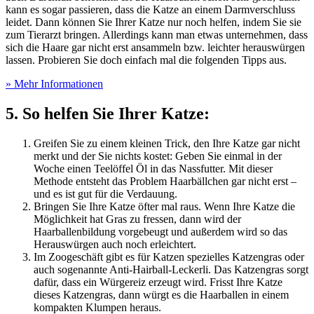
kann es sogar passieren, dass die Katze an einem Darmverschluss
leidet. Dann können Sie Ihrer Katze nur noch helfen, indem Sie sie
zum Tierarzt bringen. Allerdings kann man etwas unternehmen, dass
sich die Haare gar nicht erst ansammeln bzw. leichter herauswürgen
lassen. Probieren Sie doch einfach mal die folgenden Tipps aus.
» Mehr Informationen
5. So helfen Sie Ihrer Katze:
Greifen Sie zu einem kleinen Trick, den Ihre Katze gar nicht
merkt und der Sie nichts kostet: Geben Sie einmal in der
Woche einen Teelöffel Öl in das Nassfutter. Mit dieser
Methode entsteht das Problem Haarbällchen gar nicht erst –
und es ist gut für die Verdauung.
Bringen Sie Ihre Katze öfter mal raus. Wenn Ihre Katze die
Möglichkeit hat Gras zu fressen, dann wird der
Haarballenbildung vorgebeugt und außerdem wird so das
Herauswürgen auch noch erleichtert.
Im Zoogeschäft gibt es für Katzen spezielles Katzengras oder
auch sogenannte Anti-Hairball-Leckerli. Das Katzengras sorgt
dafür, dass ein Würgereiz erzeugt wird. Frisst Ihre Katze
dieses Katzengras, dann würgt es die Haarballen in einem
kompakten Klumpen heraus.