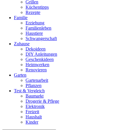
Grillen
Küchentipps
Rezepte
Familie
Erziehung
Familienleben
Haustiere
Schwangerschaft
Zuhause
Dekoideen
DIY Anleitungen
Geschenkideen
Heimwerken
Renovieren
Garten
Gartenarbeit
Pflanzen
Test & Vergleich
Baumarkt
Drogerie & Pflege
Elektronik
Freizeit
Haushalt
Kinder