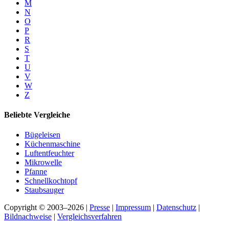
M
N
O
P
R
S
T
U
V
W
Z
Beliebte Vergleiche
Bügeleisen
Küchenmaschine
Luftentfeuchter
Mikrowelle
Pfanne
Schnellkochtopf
Staubsauger
Copyright © 2003–2026 |
Presse
|
Impressum
|
Datenschutz
|
Bildnachweise
|
Vergleichsverfahren