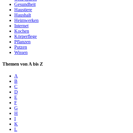
Gesundheit
Haustiere
Haushalt
Heimwerken
Internet
Kochen
Körperflege
Pflanzen
Putzen
Wissen
Themen von A bis Z
A
B
C
D
E
F
G
H
I
K
L