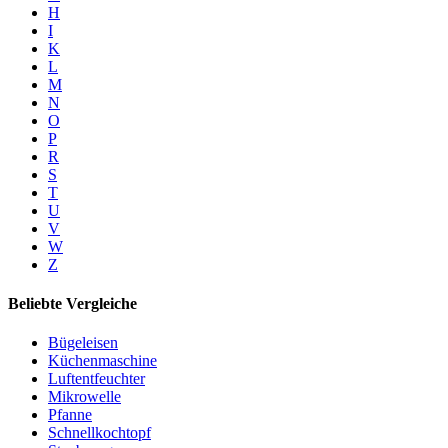
H
I
K
L
M
N
O
P
R
S
T
U
V
W
Z
Beliebte Vergleiche
Bügeleisen
Küchenmaschine
Luftentfeuchter
Mikrowelle
Pfanne
Schnellkochtopf