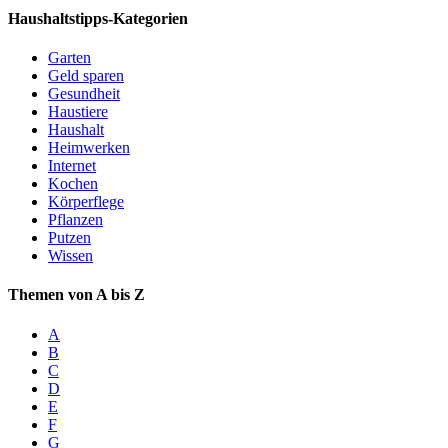
Haushaltstipps-Kategorien
Garten
Geld sparen
Gesundheit
Haustiere
Haushalt
Heimwerken
Internet
Kochen
Körperflege
Pflanzen
Putzen
Wissen
Themen von A bis Z
A
B
C
D
E
F
G