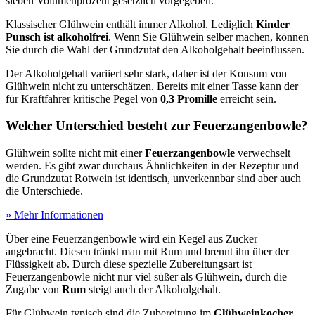
sieben Volumenprozent gesetzlich vorgegeben.
Klassischer Glühwein enthält immer Alkohol. Lediglich
Kinder
Punsch ist alkoholfrei
. Wenn Sie Glühwein selber machen, können
Sie durch die Wahl der Grundzutat den Alkoholgehalt beeinflussen.
Der Alkoholgehalt variiert sehr stark, daher ist der Konsum von
Glühwein nicht zu unterschätzen. Bereits mit einer Tasse kann der
für Kraftfahrer kritische Pegel von
0,3 Promille
erreicht sein.
Welcher Unterschied besteht zur Feuerzangenbowle?
Glühwein sollte nicht mit einer
Feuerzangenbowle
verwechselt
werden. Es gibt zwar durchaus Ähnlichkeiten in der Rezeptur und
die Grundzutat Rotwein ist identisch, unverkennbar sind aber auch
die Unterschiede.
» Mehr Informationen
Über eine Feuerzangenbowle wird ein Kegel aus Zucker
angebracht. Diesen tränkt man mit Rum und brennt ihn über der
Flüssigkeit ab. Durch diese spezielle Zubereitungsart ist
Feuerzangenbowle nicht nur viel süßer als Glühwein, durch die
Zugabe von
Rum
steigt auch der Alkoholgehalt.
Für Glühwein typisch sind die Zubereitung im
Glühweinkocher