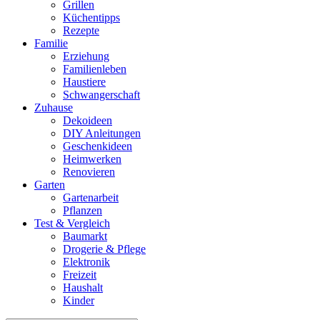
Grillen
Küchentipps
Rezepte
Familie
Erziehung
Familienleben
Haustiere
Schwangerschaft
Zuhause
Dekoideen
DIY Anleitungen
Geschenkideen
Heimwerken
Renovieren
Garten
Gartenarbeit
Pflanzen
Test & Vergleich
Baumarkt
Drogerie & Pflege
Elektronik
Freizeit
Haushalt
Kinder