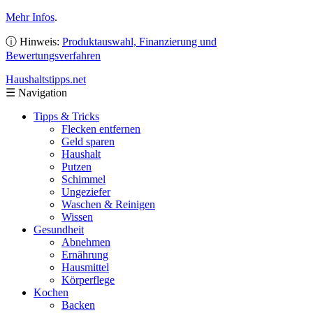
Mehr Infos
.
ⓘ Hinweis:
Produktauswahl, Finanzierung und
Bewertungsverfahren
Haushaltstipps
.net
☰
Navigation
Tipps & Tricks
Flecken entfernen
Geld sparen
Haushalt
Putzen
Schimmel
Ungeziefer
Waschen & Reinigen
Wissen
Gesundheit
Abnehmen
Ernährung
Hausmittel
Körperflege
Kochen
Backen