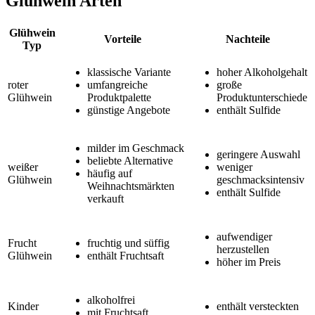
Glühwein Arten
Glühwein
Vorteile
Nachteile
Typ
klassische Variante
hoher Alkoholgehalt
roter
umfangreiche
große
Glühwein
Produktpalette
Produktunterschiede
günstige Angebote
enthält Sulfide
milder im Geschmack
geringere Auswahl
beliebte Alternative
weißer
weniger
häufig auf
Glühwein
geschmacksintensiv
Weihnachtsmärkten
enthält Sulfide
verkauft
aufwendiger
Frucht
fruchtig und süffig
herzustellen
Glühwein
enthält Fruchtsaft
höher im Preis
alkoholfrei
Kinder
enthält versteckten
mit Fruchtsaft