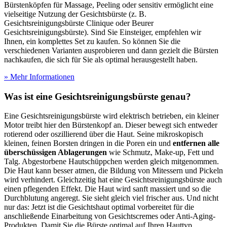
Bürstenköpfen für Massage, Peeling oder sensitiv ermöglicht eine
vielseitige Nutzung der Gesichtsbürste (z. B.
Gesichtsreinigungsbürste Clinique oder Beurer
Gesichtsreinigungsbürste). Sind Sie Einsteiger, empfehlen wir
Ihnen, ein komplettes Set zu kaufen. So können Sie die
verschiedenen Varianten ausprobieren und dann gezielt die Bürsten
nachkaufen, die sich für Sie als optimal herausgestellt haben.
» Mehr Informationen
Was ist eine Gesichtsreinigungsbürste genau?
Eine Gesichtsreinigungsbürste wird elektrisch betrieben, ein kleiner
Motor treibt hier den Bürstenkopf an. Dieser bewegt sich entweder
rotierend oder oszillierend über die Haut. Seine mikroskopisch
kleinen, feinen Borsten dringen in die Poren ein und
entfernen alle
überschüssigen Ablagerungen
wie Schmutz, Make-up, Fett und
Talg. Abgestorbene Hautschüppchen werden gleich mitgenommen.
Die Haut kann besser atmen, die Bildung von Mitessern und Pickeln
wird verhindert. Gleichzeitig hat eine Gesichtsreinigungsbürste auch
einen pflegenden Effekt. Die Haut wird sanft massiert und so die
Durchblutung angeregt. Sie sieht gleich viel frischer aus. Und nicht
nur das: Jetzt ist die Gesichtshaut optimal vorbereitet für die
anschließende Einarbeitung von Gesichtscremes oder Anti-Aging-
Produkten. Damit Sie die Bürste optimal auf Ihren Hauttyp