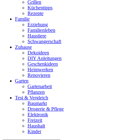
Grillen
Küchentipps
Rezepte
Familie
Erziehung
Familienleben
Haustiere
Schwangerschaft
Zuhause
Dekoideen
DIY Anleitungen
Geschenkideen
Heimwerken
Renovieren
Garten
Gartenarbeit
Pflanzen
Test & Vergleich
Baumarkt
Drogerie & Pflege
Elektronik
Freizeit
Haushalt
Kinder