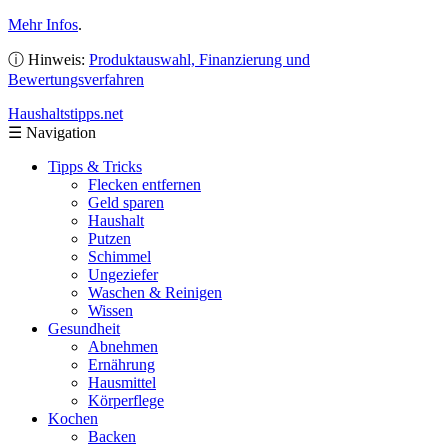
Mehr Infos
.
ⓘ Hinweis:
Produktauswahl, Finanzierung und
Bewertungsverfahren
Haushaltstipps
.net
☰
Navigation
Tipps & Tricks
Flecken entfernen
Geld sparen
Haushalt
Putzen
Schimmel
Ungeziefer
Waschen & Reinigen
Wissen
Gesundheit
Abnehmen
Ernährung
Hausmittel
Körperflege
Kochen
Backen