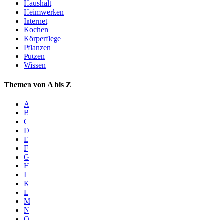
Haushalt
Heimwerken
Internet
Kochen
Körperflege
Pflanzen
Putzen
Wissen
Themen von A bis Z
A
B
C
D
E
F
G
H
I
K
L
M
N
O