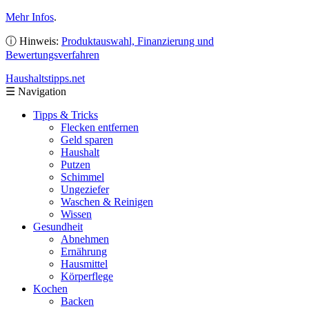
Mehr Infos
.
ⓘ Hinweis:
Produktauswahl, Finanzierung und
Bewertungsverfahren
Haushaltstipps
.net
☰
Navigation
Tipps & Tricks
Flecken entfernen
Geld sparen
Haushalt
Putzen
Schimmel
Ungeziefer
Waschen & Reinigen
Wissen
Gesundheit
Abnehmen
Ernährung
Hausmittel
Körperflege
Kochen
Backen