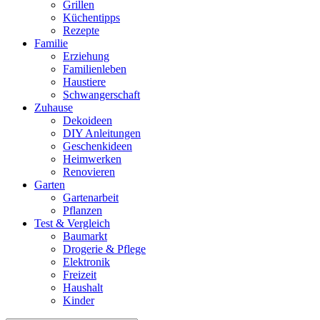
Grillen
Küchentipps
Rezepte
Familie
Erziehung
Familienleben
Haustiere
Schwangerschaft
Zuhause
Dekoideen
DIY Anleitungen
Geschenkideen
Heimwerken
Renovieren
Garten
Gartenarbeit
Pflanzen
Test & Vergleich
Baumarkt
Drogerie & Pflege
Elektronik
Freizeit
Haushalt
Kinder