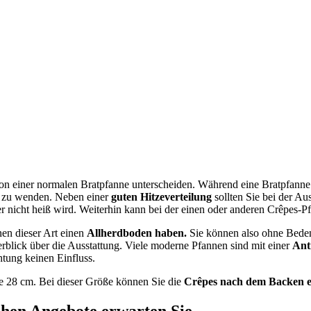
on einer normalen Bratpfanne unterscheiden. Während eine Bratpfanne e
es zu wenden. Neben einer
guten Hitzeverteilung
sollten Sie bei der A
er nicht heiß wird. Weiterhin kann bei der einen oder anderen Crêpes-P
nnen dieser Art einen
Allherdboden haben.
Sie können also ohne Beden
erblick über die Ausstattung. Viele moderne Pfannen sind mit einer
Ant
tung keinen Einfluss.
ne 28 cm. Bei dieser Größe können Sie die
Crêpes nach dem Backen ei
chen Angebote erwarten Sie