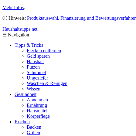
Mehr Infos
.
ⓘ Hinweis:
Produktauswahl, Finanzierung und Bewertungsverfahre
Haushaltstipps
.net
☰
Navigation
Tipps & Tricks
Flecken entfernen
Geld sparen
Haushalt
Putzen
Schimmel
Ungeziefer
Waschen & Reinigen
Wissen
Gesundheit
Abnehmen
Ernährung
Hausmittel
Körperflege
Kochen
Backen
Grillen