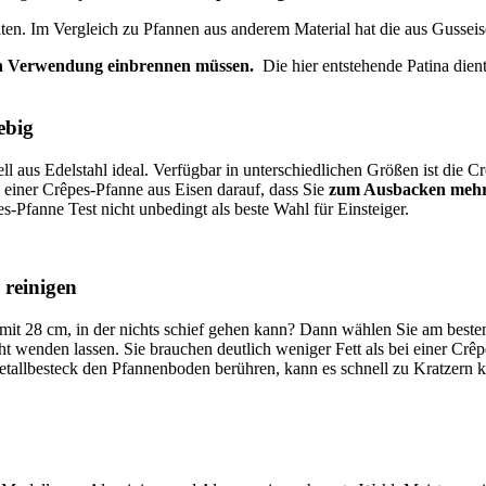
ten. Im Vergleich zu Pfannen aus anderem Material hat die aus Gusseis
en Verwendung einbrennen müssen.
Die hier entstehende Patina die
ebig
l aus Edelstahl ideal. Verfügbar in unterschiedlichen Größen ist die C
 einer Crêpes-Pfanne aus Eisen darauf, dass Sie
zum Ausbacken mehr
pes-Pfanne Test
nicht unbedingt als beste Wahl für Einsteiger.
 reinigen
mit 28 cm, in der nichts schief gehen kann? Dann wählen Sie am beste
cht wenden lassen. Sie brauchen deutlich weniger Fett als bei einer Crê
etallbesteck den Pfannenboden berühren, kann es schnell zu Kratzern