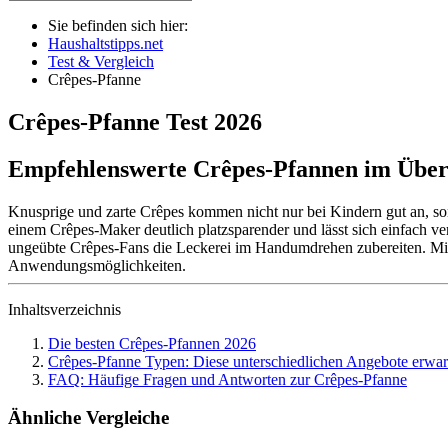
Sie befinden sich hier:
Haushaltstipps.net
Test & Vergleich
Crêpes-Pfanne
Crêpes-Pfanne
Test
2026
Empfehlenswerte Crêpes-Pfannen im Über
Knusprige und zarte Crêpes kommen nicht nur bei Kindern gut an, so
einem Crêpes-Maker deutlich platzsparender und lässt sich einfach v
ungeübte Crêpes-Fans die Leckerei im Handumdrehen zubereiten. Mit u
Anwendungsmöglichkeiten.
Inhaltsverzeichnis
Die besten Crêpes-Pfannen 2026
Crêpes-Pfanne Typen: Diese unterschiedlichen Angebote erwar
FAQ: Häufige Fragen und Antworten zur Crêpes-Pfanne
Ähnliche Vergleiche