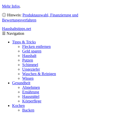
Mehr Infos
.
ⓘ Hinweis:
Produktauswahl, Finanzierung und
Bewertungsverfahren
Haushaltstipps
.net
☰
Navigation
Tipps & Tricks
Flecken entfernen
Geld sparen
Haushalt
Putzen
Schimmel
Ungeziefer
Waschen & Reinigen
Wissen
Gesundheit
Abnehmen
Ernährung
Hausmittel
Körperflege
Kochen
Backen