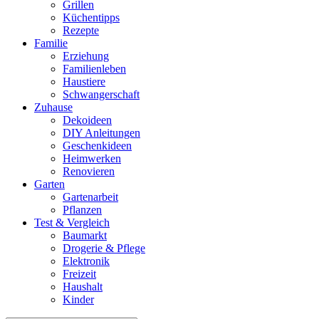
Grillen
Küchentipps
Rezepte
Familie
Erziehung
Familienleben
Haustiere
Schwangerschaft
Zuhause
Dekoideen
DIY Anleitungen
Geschenkideen
Heimwerken
Renovieren
Garten
Gartenarbeit
Pflanzen
Test & Vergleich
Baumarkt
Drogerie & Pflege
Elektronik
Freizeit
Haushalt
Kinder