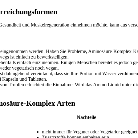
arreichungsformen
 Gesundheit und Muskelregeneration einnehmen möchte, kann aus vers
ch eingenommen werden. Haben Sie Probleme, Aminosäure-Komplex-Kaps
egs ist einfach zu bewerkstelligen.
benfalls einfach einzunehmen. Einigen Menschen bereitet es jedoch gen
 weder vegetarisch noch vegan.
st dahingehend vereinfacht, dass sie Ihre Portion mit Wasser verdünne
ei Kapseln und Tabletten.
m von Tropfen erleichtert die Einnahme. Wird das Amino Liquid unter
inosäure-Komplex Arten
Nachteile
nicht immer für Veganer oder Vegetarier geeignet
Zusatzstoffe können enthalten sein