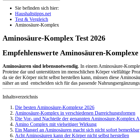
Sie befinden sich hier:
Haushaltstipps.net
Test & Vergleich
Aminosäure-Komplex
Aminosäure-Komplex
Test
2026
Empfehlenswerte Aminosäuren-Komplexe 
Aminosäuren sind lebensnotwendig
. In einem Aminosäure-Komplex 
Proteine dar und unterstützen im menschlichen Körper vielfältige P
da sie der Körper nicht selbst herstellen kann, müssen diese Amino
näher an und entscheiden sich für das passende Nahrungsergänzungsm
Inhaltsverzeichnis
Die besten Aminosäure-Komplexe 2026
Aminosäure-Komplex in verschiedenen Darreichungsformen
Die Vor- und Nachteile der genannten Aminosäure-Komplex A
Amino Complex mit vielseitiger Wirkung
Ein Mangel an Aminosäuren macht sich nicht sofort bemerkbar
Acht Aminosäuren kann der Körper nicht selbst herstellen