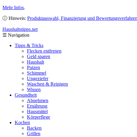
Mehr Infos
.
ⓘ Hinweis:
Produktauswahl, Finanzierung und Bewertungsverfahre
Haushaltstipps
.net
☰
Navigation
Tipps & Tricks
Flecken entfernen
Geld sparen
Haushalt
Putzen
Schimmel
Ungeziefer
Waschen & Reinigen
Wissen
Gesundheit
Abnehmen
Ernährung
Hausmittel
Körperflege
Kochen
Backen
Grillen