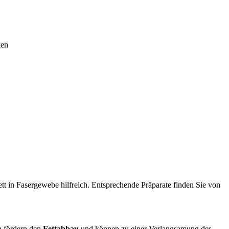
ken
tt in Fasergewebe hilfreich. Entsprechende Präparate finden Sie von
n fördern den
Fettabbau
und können zu einer Verlangsamung des