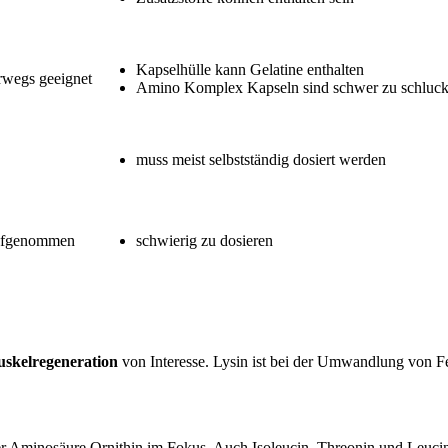
Kapselhülle kann Gelatine enthalten
rwegs geeignet
Amino Komplex Kapseln sind schwer zu schluc
muss meist selbstständig dosiert werden
aufgenommen
schwierig zu dosieren
uskelregeneration
von Interesse. Lysin ist bei der Umwandlung von Fe
r Aminosäure Ornithin im Fokus. Auch Isoleucin, Threonin und Leuci