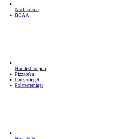
Nachtcreme
BCAA
Hundeshampoo
Pizzaöfen
Panzerriegel
Polsterreiniger
Hufschuhe