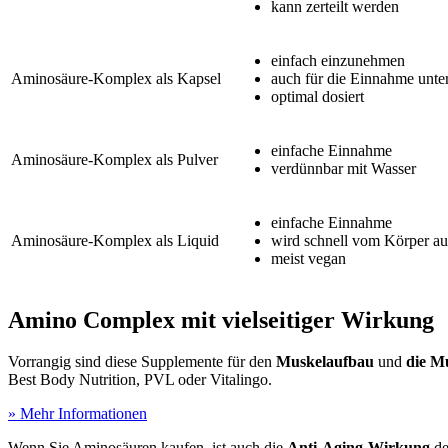
kann zerteilt werden
einfach einzunehmen
Aminosäure-Komplex als Kapsel
auch für die Einnahme unte
optimal dosiert
einfache Einnahme
Aminosäure-Komplex als Pulver
verdünnbar mit Wasser
einfache Einnahme
Aminosäure-Komplex als Liquid
wird schnell vom Körper 
meist vegan
Amino Complex mit vielseitiger Wirkung
Vorrangig sind diese Supplemente für den
Muskelaufbau
und
die M
Best Body Nutrition, PVL oder Vitalingo.
» Mehr Informationen
Wenn Sie Aminosäuren kaufen, ist auch die
Anti-Aging-Wirkung
de