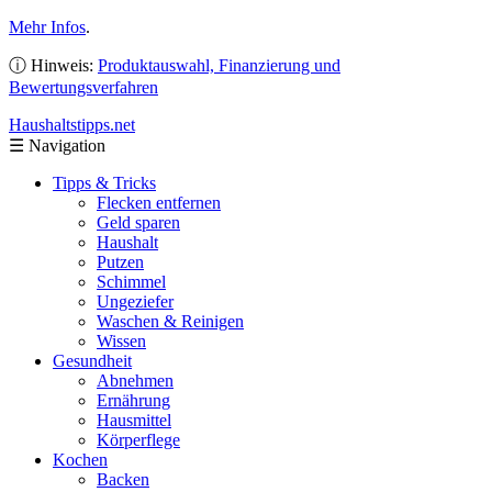
Mehr Infos
.
ⓘ Hinweis:
Produktauswahl, Finanzierung und
Bewertungsverfahren
Haushaltstipps
.net
☰
Navigation
Tipps & Tricks
Flecken entfernen
Geld sparen
Haushalt
Putzen
Schimmel
Ungeziefer
Waschen & Reinigen
Wissen
Gesundheit
Abnehmen
Ernährung
Hausmittel
Körperflege
Kochen
Backen