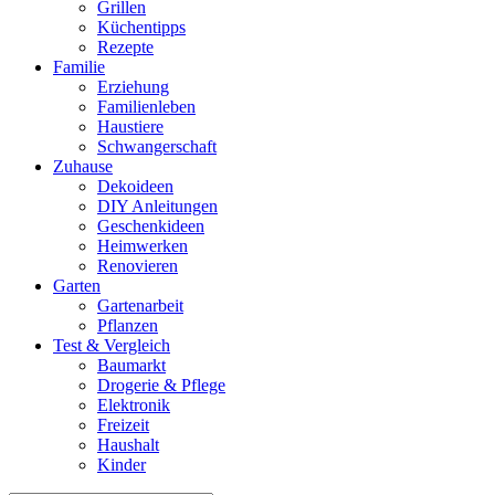
Grillen
Küchentipps
Rezepte
Familie
Erziehung
Familienleben
Haustiere
Schwangerschaft
Zuhause
Dekoideen
DIY Anleitungen
Geschenkideen
Heimwerken
Renovieren
Garten
Gartenarbeit
Pflanzen
Test & Vergleich
Baumarkt
Drogerie & Pflege
Elektronik
Freizeit
Haushalt
Kinder