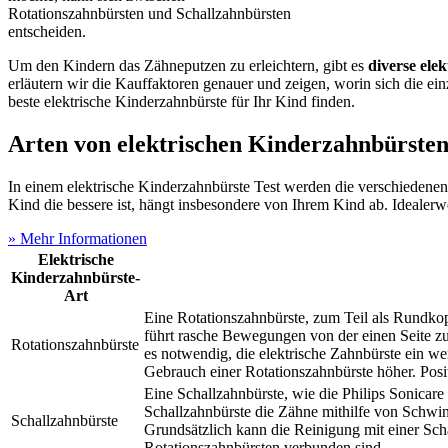
Rotationszahnbürsten und Schallzahnbürsten
entscheiden.
Um den Kindern das Zähneputzen zu erleichtern, gibt es
diverse ele
erläutern wir die Kauffaktoren genauer und zeigen, worin sich die ei
beste elektrische Kinderzahnbürste für Ihr Kind finden.
Arten von elektrischen Kinderzahnbürste
In einem elektrische Kinderzahnbürste Test
werden die verschiedene
Kind die bessere ist, hängt insbesondere von Ihrem Kind ab. Idealerwe
» Mehr Informationen
Elektrische
Kinderzahnbürste-
Art
Eine Rotationszahnbürste, zum Teil als Rundkopf
führt rasche Bewegungen von der einen Seite zur 
Rotationszahnbürste
es notwendig, die elektrische Zahnbürste ein w
Gebrauch einer Rotationszahnbürste höher. Posit
Eine Schallzahnbürste, wie die Philips Sonicare
Schallzahnbürste die Zähne mithilfe von Schwi
Schallzahnbürste
Grundsätzlich kann die Reinigung mit einer Scha
Rotationszahnbürsten verbunden sind.