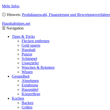
Mehr Infos
.
ⓘ Hinweis:
Produktauswahl, Finanzierung und Bewertungsverfahre
Haushaltstipps
.net
☰
Navigation
Tipps & Tricks
Flecken entfernen
Geld sparen
Haushalt
Putzen
Schimmel
Ungeziefer
Waschen & Reinigen
Wissen
Gesundheit
Abnehmen
Ernährung
Hausmittel
Körperflege
Kochen
Backen
Grillen