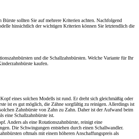
n Bürste sollten Sie auf mehrere Kriterien achten. Nachfolgend
lle hinsichtlich der wichtigen Kriterien können Sie letztendlich die
tionszahnbürsten und die Schallzahnbürsten. Welche Variante für Ihr
 Kinderzahnbürste kaufen.
 Kopf eines solchen Modells ist rund. Er dreht sich gleichmäßig oder
e ist es gut möglich, die Zähne sorgfältig zu reinigen. Allerdings ist
er solchen Zahnbürste von Zahn zu Zahn. Daher ist der Aufwand beim
s eine Schallzahnbürste ist.
f. Anders als eine Rotationszahnbürste, reinigt eine
ungen. Die Schwingungen entstehen durch einen Schallwandler.
lzahnbürsten oftmals mit einem höheren Anschaffungspreis als