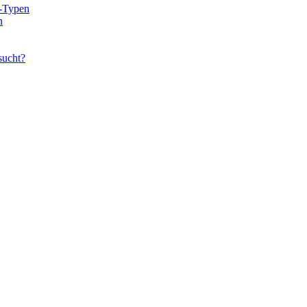
e-Typen
n
sucht?