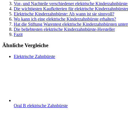
Vor- und Nachteile verschiedener elektrische Kinderzahnbürst
Die wichtigsten Kaufkriterien für elektrische Kinderzahnbürste
Elektrische Kinderzahnbürste: Ab wann ist sie sinnvoll?
Wo kann ich eine elektrische Kinderzahnbürste erhalten?
Hat die Stiftung Warentest elektrische Kinderzahnbürsten unter
Die beliebtesten elektrische Kinderzahnbürste-Hersteller
Fazit
Ähnliche Vergleiche
Elektrische Zahnbürste
Oral B elektrische Zahnbürste