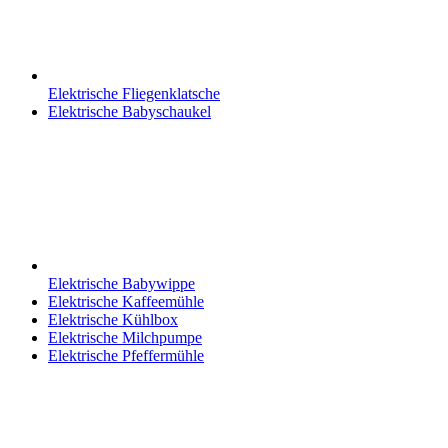
Elektrische Fliegenklatsche
Elektrische Babyschaukel
Elektrische Babywippe
Elektrische Kaffeemühle
Elektrische Kühlbox
Elektrische Milchpumpe
Elektrische Pfeffermühle