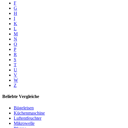
F
G
H
I
K
L
M
N
O
P
R
S
T
U
V
W
Z
Beliebte Vergleiche
Bügeleisen
Küchenmaschine
Luftentfeuchter
Mikrowelle