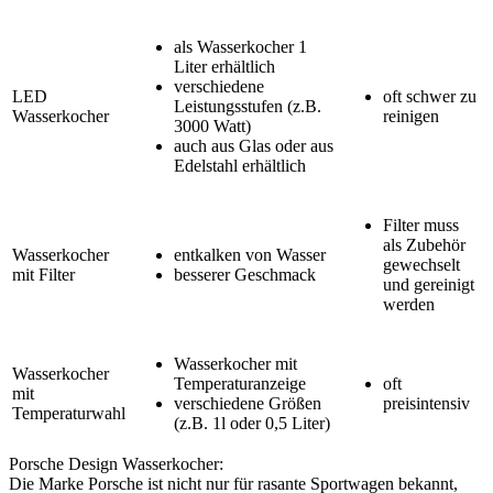
als Wasserkocher 1
Liter erhältlich
verschiedene
LED
oft schwer zu
Leistungsstufen (z.B.
Wasserkocher
reinigen
3000 Watt)
auch aus Glas oder aus
Edelstahl erhältlich
Filter muss
als Zubehör
Wasserkocher
entkalken von Wasser
gewechselt
mit Filter
besserer Geschmack
und gereinigt
werden
Wasserkocher mit
Wasserkocher
Temperaturanzeige
oft
mit
verschiedene Größen
preisintensiv
Temperaturwahl
(z.B. 1l oder 0,5 Liter)
Porsche Design Wasserkocher:
Die Marke Porsche ist nicht nur für rasante Sportwagen bekannt,