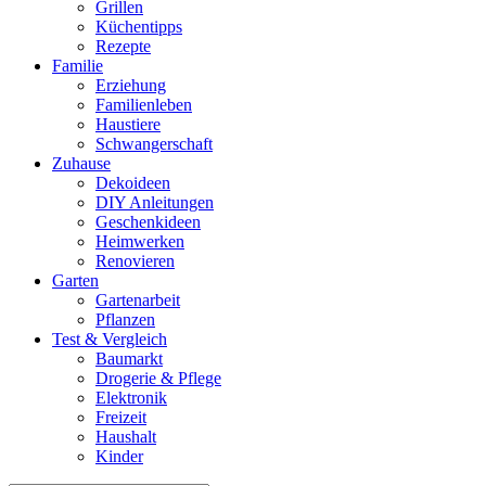
Grillen
Küchentipps
Rezepte
Familie
Erziehung
Familienleben
Haustiere
Schwangerschaft
Zuhause
Dekoideen
DIY Anleitungen
Geschenkideen
Heimwerken
Renovieren
Garten
Gartenarbeit
Pflanzen
Test & Vergleich
Baumarkt
Drogerie & Pflege
Elektronik
Freizeit
Haushalt
Kinder