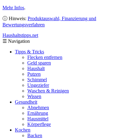
Mehr Infos
.
ⓘ Hinweis:
Produktauswahl, Finanzierung und
Bewertungsverfahren
Haushaltstipps
.net
☰
Navigation
Tipps & Tricks
Flecken entfernen
Geld sparen
Haushalt
Putzen
Schimmel
Ungeziefer
Waschen & Reinigen
Wissen
Gesundheit
Abnehmen
Ernährung
Hausmittel
Körperflege
Kochen
Backen