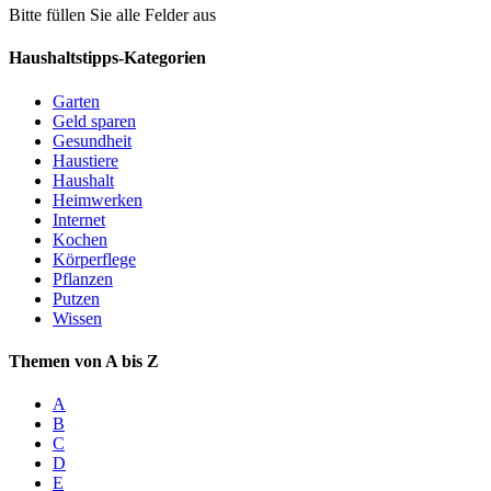
Bitte füllen Sie alle Felder aus
Haushaltstipps-Kategorien
Garten
Geld sparen
Gesundheit
Haustiere
Haushalt
Heimwerken
Internet
Kochen
Körperflege
Pflanzen
Putzen
Wissen
Themen von A bis Z
A
B
C
D
E