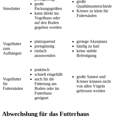
große
große
Qualitätsunterschiede
Streufutter
Packungsgrößen
Körner zu klein für
kann direkt ins
Futtersäulen
Vogelhaus oder
auf den Boden
gegeben werden
platzsparend
geringe Akzeptanz
Vogelfutter
preisgünstig
häufig zu hart
zum
einfach
keine stabile
Aufhängen
anzuwenden
Befestigung
praktisch
schnell eingefüllt
große Samen und
Vogelfutter
auch für die
Körner können nicht
für
Fütterung am
von allen Vögeln
Futtersäulen
Boden oder im
gefressen werden
Futterhaus
geeignet
Abwechslung für das Futterhaus