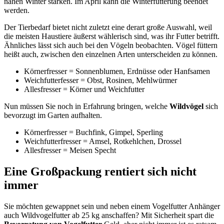
nahen Winter stärken. Im April kann die Winterfütterung beendet
werden.
Der Tierbedarf bietet nicht zuletzt eine derart große Auswahl, weil
die meisten Haustiere äußerst wählerisch sind, was ihr Futter betrifft.
Ähnliches lässt sich auch bei den Vögeln beobachten. Vögel füttern
heißt auch, zwischen den einzelnen Arten unterscheiden zu können.
Körnerfresser = Sonnenblumen, Erdnüsse oder Hanfsamen
Weichfutterfesser = Obst, Rosinen, Mehlwürmer
Allesfresser = Körner und Weichfutter
Nun müssen Sie noch in Erfahrung bringen, welche
Wildvögel
sich
bevorzugt im Garten aufhalten.
Körnerfresser = Buchfink, Gimpel, Sperling
Weichfutterfresser = Amsel, Rotkehlchen, Drossel
Allesfresser = Meisen Specht
Eine Großpackung rentiert sich nicht
immer
Sie möchten gewappnet sein und neben einem Vogelfutter Anhänger
auch Wildvogelfutter ab 25 kg anschaffen? Mit Sicherheit spart die