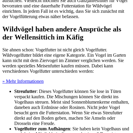
aufsuchen. Vielleicht möchten Sie auch Ganzjahresfutter für Vögel
bevorraten und eine dauerhafte Futterstation für Wildvögel
einrichten. In jedem Fall ist es wichtig, dass Sie sich zunächst mit
der Vogelfütterung etwas näher befassen.
Wildvögel haben andere Ansprüche als
der Wellensittich im Käfig
Sie ahnen schon: Vogelfutter ist nicht gleich Vogelfutter.
Wildvogelfutter bildet eine eigene Kategorie. Ein Vogel im Garten
kann nicht mit dem Ziervogel im Zimmer verglichen werden. Sie
werden spezielles Meisenfutter kaufen müssen. Dabei kann
verschiedenes Vogelfutter unterschieden werden:
» Mehr Informationen
Streufutter
: Dieses Vogelfutter können Sie lose in Tüten
verpackt kaufen. Die Mischungen können Sie direkt ins
Vogelhaus streuen. Meist sind Sonnenblumenkerne enthalten,
daneben auch Erdnüsse oder Rosinen. Nicht jeder Vogel
besucht gern die Futterstation. Wenn Sie etwas Streufutter
direkt auf den Boden geben, machen Sie Amseln oder
Drosseln eine Freude.
Vogelfutter zum Aufhängen
: Sie haben kein Vogelhaus und