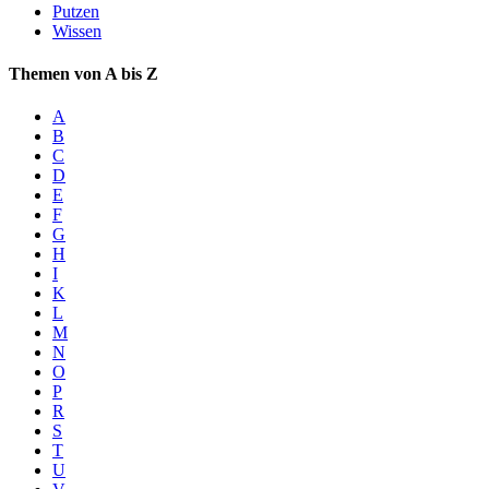
Putzen
Wissen
Themen von A bis Z
A
B
C
D
E
F
G
H
I
K
L
M
N
O
P
R
S
T
U