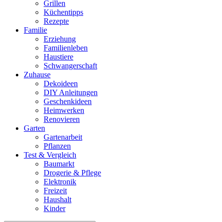
Grillen
Küchentipps
Rezepte
Familie
Erziehung
Familienleben
Haustiere
Schwangerschaft
Zuhause
Dekoideen
DIY Anleitungen
Geschenkideen
Heimwerken
Renovieren
Garten
Gartenarbeit
Pflanzen
Test & Vergleich
Baumarkt
Drogerie & Pflege
Elektronik
Freizeit
Haushalt
Kinder