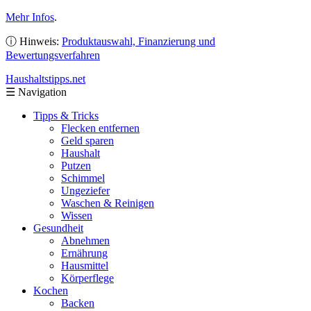
Mehr Infos
.
ⓘ Hinweis:
Produktauswahl, Finanzierung und
Bewertungsverfahren
Haushaltstipps
.net
☰
Navigation
Tipps & Tricks
Flecken entfernen
Geld sparen
Haushalt
Putzen
Schimmel
Ungeziefer
Waschen & Reinigen
Wissen
Gesundheit
Abnehmen
Ernährung
Hausmittel
Körperflege
Kochen
Backen