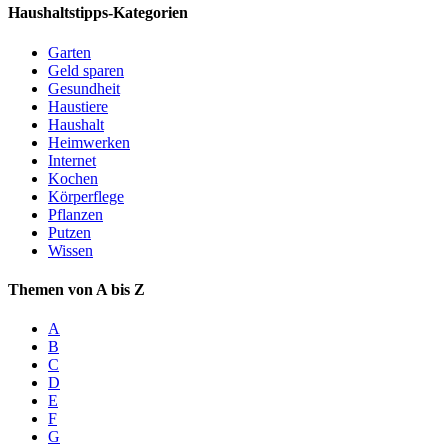
Haushaltstipps-Kategorien
Garten
Geld sparen
Gesundheit
Haustiere
Haushalt
Heimwerken
Internet
Kochen
Körperflege
Pflanzen
Putzen
Wissen
Themen von A bis Z
A
B
C
D
E
F
G