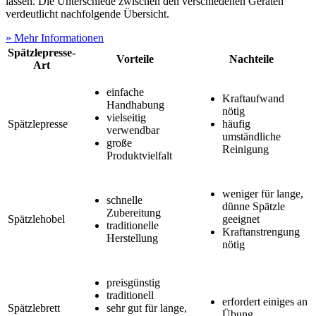
lassen. Die Unterschiede zwischen den verschiedenen Geräten
verdeutlicht nachfolgende Übersicht.
» Mehr Informationen
Spätzlepresse-
Vorteile
Nachteile
Art
einfache
Kraftaufwand
Handhabung
nötig
vielseitig
Spätzlepresse
häufig
verwendbar
umständliche
große
Reinigung
Produktvielfalt
weniger für lange,
schnelle
dünne Spätzle
Zubereitung
Spätzlehobel
geeignet
traditionelle
Kraftanstrengung
Herstellung
nötig
preisgünstig
traditionell
erfordert einiges an
Spätzlebrett
sehr gut für lange,
Übung