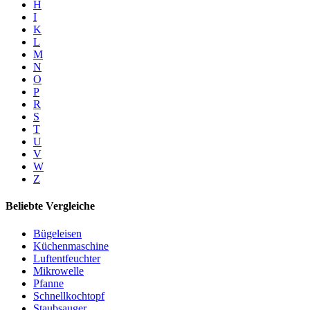
H
I
K
L
M
N
O
P
R
S
T
U
V
W
Z
Beliebte Vergleiche
Bügeleisen
Küchenmaschine
Luftentfeuchter
Mikrowelle
Pfanne
Schnellkochtopf
Staubsauger