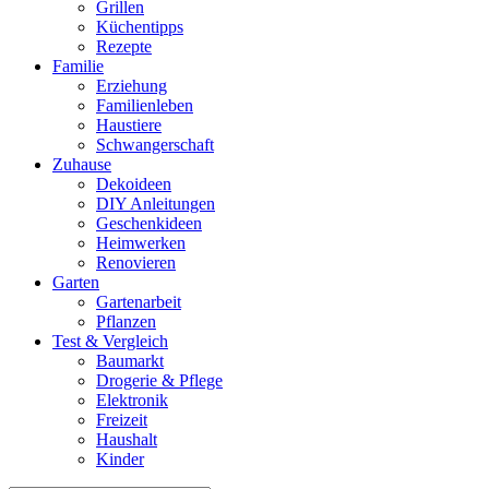
Grillen
Küchentipps
Rezepte
Familie
Erziehung
Familienleben
Haustiere
Schwangerschaft
Zuhause
Dekoideen
DIY Anleitungen
Geschenkideen
Heimwerken
Renovieren
Garten
Gartenarbeit
Pflanzen
Test & Vergleich
Baumarkt
Drogerie & Pflege
Elektronik
Freizeit
Haushalt
Kinder