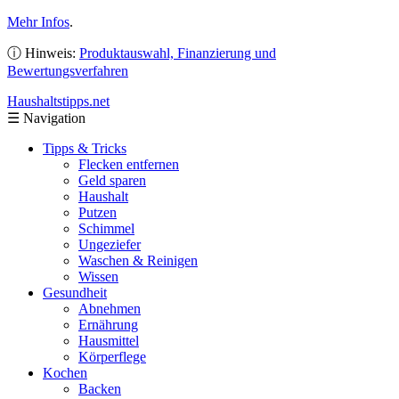
Mehr Infos
.
ⓘ Hinweis:
Produktauswahl, Finanzierung und
Bewertungsverfahren
Haushaltstipps
.net
☰
Navigation
Tipps & Tricks
Flecken entfernen
Geld sparen
Haushalt
Putzen
Schimmel
Ungeziefer
Waschen & Reinigen
Wissen
Gesundheit
Abnehmen
Ernährung
Hausmittel
Körperflege
Kochen
Backen