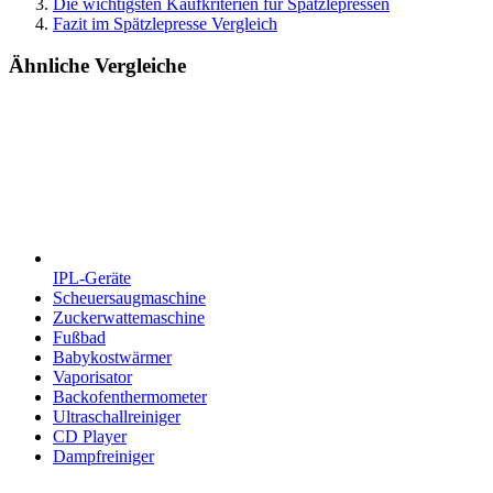
Die wichtigsten Kaufkriterien für Spätzlepressen
Fazit im Spätzlepresse Vergleich
Ähnliche Vergleiche
IPL-Geräte
Scheuersaugmaschine
Zuckerwattemaschine
Fußbad
Babykostwärmer
Vaporisator
Backofenthermometer
Ultraschallreiniger
CD Player
Dampfreiniger