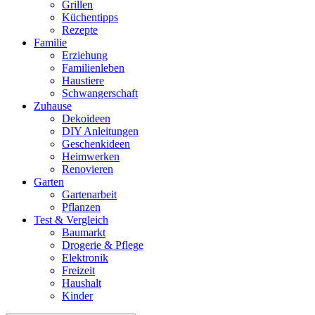
Grillen
Küchentipps
Rezepte
Familie
Erziehung
Familienleben
Haustiere
Schwangerschaft
Zuhause
Dekoideen
DIY Anleitungen
Geschenkideen
Heimwerken
Renovieren
Garten
Gartenarbeit
Pflanzen
Test & Vergleich
Baumarkt
Drogerie & Pflege
Elektronik
Freizeit
Haushalt
Kinder