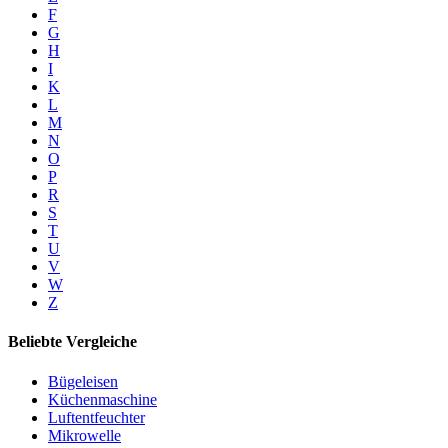
F
G
H
I
K
L
M
N
O
P
R
S
T
U
V
W
Z
Beliebte Vergleiche
Bügeleisen
Küchenmaschine
Luftentfeuchter
Mikrowelle