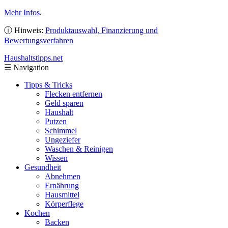
Mehr Infos
.
ⓘ Hinweis:
Produktauswahl, Finanzierung und
Bewertungsverfahren
Haushaltstipps
.net
☰
Navigation
Tipps & Tricks
Flecken entfernen
Geld sparen
Haushalt
Putzen
Schimmel
Ungeziefer
Waschen & Reinigen
Wissen
Gesundheit
Abnehmen
Ernährung
Hausmittel
Körperflege
Kochen
Backen