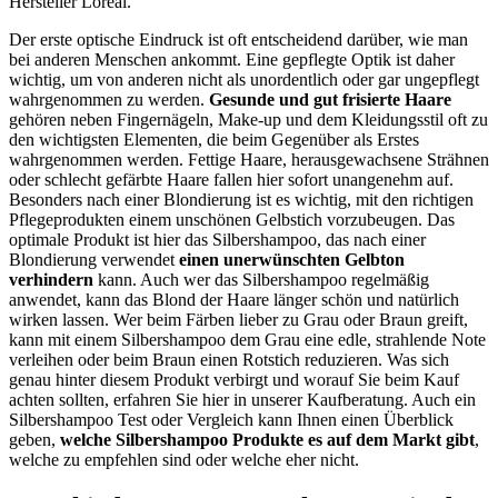
Hersteller Loreal.
Der erste optische Eindruck ist oft entscheidend darüber, wie man
bei anderen Menschen ankommt. Eine gepflegte Optik ist daher
wichtig, um von anderen nicht als unordentlich oder gar ungepflegt
wahrgenommen zu werden.
Gesunde und gut frisierte Haare
gehören neben Fingernägeln, Make-up und dem Kleidungsstil oft zu
den wichtigsten Elementen, die beim Gegenüber als Erstes
wahrgenommen werden. Fettige Haare, herausgewachsene Strähnen
oder schlecht gefärbte Haare fallen hier sofort unangenehm auf.
Besonders nach einer Blondierung ist es wichtig, mit den richtigen
Pflegeprodukten einem unschönen Gelbstich vorzubeugen. Das
optimale Produkt ist hier das Silbershampoo, das nach einer
Blondierung verwendet
einen unerwünschten Gelbton
verhindern
kann. Auch wer das Silbershampoo regelmäßig
anwendet, kann das Blond der Haare länger schön und natürlich
wirken lassen. Wer beim Färben lieber zu Grau oder Braun greift,
kann mit einem Silbershampoo dem Grau eine edle, strahlende Note
verleihen oder beim Braun einen Rotstich reduzieren. Was sich
genau hinter diesem Produkt verbirgt und worauf Sie beim Kauf
achten sollten, erfahren Sie hier in unserer Kaufberatung. Auch ein
Silbershampoo Test
oder Vergleich kann Ihnen einen Überblick
geben,
welche Silbershampoo Produkte es auf dem Markt gibt
,
welche zu empfehlen sind oder welche eher nicht.