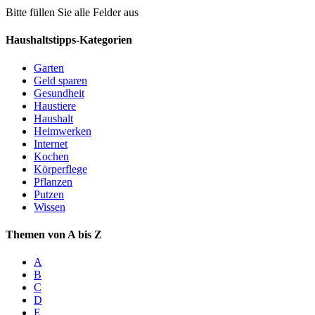
Bitte füllen Sie alle Felder aus
Haushaltstipps-Kategorien
Garten
Geld sparen
Gesundheit
Haustiere
Haushalt
Heimwerken
Internet
Kochen
Körperflege
Pflanzen
Putzen
Wissen
Themen von A bis Z
A
B
C
D
E