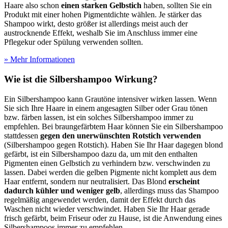
Haare also schon
einen starken Gelbstich
haben, sollten Sie ein
Produkt mit einer hohen Pigmentdichte wählen. Je stärker das
Shampoo wirkt, desto größer ist allerdings meist auch der
austrocknende Effekt, weshalb Sie im Anschluss immer eine
Pflegekur oder Spülung verwenden sollten.
» Mehr Informationen
Wie ist die Silbershampoo Wirkung?
Ein Silbershampoo kann Grautöne intensiver wirken lassen. Wenn
Sie sich Ihre Haare in einem angesagten Silber oder Grau tönen
bzw. färben lassen, ist ein solches Silbershampoo immer zu
empfehlen. Bei braungefärbtem Haar können Sie ein Silbershampoo
stattdessen
gegen den unerwünschten Rotstich verwenden
(Silbershampoo gegen Rotstich). Haben Sie Ihr Haar dagegen blond
gefärbt, ist ein Silbershampoo dazu da, um mit den enthalten
Pigmenten einen Gelbstich zu verhindern bzw. verschwinden zu
lassen. Dabei werden die gelben Pigmente nicht komplett aus dem
Haar entfernt, sondern nur neutralisiert. Das Blond
erscheint
dadurch kühler und weniger gelb
, allerdings muss das Shampoo
regelmäßig angewendet werden, damit der Effekt durch das
Waschen nicht wieder verschwindet. Haben Sie Ihr Haar gerade
frisch gefärbt, beim Friseur oder zu Hause, ist die Anwendung eines
Silbershampoos immer zu empfehlen.