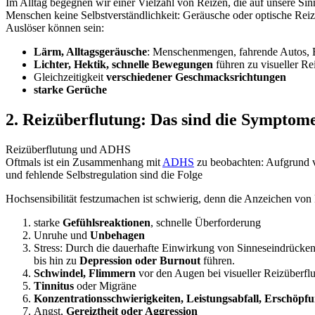
Im Alltag begegnen wir einer Vielzahl von Reizen, die auf unsere Sin
Menschen keine Selbstverständlichkeit: Geräusche oder optische Rei
Auslöser können sein:
Lärm, Alltagsgeräusche
: Menschenmengen, fahrende Autos, 
Lichter, Hektik, schnelle Bewegungen
führen zu visueller Re
Gleichzeitigkeit
verschiedener Geschmacksrichtungen
starke Gerüche
2. Reizüberflutung: Das sind die Symptom
Reizüberflutung und ADHS
Oftmals ist ein Zusammenhang mit
ADHS
zu beobachten: Aufgrund v
und fehlende Selbstregulation sind die Folge
Hochsensibilität festzumachen ist schwierig, denn die Anzeichen von
starke
Gefühlsreaktionen
, schnelle Überforderung
Unruhe und
Unbehagen
Stress: Durch die dauerhafte Einwirkung von Sinneseindrücken, 
bis hin zu
Depression oder Burnout
führen.
Schwindel, Flimmern
vor den Augen bei visueller Reizüberfl
Tinnitus
oder Migräne
Konzentrationsschwierigkeiten, Leistungsabfall, Erschöpf
Angst,
Gereiztheit oder Aggression