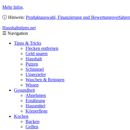
Mehr Infos
.
ⓘ Hinweis:
Produktauswahl, Finanzierung und Bewertungsverfahre
Haushaltstipps
.net
☰
Navigation
Tipps & Tricks
Flecken entfernen
Geld sparen
Haushalt
Putzen
Schimmel
Ungeziefer
Waschen & Reinigen
Wissen
Gesundheit
Abnehmen
Ernährung
Hausmittel
Körperflege
Kochen
Backen
Grillen