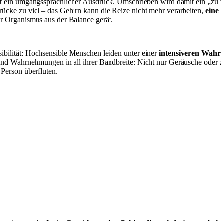
st ein umgangssprachlicher Ausdruck. Umschrieben wird damit ein „zu 
ücke zu viel – das Gehirn kann die Reize nicht mehr verarbeiten,
eine
r Organismus aus der Balance gerät.
ibilität: Hochsensible Menschen leiden unter einer
intensiveren Wahr
 und Wahrnehmungen in all ihrer Bandbreite: Nicht nur Geräusche ode
Person überfluten.