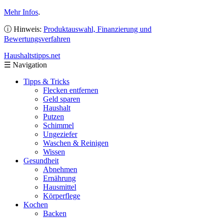
Mehr Infos
.
ⓘ Hinweis:
Produktauswahl, Finanzierung und
Bewertungsverfahren
Haushaltstipps
.net
☰
Navigation
Tipps & Tricks
Flecken entfernen
Geld sparen
Haushalt
Putzen
Schimmel
Ungeziefer
Waschen & Reinigen
Wissen
Gesundheit
Abnehmen
Ernährung
Hausmittel
Körperflege
Kochen
Backen