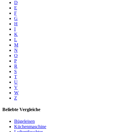
D
E
F
G
H
I
K
L
M
N
O
P
R
S
T
U
V
W
Z
Beliebte Vergleiche
Bügeleisen
Küchenmaschine
Luftentfeuchter