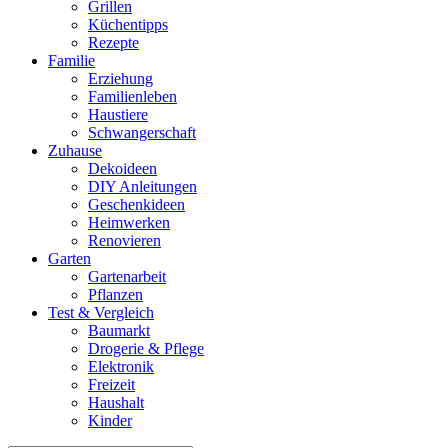
Grillen
Küchentipps
Rezepte
Familie
Erziehung
Familienleben
Haustiere
Schwangerschaft
Zuhause
Dekoideen
DIY Anleitungen
Geschenkideen
Heimwerken
Renovieren
Garten
Gartenarbeit
Pflanzen
Test & Vergleich
Baumarkt
Drogerie & Pflege
Elektronik
Freizeit
Haushalt
Kinder