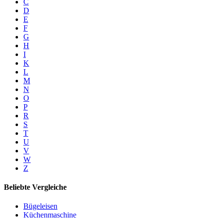
C
D
E
F
G
H
I
K
L
M
N
O
P
R
S
T
U
V
W
Z
Beliebte Vergleiche
Bügeleisen
Küchenmaschine