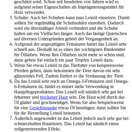
geschützt wird. Schon seit hunderten von Jahren wird es
aufgrund seiner Eigenschaften als Imprägnierungsmittel für
Holz verwendet.
Schuhe: Auch bei Schuhen kann man Leinöl einsetzen. Damit
sollten Sie regelmäßig die Schuhsohlen einreiben. Dadurch
wird ein übermäßiger Abrieb verhindert und die Schuhe
halten um ein Vielfaches länger. Auch das lästige Quietschen
auf diversen Untergründen gehört der Vergangenheit an.
Aufgrund der ungesättigten Fettsäuren härtet das Leinöl sehr
schnell aus. Deshalb ist es eines der wichtigsten Bindemittel
für Ölfarben. Wenn Ihre Ölfarben nicht mehr so schön sind,
dann geben Sie einfach ein paar Tropfen Leinöl dazu.
Wenn Sie etwas Leinöl in das Tierfutter von beispielsweise
Pferden geben, dann bekommen die Tiere davon ein sehr
glänzendes Fell. Zudem fördert es die Verdauung der Tiere.
Da das Leinöl sehr reich an Omega-3-Fettsäuren und Omega-
6-Fettsäuren ist, findet es immer mehr Verwendung in
Hautpflegeprodukten. Das Leinöl soll nämlich sehr gut bei
fettarmer und
trockener Haut
sein. Die Haut wird durch das
Öl glatter und geschmeidiger. Wenn Sie also beispielsweise
für eine
Gesichtsmaske
etwas Öl benötigen, dann sollten Sie
für die Herstellung Leinöl benutzen.
Äußerlich angewendet ist das Leinöl jedoch auch sehr gut bei
schmerzhaften Hautrissen. Das Leinöl hat nämlich einen
zellgenerierenden Effekt.