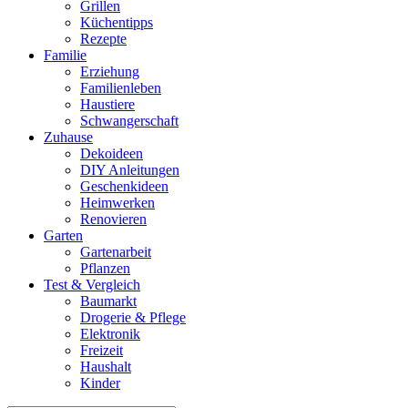
Grillen
Küchentipps
Rezepte
Familie
Erziehung
Familienleben
Haustiere
Schwangerschaft
Zuhause
Dekoideen
DIY Anleitungen
Geschenkideen
Heimwerken
Renovieren
Garten
Gartenarbeit
Pflanzen
Test & Vergleich
Baumarkt
Drogerie & Pflege
Elektronik
Freizeit
Haushalt
Kinder