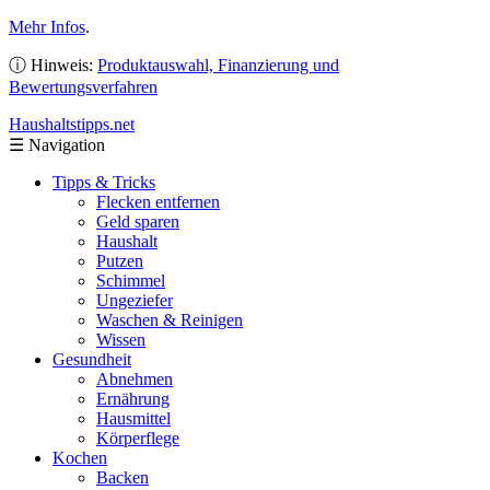
Mehr Infos
.
ⓘ Hinweis:
Produktauswahl, Finanzierung und
Bewertungsverfahren
Haushaltstipps
.net
☰
Navigation
Tipps & Tricks
Flecken entfernen
Geld sparen
Haushalt
Putzen
Schimmel
Ungeziefer
Waschen & Reinigen
Wissen
Gesundheit
Abnehmen
Ernährung
Hausmittel
Körperflege
Kochen
Backen