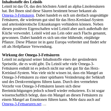
Inhaltsstoffe des Leinöls
Leinöl ist das Öl, das den höchsten Anteil an alpha-Linolensäuren
hat. Bei Ihnen sind diese Säuren bestimmt besser bekannt als
Omega-3-Fettsäuren
. Dabei handelt es sich um dreifach ungesättigte
Fettsäuren, die wiederum gut sind für das Herz-Kreislauf-System
und arteriosklerotische Erkrankungen verhindern können. Neben
diesen positiven Eigenschaften wird Leinöl aber auch außerhalb der
Küche verwendet. Leinöl wird aus Lein oder auch Flachs genannt,
gewonnen. Dabei handelt es sich um eine blühende, einjährige
Pflanze. Diese Pflanze ist in ganz Europa verbreitet und findet sehr
oft als Heilpflanze Verwendung.
Wirkung der Omega-3-Fettsäuren
Leinöl ist aufgrund seiner Inhaltsstoffe eines der gesündesten
Speiseöle, die es wohl gibt. Da Leinöl sehr viele Omega-3-
Fettsäuren enthält ist es jedoch nicht nur sehr gut für das Herz-
Kreislauf-System. Was viele nicht wissen ist, dass ein Mangel an
Omega-3-Fettsäuren zu einer spürbaren Veränderung der Sehkraft
und des Denkvermögens führen kann. Durch den vermehrten
Verzehr von Omega-3-Fettsäuren lassen sich diese
Beeinträchtigungen jedoch schnell wieder reduzieren. Es ist sogar
wissenschaftlich belegt, dass ein Mangel an diesen Fettsäuren zu
einem Mangel an Emotionen führen kann. Mehr dazu auch auf
Omega-3-Fettsaeuren.net
…