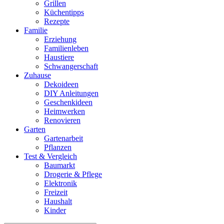
Grillen
Küchentipps
Rezepte
Familie
Erziehung
Familienleben
Haustiere
Schwangerschaft
Zuhause
Dekoideen
DIY Anleitungen
Geschenkideen
Heimwerken
Renovieren
Garten
Gartenarbeit
Pflanzen
Test & Vergleich
Baumarkt
Drogerie & Pflege
Elektronik
Freizeit
Haushalt
Kinder