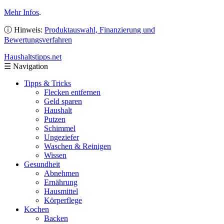
Mehr Infos
.
ⓘ Hinweis:
Produktauswahl, Finanzierung und
Bewertungsverfahren
Haushaltstipps
.net
☰
Navigation
Tipps & Tricks
Flecken entfernen
Geld sparen
Haushalt
Putzen
Schimmel
Ungeziefer
Waschen & Reinigen
Wissen
Gesundheit
Abnehmen
Ernährung
Hausmittel
Körperflege
Kochen
Backen