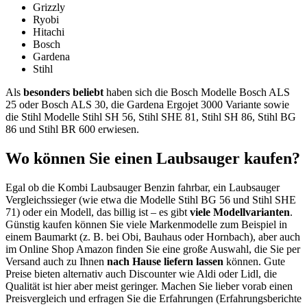
Grizzly
Ryobi
Hitachi
Bosch
Gardena
Stihl
Als
besonders beliebt
haben sich die Bosch Modelle Bosch ALS
25 oder Bosch ALS 30, die Gardena Ergojet 3000 Variante sowie
die Stihl Modelle Stihl SH 56, Stihl SHE 81, Stihl SH 86, Stihl BG
86 und Stihl BR 600 erwiesen.
Wo können Sie einen Laubsauger kaufen?
Egal ob die Kombi Laubsauger Benzin fahrbar, ein Laubsauger
Vergleichssieger (wie etwa die Modelle Stihl BG 56 und Stihl SHE
71) oder ein Modell, das billig ist – es gibt
viele Modellvarianten
.
Günstig kaufen können Sie viele Markenmodelle zum Beispiel in
einem Baumarkt (z. B. bei Obi, Bauhaus oder Hornbach), aber auch
im Online Shop Amazon finden Sie eine große Auswahl, die Sie per
Versand auch zu Ihnen
nach Hause liefern lassen
können. Gute
Preise bieten alternativ auch Discounter wie Aldi oder Lidl, die
Qualität ist hier aber meist geringer. Machen Sie lieber vorab einen
Preisvergleich und erfragen Sie die Erfahrungen (Erfahrungsberichte