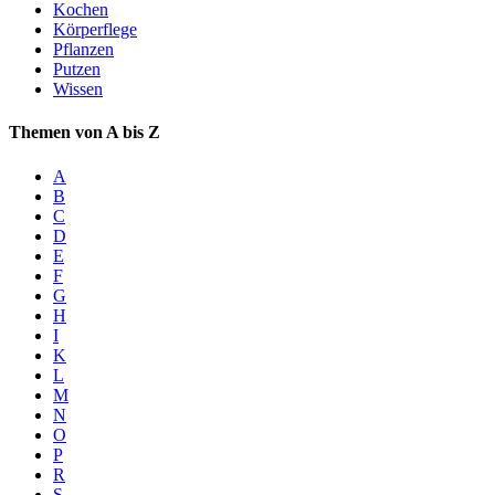
Kochen
Körperflege
Pflanzen
Putzen
Wissen
Themen von A bis Z
A
B
C
D
E
F
G
H
I
K
L
M
N
O
P
R
S