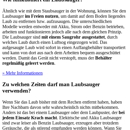
Ähnlich wie mit dem Staubsauger in der Wohnung, können Sie den
Laubsauger
im Freien nutzen
, um damit auf dem Boden liegendes
Laub zu entfernen bzw. aufzusaugen. Die unterschiedlichen
Modelle werden entweder mit Akku, Strom oder Benzin betrieben,
arbeiten und funktionieren jedoch alle nach dem gleichen Prinzip.
Die Laubsauger sind
mit einem Saugrohr ausgestattet
, durch
welches Laub durch einen Luftsog eingezogen wird. Das
aufgesaugte Laub wird sofort in einen Auffangbehälter transportiert
und kann von dort aus nach dem Arbeiten bequem ausgeschüttet
werden. Damit das Gerät nicht verstopft, muss der
Behälter
regelmäßig geleert werden
.
» Mehr Informationen
Zu welchen Zeiten darf man Laubsauger
verwenden?
Wenn Sie das Laub bisher mit dem Rechen entfernt haben, haben
Ihre Nachbarn davon sehr wahrscheinlich nichts mitbekommen.
Anders ist das bei einem Laubsauger oder dem Laubpuster, der
bei
jedem Einsatz Krach macht
. Elektrische und Akku Laubsauger
sind zwar leiser als Benzin Laubsauger, erzeugen aber trotzdem
Geräusche, die als störend empfunden werden können. Wann Sie