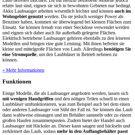
Laub befreien möchten. Da mit Benzin betriebene Modelle jedoch
relativ laut sind, eignen sie sich in bewohnten Gebieten nur bedingt.
Akku Laubsauger arbeiten wesentlich leichter und können
auch im
Wohngebiet genutzt
werden. Da sie jedoch weniger Power als
Benziner haben, kommen sie überwiegend bei kleinen Flächen zum
Einsatz. Sie können fernab von einer Steckdose verwendet werden
und eignen sich daher auch für außerhalb gelegene Flächen.
Elektrisch betriebene Laubsauger gehören ebenfalls zu den leiseren
Modellen und bringen eine gute Leistung. Mit ihnen befreien sie
kleine und mittelgroße Flächen von Laub. Allerdings
benötigen Sie
eine Stromquelle
, um den Laubbläser in Betrieb nehmen zu
können.
» Mehr Informationen
Funktionen
Einige Modelle, die als Laubsauger angeboten werden, lassen sich
mit wenigen Handgriffen
und den nötigen Teilen schnell in einen
Laubbläser umfunktionieren, was zum Beispiel auch bei dem einen
oder anderen Laubsauger von Stihl der Fall ist. Sie können das Laub
dann wahlweise einsaugen und im Behälter sammeln oder zu einem
großen Haufen zusammenpusten. Zudem bietet der Handel auch
Laubsauger mit Häcksler an. Dieser kann saugen und häckseln und
zerkleinert das Laub, sodass
mehr in den Auffangbehälter passt