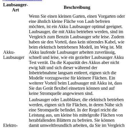
Laubsauger-
Beschreibung
Art
Wenn Sie einen kleinen Garten, einen Vorgarten oder
eine ähnlich kleine Fläche von Laub befreien
möchten, ist ein Akku Laubsauger optimal geeignet.
Laubsauger, die mit Akku betrieben werden, sind im
Vergleich zum Benzin Laubsauger sehr leise. Zudem
haben sie den Vorteil, dass kein störendes Kabel, wie
beim elektrisch betriebenen Modell, im Weg ist. Mit
Akku-
Akku laufende Laubsauger arbeiten zuverlässig,
Laubsauger
schnell und leise, wie ein gezielter Laubsauger Akku
Test
verrät. Da die Kapazität des Akkus aber nicht
ewig hält und sich dieser während der
Inbetriebnahme langsam entleert, eignen sich die
Modelle vorzugsweise für kleinere Flächen. Ein
weiterer Vorteil beim Laubsauger mit Akku ist, dass
Sie das Gerät flexibel einsetzen können und auf
keine Stromquelle angewiesen sind.
Laubsauger oder Laubbläser, die elektrisch betrieben
werden, eignen sich für Flächen, in deren Nähe sich
eine Stromquelle befindet. In der Regel reicht die
Leistung aus, um kleine bis mittelgroße Flächen von
herabfallenden Blättern zu befreien. Sie können
Elektro-
damit umweltfreundlich arbeiten, da Sie im Vergleich