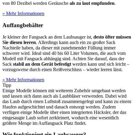
von 80 Dezibel werden Geräusche
als zu laut empfunden
.
» Mehr Informationen
Auffangbehälter
Je kleiner der Fangsack an dem Laubsauger ist,
desto öfter müssen
Sie diesen leeren
. Allerdings kann auch ein zu großer Sack
Nachteile haben, da dieser mit zunehmender Füllung immer
schwerer wird. Ideal sind 40 bis 60 Liter Volumen, die auch vom
Modell mit Fangsack abhängig sind. Achten Sie darauf, dass der
Sack
stabil an dem Gerät befestigt
werden kann und sich leicht –
vorzugsweise durch einen Reißverschluss – wieder leeren lässt.
» Mehr Informationen
Tipp
Einige Modelle können mit weiterem Zubehör umgebaut werden
und lassen sich dann auch als Laubbläser verwenden. Dabei wird
das Laub durch einen Luftstoß zusammengefegt und kann zu einem
Haufen aufgeschichtet und danach entsorgt werden. Zudem
verfügen einige Modelle über einen integrierten Häcksler, der das
eingesaugte Laub sofort zerkleinert, wodurch eine wesentlich
größere Menge im Auffangsack Platz findet.
Wie funktioniert ein Laubsauger?