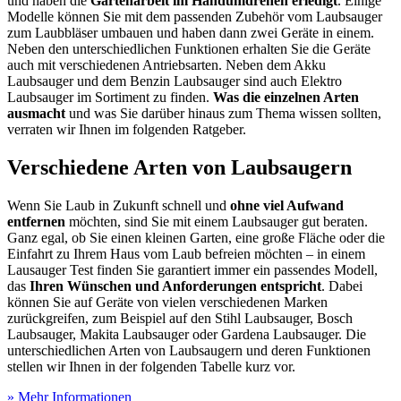
und haben die
Gartenarbeit im Handumdrehen erledigt
. Einige
Modelle können Sie mit dem passenden Zubehör vom Laubsauger
zum Laubbläser umbauen und haben dann zwei Geräte in einem.
Neben den unterschiedlichen Funktionen erhalten Sie die Geräte
auch mit verschiedenen Antriebsarten. Neben dem Akku
Laubsauger und dem Benzin Laubsauger sind auch Elektro
Laubsauger im Sortiment zu finden.
Was die einzelnen Arten
ausmacht
und was Sie darüber hinaus zum Thema wissen sollten,
verraten wir Ihnen im folgenden Ratgeber.
Verschiedene Arten von Laubsaugern
Wenn Sie Laub in Zukunft schnell und
ohne viel Aufwand
entfernen
möchten, sind Sie mit einem Laubsauger gut beraten.
Ganz egal, ob Sie einen kleinen Garten, eine große Fläche oder die
Einfahrt zu Ihrem Haus vom Laub befreien möchten – in einem
Lausauger Test
finden Sie garantiert immer ein passendes Modell,
das
Ihren Wünschen und Anforderungen entspricht
. Dabei
können Sie auf Geräte von vielen verschiedenen Marken
zurückgreifen, zum Beispiel auf den Stihl Laubsauger, Bosch
Laubsauger, Makita Laubsauger oder Gardena Laubsauger. Die
unterschiedlichen Arten von Laubsaugern und deren Funktionen
stellen wir Ihnen in der folgenden Tabelle kurz vor.
» Mehr Informationen