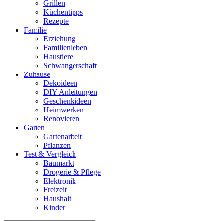
Grillen
Küchentipps
Rezepte
Familie
Erziehung
Familienleben
Haustiere
Schwangerschaft
Zuhause
Dekoideen
DIY Anleitungen
Geschenkideen
Heimwerken
Renovieren
Garten
Gartenarbeit
Pflanzen
Test & Vergleich
Baumarkt
Drogerie & Pflege
Elektronik
Freizeit
Haushalt
Kinder