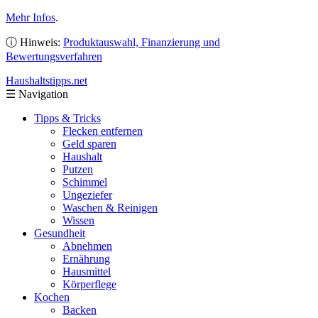
Mehr Infos
.
ⓘ Hinweis:
Produktauswahl, Finanzierung und
Bewertungsverfahren
Haushaltstipps
.net
☰
Navigation
Tipps & Tricks
Flecken entfernen
Geld sparen
Haushalt
Putzen
Schimmel
Ungeziefer
Waschen & Reinigen
Wissen
Gesundheit
Abnehmen
Ernährung
Hausmittel
Körperflege
Kochen
Backen