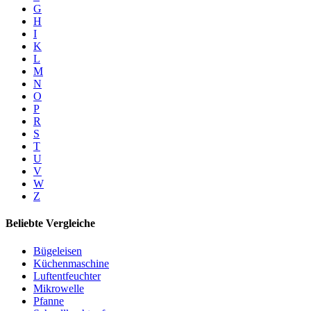
G
H
I
K
L
M
N
O
P
R
S
T
U
V
W
Z
Beliebte Vergleiche
Bügeleisen
Küchenmaschine
Luftentfeuchter
Mikrowelle
Pfanne