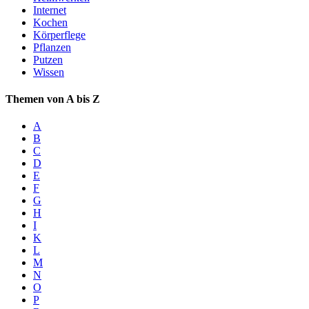
Internet
Kochen
Körperflege
Pflanzen
Putzen
Wissen
Themen von A bis Z
A
B
C
D
E
F
G
H
I
K
L
M
N
O
P