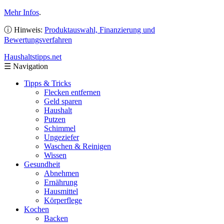
Mehr Infos
.
ⓘ Hinweis:
Produktauswahl, Finanzierung und
Bewertungsverfahren
Haushaltstipps
.net
☰
Navigation
Tipps & Tricks
Flecken entfernen
Geld sparen
Haushalt
Putzen
Schimmel
Ungeziefer
Waschen & Reinigen
Wissen
Gesundheit
Abnehmen
Ernährung
Hausmittel
Körperflege
Kochen
Backen