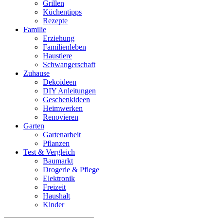
Grillen
Küchentipps
Rezepte
Familie
Erziehung
Familienleben
Haustiere
Schwangerschaft
Zuhause
Dekoideen
DIY Anleitungen
Geschenkideen
Heimwerken
Renovieren
Garten
Gartenarbeit
Pflanzen
Test & Vergleich
Baumarkt
Drogerie & Pflege
Elektronik
Freizeit
Haushalt
Kinder